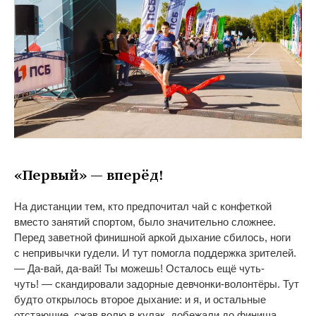
«
Первый
»
—
вперёд!
На
дистанции тем, кто предпочитал чай с
конфеткой
вместо занятий спортом, было значительно сложнее.
Перед заветной финишной аркой дыхание сбилось, ноги
с
непривычки гудели. И
тут помогла поддержка зрителей.
—
Да-вай
,
да-вай
! Ты
можешь! Осталось ещё
чуть-
чуть
!
—
скандировали задорные
девчонки-волонтёры
. Тут
будто открылось второе дыхание: и
я, и
остальные
отстающие, сжав волю в
кулак, добежали до
финиша