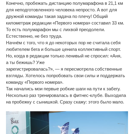
Конечно, пробежать дистанцию полумарафона в
21,1
км
для неподготовленного человека непросто. А
вот для
дружной команды такая задача по
плечу! Общий
километраж редакции
«
Первого номера
»
составил 33
км.
То
есть полумарафон мы
с
лихвой преодолели.
Естественно, не
без труда.
Начнём с
того, что я
до
некоторых пор не
считала себя
любителем бега и
больше ценила коллективный спорт.
Но, когда в
редакции только ленивый не
спросил:
«
Аня,
а
ты
бежишь? Уже
зарегистрировалась?
»
,
—
я
пересмотрела собственные
взгляды. Хотелось попробовать свои силы и
поддержать
команду
«
Первого номера
»
.
Так начались мои первые робкие шаги на
пути к
забегу.
Несколько раз тренировалась в
фитнес-клубе
. Выходила
на
пробежку с
сынишкой. Сразу скажу: этого было мало.