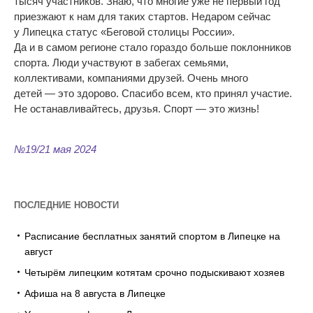
тысяч участников. Знаю, что многие уже не
первый год
приезжают к
нам для таких стартов. Недаром сейчас
у
Липецка статус
«
Беговой столицы России
»
.
Да
и
в
самом регионе стало гораздо больше поклонников
спорта. Люди участвуют в
забегах семьями,
коллективами, компаниями
друзей. Очень много
детей
—
это здорово. Спасибо всем, кто принял участие.
Не
останавливайтесь, друзья. Спорт
—
это жизнь!
№19/21 мая 2024
ПОСЛЕДНИЕ НОВОСТИ
Расписание бесплатных занятий спортом в Липецке на
август
Четырём липецким котятам срочно подыскивают хозяев
Афиша на 8 августа в Липецке