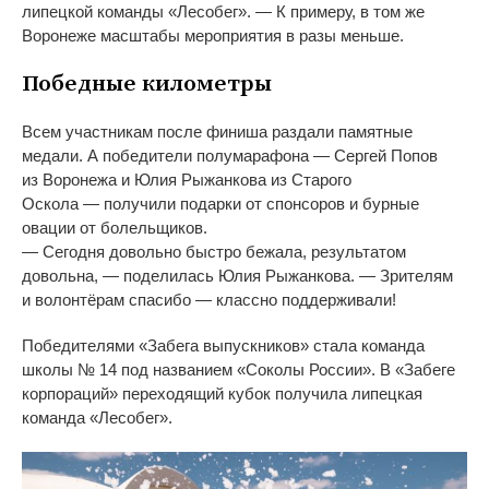
липецкой команды
«
Лесобег
»
.
—
К
примеру, в
том
же
Воронеже масштабы мероприятия в
разы меньше.
Победные километры
Всем участникам после финиша раздали памятные
медали. А
победители полумарафона
—
Сергей Попов
из
Воронежа и
Юлия Рыжанкова из
Старого
Оскола
—
получили подарки от
спонсоров и
бурные
овации от
болельщиков.
—
Сегодня довольно быстро бежала, результатом
довольна,
—
поделилась Юлия Рыжанкова.
—
Зрителям
и
волонтёрам спасибо
—
классно поддерживали!
Победителями
«
Забега выпускников
»
стала команда
школы
№
14 под названием
«
Соколы России
»
. В
«
Забеге
корпораций
»
переходящий кубок получила липецкая
команда
«
Лесобег
»
.