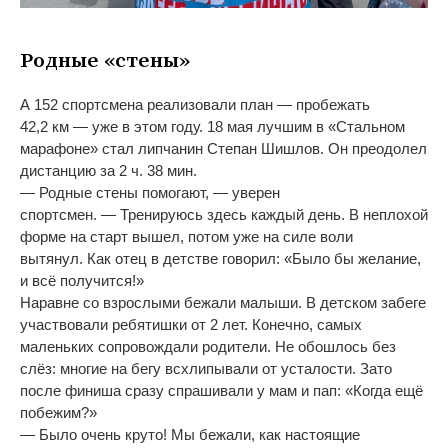
Родные
«
стены
»
А
152 спортсмена реализовали план
—
пробежать
42,2
км
—
уже в
этом году. 18
мая лучшим в
«
Стальном
марафоне
»
стал липчанин Степан Шишлов. Он
преодолел
дистанцию за
2 ч. 38
мин.
—
Родные стены помогают,
—
уверен
спортсмен.
—
Тренируюсь здесь каждый день. В
неплохой
форме на
старт вышел, потом уже на
силе воли
вытянул.
Как отец в
детстве говорил:
«
Было
бы желание,
и
всё получится!
»
Наравне со
взрослыми бежали малыши. В
детском забеге
участвовали ребятишки от
2 лет. Конечно, самых
маленьких сопровождали родители. Не
обошлось без
слёз: многие на
бегу всхлипывали от
усталости. Зато
после финиша сразу спрашивали у
мам и
пап:
«
Когда ещё
побежим?
»
—
Было очень круто! Мы
бежали, как настоящие