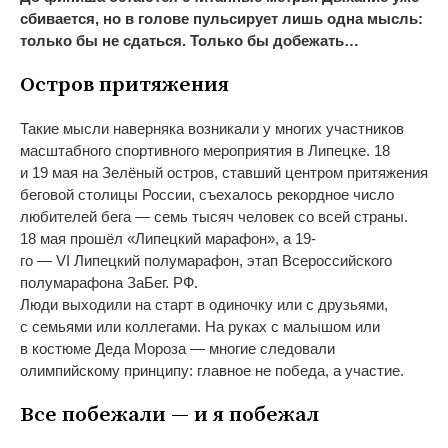
сбивается, но
в
голове пульсирует лишь одна мысль:
только
бы не
сдаться. Только
бы добежать
…
Остров притяжения
Такие мысли наверняка возникали у
многих участников
масштабного спортивного мероприятия в
Липецке. 18
и
19
мая на
Зелёный остров, ставший центром притяжения
беговой столицы России, съехалось рекордное число
любителей бега
—
семь тысяч человек со
всей страны.
18
мая прошёл
«
Липецкий марафон
»
, а
19-
го
—
VI
Липецкий полумарафон, этап Всероссийского
полумарафона ЗаБег.
РФ.
Люди выходили на
старт в
одиночку или с
друзьями,
с
семьями или коллегами. На
руках с
малышом или
в
костюме Деда Мороза
—
многие следовали
олимпийскому принципу: главное не
победа, а
участие.
Все побежали
—
и
я
побежал