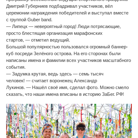
Дмитрий Губерниев подбадривал участников, вёл
церемонии награждения победителей и
выступал вместе
с
группой Guber band.
—
Липецк
—
невероятный город! Люди потрясающие,
просто блестящая организация марафонских
стартов,
—
отметил ведущий.
Большой популярностью пользовался огромный
баннер-
куб
посреди Зелёного острова. На
его сторонах были
написаны имена и
фамилии всех участников масштабного
события.
—
Задумка крутая, ведь здесь
—
семь тысяч
человек!
—
считает воронежец Александр
Лукинов.
—
Нашёл своё имя, сделал фото. Можно смело
сказать, что наши имена вписаны в
историю ЗаБег.
РФ!