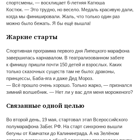
спортсмены,
—
восклицает
6-летняя
Катюша
Костюк.
—
Это трудно, но
весело. Медаль красивую дали,
когда мы
финишировали. Жаль, что только один раз
можно было бежать. Я
бы ещё вышла!
Жаркие старты
Спортивная программа первого дня Липецкого марафона
завершилась карнавалом. В
театрализованном забеге
к
финишу пришли почти 150 детей и
взрослых. Каких
только сказочных существ там не
было: драконы,
принцессы,
Баба-яга
и
даже Дед Мороз.
—
Всё прошло очень хорошо. Только жарко,
—
признался
зимний волшебник.
—
Нет
ли у
вас для меня мороженого?
Связанные одной целью
Во
второй день, 19
мая, стартовал этап Всероссийского
полумарафона ЗаБег.
РФ. На
старт синхронно вышли
бегуны от
Камчатки до
Калининграда. А
на
Зелёном