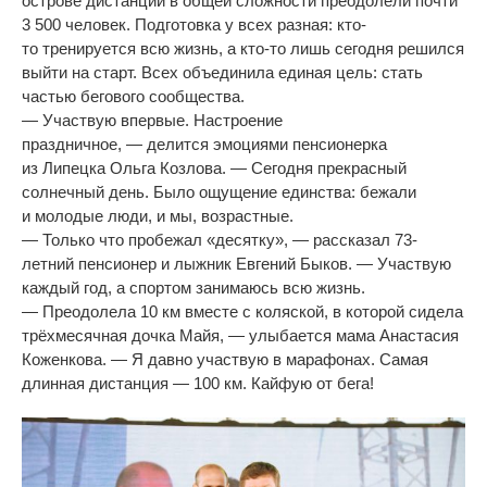
острове дистанции в
общей сложности преодолели почти
3
500 человек. Подготовка у
всех разная:
кто-
то
тренируется всю жизнь, а
кто-то
лишь сегодня решился
выйти на
старт. Всех объединила единая цель: стать
частью бегового сообщества.
—
Участвую впервые. Настроение
праздничное,
—
делится эмоциями пенсионерка
из
Липецка Ольга Козлова.
—
Сегодня прекрасный
солнечный день. Было ощущение единства: бежали
и
молодые люди, и
мы, возрастные.
—
Только что пробежал
«
десятку
»
,
—
рассказал
73-
летний
пенсионер и
лыжник Евгений Быков.
—
Участвую
каждый год, а
спортом занимаюсь всю жизнь.
—
Преодолела 10
км вместе с
коляской, в
которой сидела
трёхмесячная дочка Майя,
—
улыбается мама Анастасия
Коженкова.
—
Я
давно участвую в
марафонах. Самая
длинная дистанция
—
100
км. Кайфую от
бега!