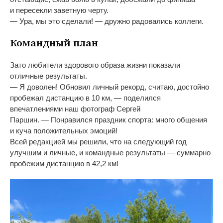
и
пересекли заветную черту.
—
Ура, мы
это сделали!
—
дружно радовались коллеги.
Командный план
Зато любители здорового образа жизни показали
отличные результаты.
—
Я
доволен! Обновил личный рекорд, считаю, достойно
пробежал дистанцию в
10
км,
—
поделился
впечатлениями наш фотограф Сергей
Паршин.
—
Понравился праздник спорта: много общения
и
куча положительных эмоций!
Всей редакцией мы
решили, что на
следующий год
улучшим и
личные, и
командные результаты
—
суммарно
пробежим дистанцию в
42,2
км!