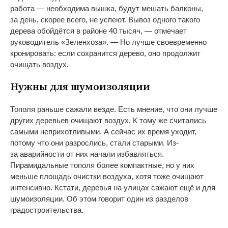
работа
—
необходима вышка, будут мешать балконы,
за
день, скорее всего, не
успеют. Вывоз одного такого
дерева обойдётся в
районе 40 тысяч,
—
отмечает
руководитель
«
Зеленхоза
»
.
—
Но
лучше своевременно
кронировать: если сохранится дерево, оно продолжит
очищать воздух.
Нужны для шумоизоляции
Тополя раньше сажали везде. Есть мнение, что они лучше
других деревьев очищают воздух. К
тому
же считались
самыми неприхотливыми. А
сейчас их
время уходит,
потому что они разрослись, стали старыми.
Из-
за
аварийности от
них начали избавляться.
Пирамидальные тополя более компактные, но
у
них
меньше площадь очистки воздуха, хотя тоже очищают
интенсивно. Кстати, деревья на
улицах сажают ещё и
для
шумоизоляции. Об
этом говорит один из
разделов
градостроительства.