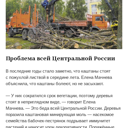
Проблема всей Центральной России
В
последние годы стало заметно, что каштаны стоят
с
пожухлой листвой в
середине лета. Елена Мачнева
объяснила, что каштаны болеют, но
не
засыхают.
—
У
них сократился срок вегетации, поэтому деревья
стоят в
неприглядном виде,
—
говорит Елена
Мачнева.
—
Это беда всей Центральной России. Деревья
поразила каштановая минирующая моль
—
насекомое
семейства
бабочек-пестрянок
подрывает иммунитет
растений и
наносит урон декоративности. Поражённые