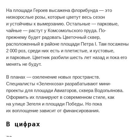
На
площади Героев высажена флорибунда
—
это
низкорослые розы, которые цветут весь сезон
и
устойчивы к
вымерзанию. Остальные
—
парковые,
чайные
—
растут у
Комсомольского пруда.
По-
прежнему
будет радовать Цветочный сквер,
расположенный в
районе площади Петра I. Там посажены
2
000 роз, среди них есть и
плетистые, и
кустовые,
и
парковые. Цветник разбили шесть лет назад и
пока его
менять не
будут.
В
планах
—
озеленение новых пространств.
Специалисты
«
Зеленхоза
»
разрабатывают
мини-
проекты
для площади Авиаторов, сквера Водопьянова.
Оформить их
планируют в
современном стиле, как
на
улице Зегеля и
площади Победы. Но
пока
их
воплощение зависит от
финансирования.
В цифрах