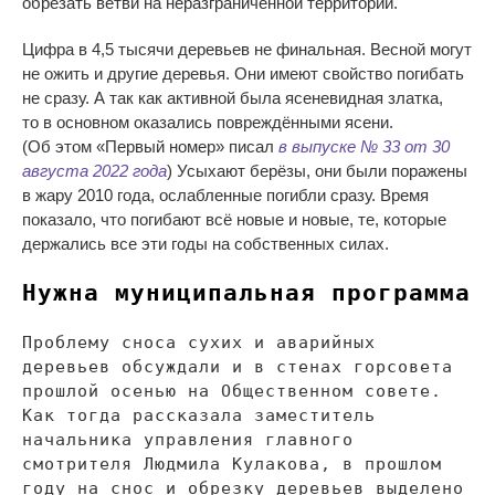
обрезать ветви на
неразграниченной территории.
Цифра в
4,5 тысячи деревьев не
финальная. Весной могут
не
ожить и
другие деревья. Они имеют свойство погибать
не
сразу. А
так как активной была ясеневидная златка,
то
в
основном оказались повреждёнными ясени.
(Об
этом
«
Первый номер
»
писал
в
выпуске
№
33 от 30
августа 2022 года
) Усыхают берёзы, они были поражены
в
жару 2010 года, ослабленные погибли сразу. Время
показало, что погибают всё новые и
новые, те, которые
держались все эти годы на
собственных силах.
Нужна муниципальная программа
Проблему сноса сухих и
аварийных
деревьев обсуждали и
в
стенах горсовета
прошлой осенью на
Общественном совете.
Как тогда рассказала заместитель
начальника управления главного
смотрителя Людмила Кулакова, в
прошлом
году на
снос и
обрезку деревьев выделено