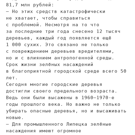
81,7
млн
рублей:
—
Но
этих средств катастрофически
не
хватает, чтобы справиться
с
проблемой. Несмотря на
то
что
за
последние три года снесено 12 тысяч
деревьев, каждый год появляется ещё
1
000 сухих. Это связано не
только
с
повреждением деревьев вредителями,
но
и
с
влиянием антропогенной среды.
Срок жизни зелёных насаждений
в
благоприятной городской среде всего 50
лет.
Сегодня многие городские деревья
достигли своего предельного возраста.
Ведь они были высажены в
1960
–
1970
-е
годы прошлого века. Но
важно не
только
убирать опасные деревья, но
и
высаживать
новые.
—
Для промышленного Липецка зелёные
насаждения имеют огромное