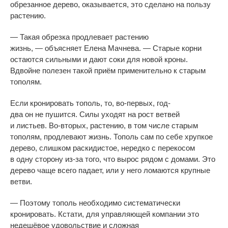
обрезанное дерево, оказывается, это сделано на
пользу
растению.
—
Такая обрезка продлевает растению
жизнь,
—
объясняет Елена Мачнева.
—
Старые корни
остаются сильными и
дают соки для новой кроны.
Вдвойне полезен такой приём применительно к
старым
тополям.
Если кронировать тополь, то,
во-первых
,
год-
два
он
не
пушится. Силы уходят на
рост ветвей
и
листьев.
Во-вторых
, растению, в
том числе старым
тополям, продлевают жизнь. Тополь сам по
себе хрупкое
дерево, слишком раскидистое, нередко с
перекосом
в
одну сторону
из-за
того, что вырос рядом с
домами. Это
дерево чаще всего падает, или у
него ломаются крупные
ветви.
—
Поэтому тополь необходимо систематически
кронировать. Кстати, для управляющей компании это
недешёвое удовольствие и
сложная