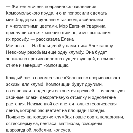
—
Жителям очень понравилось озеленение
Комсомольского пруда, и
они попросили сделать
миксбордеры с
рулонным газоном, хвойниками
и
многолетними цветами. Мэр Евгения Уваркина
прислушивается к
мнению липчан, и
мы
выполним
их
просьбу,
—
рассказала Елена
Мачнева.
—
На
Кольцевой у
памятника Александру
Невскому разобьём ещё одну клумбу. Она будет
зеркально противоположна существующей, в
том
же
стиле и
завершит композицию.
Каждый раз в
новом сезоне
«
Зеленхоз
»
прорисовывает
эскизы для клумб. Композиции будут другими,
но
основная тенденция останется прежней
—
используют
хвойные, злаки, декоративную отсыпку и
однолетние
растения. Неизменной останется только георгиевская
лента, которая расцветает на
площади Победы.
Появятся на
городских клумбах новые сорта пеларгонии,
остеоспермума, пентаса, маттиолы, гомфрены
шаровидной, лобелии, колеуса.