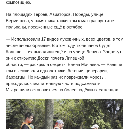
композицию.
На
площадях Героев, Авиаторов, Победы, улице
Вермишева, у
памятника танкистам к
маю распустятся
тюльпаны, посаженные ещё в
октябре.
—
Использовали 17 видов луковичных, всех цветов, в
том
числе пионообразные. В
этом году тюльпанов будет
больше
—
их
высадили ещё и
на
улице Ленина. Зацветут
они к
открытию Доски почёта Липецкой
области,
—
раскрыла секреты Елена Мачнева.
—
Раньше
там высаживали однолетники: бегонии, цинерарии,
бархатцы. Но
каждый раз их
повреждали морозы,
приходилось значительную часть подсаживать.
Мы
решили остановиться на
более надёжных саженцах.