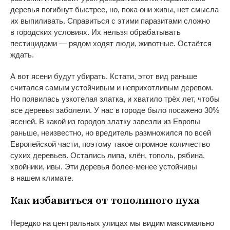
деревья погибнут быстрее, но, пока они живы, нет смысла
их
выпиливать. Справиться с
этими паразитами сложно
в
городских условиях. Их
нельзя обрабатывать
пестицидами
—
рядом ходят люди, животные. Остаётся
ждать.
А
вот ясени будут убирать. Кстати, этот вид раньше
считался самым устойчивым и
неприхотливым деревом.
Но
появилась узкотелая златка, и
хватило трёх лет, чтобы
все деревья заболели. У
нас в
городе было посажено 30%
ясеней. В
какой из
городов златку завезли из
Европы
раньше, неизвестно, но
вредитель размножился по
всей
Европейской части, поэтому такое огромное количество
сухих деревьев. Остались липа, клён, тополь, рябина,
хвойники, ивы. Эти деревья
более-менее
устойчивы
в
нашем климате.
Как избавиться от
тополиного пуха
Нередко на
центральных улицах мы
видим максимально