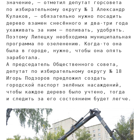
значение,
—
отметил депутат горсовета
по
избирательному округу
№
1 Александр
Кулаков,
—
обязательно нужно посадить
дерево взамен снесённого и
два-три
года
ухаживать за
ним
—
поливать, удобрять.
Поэтому Липецку необходима муниципальная
программа по
озеленению.
Когда-то
она
была в
городе, нужно, чтобы она опять
заработала.
А
председатель Общественного совета,
депутат по
избирательному округу
№
18
Игорь Подзоров предложил создать
городской паспорт зелёных насаждений,
чтобы каждое дерево было учтено, тогда
и
следить за
его состоянием будет легче.