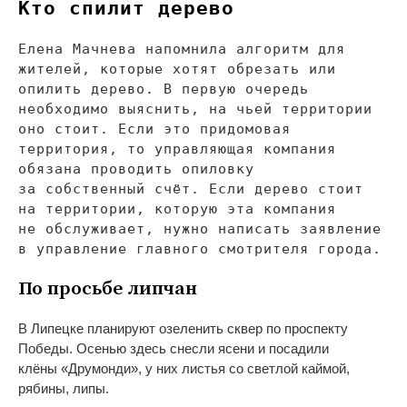
Кто спилит дерево
Елена Мачнева напомнила алгоритм для
жителей, которые хотят обрезать или
опилить дерево. В
первую очередь
необходимо выяснить, на
чьей территории
оно стоит. Если это придомовая
территория, то
управляющая компания
обязана проводить опиловку
за
собственный счёт. Если дерево стоит
на
территории, которую эта компания
не
обслуживает, нужно написать заявление
в
управление главного смотрителя города.
По
просьбе липчан
В
Липецке планируют озеленить сквер по
проспекту
Победы. Осенью здесь снесли ясени и
посадили
клёны
«
Друмонди
»
, у
них листья со
светлой каймой,
рябины, липы.