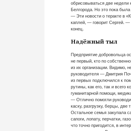
обрисовываться две недели
Белгорода. Но
это пока была
—
Эти новости о
теракте в
«
К
каплей,
—
говорит Сергей.
—
конец.
Надёжный тыл
Предприятие добровольца ос
не
первый, кто по
собственно
из
их
организации. Видимо, н
руководителя
—
Дмитрия Поч
из
первых подключился к
по
рутины, как его, так и
всего к
гуманитарной помощи, медик
—
Отлично помогли руководи
каску, разгрузку, берцы, две 
Остальное семья закупала са
сапоги, лопату, перчатки, га
что точно пригодится, в
интер