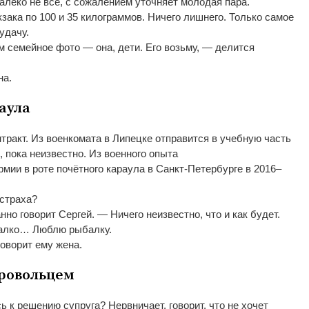
алеко не
все, с
сожалением уточняет молодая пара.
кзака по
100 и
35 килограммов. Ничего лишнего. Только самое
удачу.
м семейное фото
—
она, дети. Его возьму,
—
делится
на.
аула
тракт. Из
военкомата в
Липецке отправится в
учебную часть
 пока неизвестно. Из
военного опыта
рмии в
роте почётного караула в
Санкт-Петербурге
в
2016
–
 страха?
нно говорит Сергей.
—
Ничего неизвестно, что и
как будет.
алко
…
Люблю рыбалку.
оворит ему жена.
бровольцем
ь к
решению супруга? Нервничает, говорит, что не
хочет