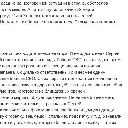
 назад
из-за
неспокойной ситуации в
стране, обстрелов
 лишь мысль. А
потом случился вечер 22
марта.
рокус Сити Холле
»
стали для меня последней
Не
может так больше продолжаться! Этому надо положить
таётся без
водителя-экспедитора
. И
не
одного, ведь Сергей
й воле отправляется в
ряды бойцов СВО за
последнее время
е
последнюю роль играет принципиальная позиция
епаева. Социально ответственный бизнесмен одним
мощи бойцам СВО. С
тех пор это стало частью ежедневной
оллектива: закупка дорогостоящей техники для военных, сбор
аментов, изготовление блиндажных свечей.
тель и
мэрия с
обмундированием. Передали бронежилет,
тактические аптечки,
—
рассказал Сергей.
мостоятельно: форму, нательное бельё и
другую одежду,
зовую горелку, вещмешок, спальник, подстилку
и т. д.
Узнавали,
нете и
у
знакомых, которые были
«
за
ленточкой
»
,
—
таких