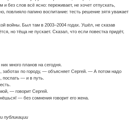
м и
без слов всё ясно: переживает, не
хочет отпускать,
о, повлияло папино воспитание: тесть решение зятя уважает
кой войны. Был там в
2003
–
2004 годах. Ушёл, не
сказав
тся, но
тёща не
пускает. Сказал, что если повестка придёт,
них много планов на
сегодня.
, заботах по
городу,
—
объясняет Сергей.
—
А
потом надо
, поспать
—
и
в
путь.
есть.
мой,
—
говорит Сергей.
рнёшься!
—
без сомнения говорит его жена.
и публикации