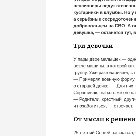
пенсионеры ведут степенн
кустарники в
клумбы. Но
у
а
серьёзные сосредоточенн
добровольцем на
СВО. А
о
девушка,
—
останется тут, в
Три девочки
У
пары двое малышек
—
одно
возле машины, в
которой как
группу. Уже разговаривает, с
—
Примерял военную форму
о
старшей дочке.
—
Для них 
Спрашиваю: на
кого
же он
ос
—
Родители, крёстный, други
и
позаботиться,
—
отвечает.
От
мысли к
решен
25-летний
Сергей рассказал,