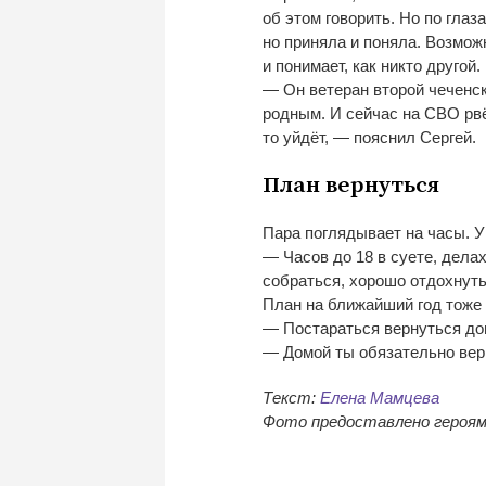
об
этом говорить. Но
по
глаза
но
приняла и
поняла. Возможн
и
понимает, как никто другой.
—
Он
ветеран второй чеченс
родным. И
сейчас на
СВО рвё
то
уйдёт,
—
пояснил Сергей.
План вернуться
Пара поглядывает на
часы. У
—
Часов до
18 в
суете, делах
собраться, хорошо отдохнуть
План на
ближайший год тоже 
—
Постараться вернуться до
—
Домой ты
обязательно ве
Текст:
Елена Мамцева
Фото предоставлено героям