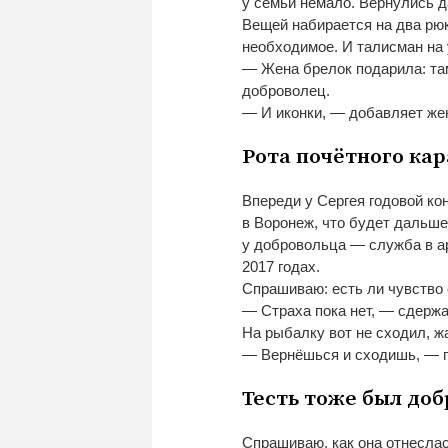
у
семьи немало. Вернулись д
Вещей набирается на
два рю
необходимое. И
талисман на
—
Жена брелок подарила: та
доброволец.
—
И
иконки,
—
добавляет же
Рота почётного кар
Впереди у
Сергея годовой кон
в
Воронеж, что будет дальше,
у
добровольца
—
служба в
а
2017 годах.
Спрашиваю: есть
ли чувство
—
Страха пока нет,
—
сдержа
На
рыбалку вот не
сходил, ж
—
Вернёшься и
сходишь,
—
г
Тесть тоже был до
Спрашиваю, как она отнеслас