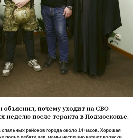
 объяснил, почему уходит на
СВО
я неделю после теракта в
Подмосковье.
з
спальных районов города около 14 часов. Хорошая
е полно ребятишек, мамы неспешно катают коляски,