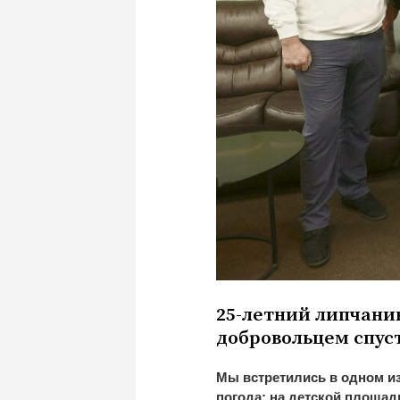
25-летний
липчанин
добровольцем спуст
Мы
встретились в
одном и
погода: на
детской площадк