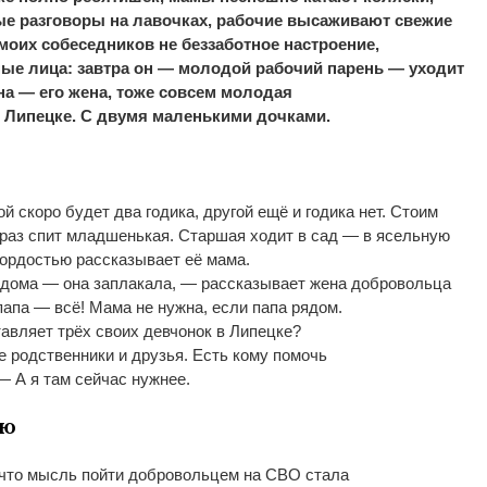
ые разговоры на
лавочках, рабочие высаживают свежие
моих собеседников не
беззаботное настроение,
ые лица: завтра он
—
молодой рабочий парень
—
уходит
на
—
его жена, тоже совсем молодая
Липецке. С
двумя маленькими дочками.
й скоро будет два годика, другой ещё и
годика нет. Стоим
 раз спит младшенькая. Старшая ходит в
сад
—
в
ясельную
гордостью рассказывает её мама.
 дома
—
она заплакала,
—
рассказывает жена добровольца
папа
—
всё! Мама не
нужна, если папа рядом.
тавляет трёх своих девчонок в
Липецке?
е родственники и
друзья. Есть кому помочь
—
А
я
там сейчас нужнее.
ию
 что мысль пойти добровольцем на
СВО стала