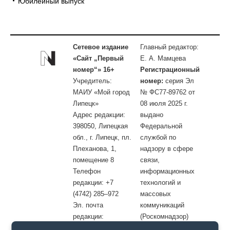
Юбилейный выпуск
Сетевое издание
Главный редактор:
«Сайт „Первый
Е. А. Мамцева
номер“» 16+
Регистрационный
Учредитель:
номер:
серия Эл
МАИУ «Мой город
№ ФС77-89762 от
Липецк»
08 июля 2025 г.
Адрес редакции:
выдано
398050, Липецкая
Федеральной
обл., г. Липецк, пл.
службой по
Плеханова, 1,
надзору в сфере
помещение 8
связи,
Телефон
информационных
редакции: +7
технологий и
(4742) 285–972
массовых
Эл. почта
коммуникаций
редакции:
(Роскомнадзор)
site@openlipetsk.ru