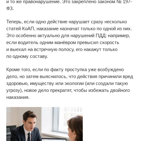
и
то
же правонарушение. Это закреплено законом
№
197-
ФЗ
.
Теперь, если одно действие нарушает сразу несколько
статей КоАП, наказание назначат только по
одной из
них.
Это особенно актуально для нарушений ПДД: например,
если водитель одним манёвром превысил скорость
и
выехал на
встречную полосу, его накажут только
по
одному составу.
Кроме того, если по
факту проступка уже возбуждено
дело, но
затем выяснилось, что действия причинили вред
здоровью, имуществу или экологии (или создали такую
угрозу), новое дело прекратят, чтобы избежать двойного
наказания.