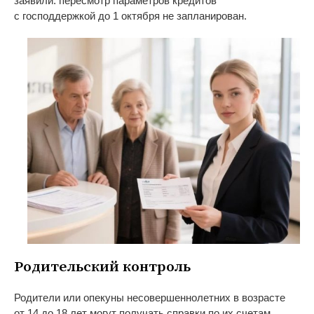
заявили: пересмотр параметров кредитов
с
господдержкой до
1 октября не
запланирован.
Родительский контроль
Родители или опекуны несовершеннолетних в
возрасте
от
14 до
18 лет могут получать справки по
их
счетам