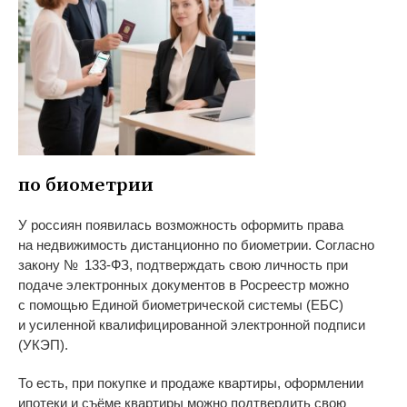
по
биометрии
У
россиян появилась возможность оформить права
на
недвижимость дистанционно по
биометрии. Согласно
закону
№
133-ФЗ
, подтверждать свою личность при
подаче электронных документов в
Росреестр можно
с
помощью Единой биометрической системы (ЕБС)
и
усиленной квалифицированной электронной подписи
(УКЭП).
То
есть, при покупке и
продаже квартиры, оформлении
ипотеки и
съёме квартиры можно подтвердить свою