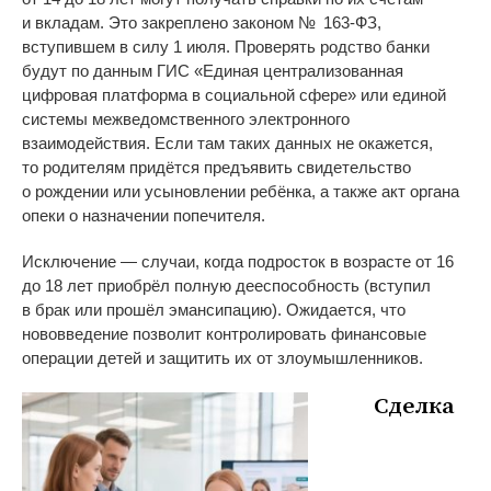
и
вкладам. Это закреплено законом
№
163-ФЗ
,
вступившем в
силу 1 июля. Проверять родство банки
будут по
данным ГИС
«
Единая централизованная
цифровая платформа в
социальной сфере
»
или единой
системы межведомственного электронного
взаимодействия. Если там таких данных не
окажется,
то
родителям придётся предъявить свидетельство
о
рождении или усыновлении ребёнка, а
также акт органа
опеки о
назначении попечителя.
Исключение
—
случаи, когда подросток в
возрасте от
16
до
18 лет приобрёл полную дееспособность (вступил
в
брак или прошёл эмансипацию). Ожидается, что
нововведение позволит контролировать финансовые
операции детей и
защитить их
от
злоумышленников.
Сделка