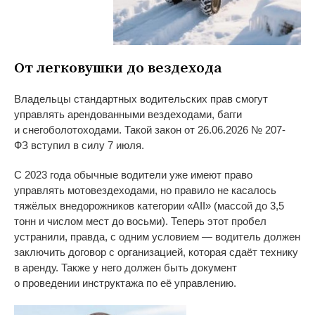
От
легковушки до
вездехода
Владельцы стандартных водительских прав смогут
управлять арендованными вездеходами, багги
и
снегоболотоходами. Такой закон от
26.06.2026
№
207-
ФЗ
вступил в
силу 7 июля.
С
2023 года обычные водители уже имеют право
управлять мотовездеходами, но
правило не
касалось
тяжёлых внедорожников категории
«
AII
»
(массой до
3,5
тонн и
числом мест до
восьми). Теперь этот пробел
устранили, правда, с
одним условием
—
водитель должен
заключить договор с
организацией, которая сдаёт технику
в
аренду. Также у
него должен быть документ
о
проведении инструктажа по
её управлению.