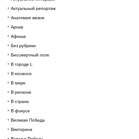
Актуальный репортаж
Анатомия жизни
Архив
Афиша
Без рубрики
Бессмертный полк
В городе L
В космосе
В мире
В регионе
В стране
В фокусе
Великая Победа
Викторина
Вклад в Победу