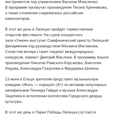
инструментов под управлением Василия Моисеенко.
В
программе прозвучат произведения Тихона Хренникова,
а
также сочинения современных российских
композиторов.
В
этот
же день в
Липецке пройдёт торжественное
открытие фестиваля. На
сцене концертного
зала
«
Унион
»
выступит Симфонический оркестр Липецкой
филармонии под руководством Михаила Мясникова.
Солистом вечера станет лауреат международных
конкурсов, пианист Дмитрий Маслеев. В
программу вошли
произведения Николая
Римского-Корсакова
, Анатолия
Лядова, Александра Глазунова и
Фредерика Шопена.
13 июня в
Ельце зрителям представят музыкальную
комедию
«
Жить
—
хорошо!
» (6+)
по
мотивам популярных
кинофильмов Леонида Гайдая и
музыки Александра
Зацепина в
исполнении коллектива Городского дворца
культуры.
В
этот
же день в
Парке Победы Липецка состоится