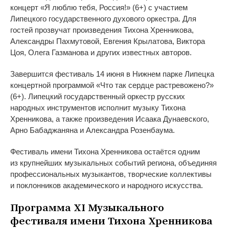
концерт
«
Я
люблю тебя, Россия!
» (6+)
с
участием
Липецкого государственного духового оркестра. Для
гостей прозвучат произведения Тихона Хренникова,
Александры Пахмутовой, Евгения Крылатова, Виктора
Цоя, Олега Газманова и
других известных авторов.
Завершится фестиваль 14 июня в
Нижнем парке Липецка
концертной программой
«
Что так сердце растревожено?
»
(6+)
. Липецкий государственный оркестр русских
народных инструментов исполнит музыку Тихона
Хренникова, а
также произведения Исаака Дунаевского,
Арно Бабаджаняна и
Александра Розенбаума.
Фестиваль имени Тихона Хренникова остаётся одним
из
крупнейших музыкальных событий региона, объединяя
профессиональных музыкантов, творческие коллективы
и
поклонников академического и
народного искусства.
Программа ХI
Музыкального
фестиваля имени Тихона Хренникова