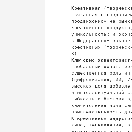
Креативная (творческ
связанная с
создание
продвижением на
рынк
креативного продукта
уникальностью и
экон
в
Федеральном закон
креативных (творческ
3).
Ключевые характерист
глобальный охват: ор
существенная роль ин
(цифровизация, ИИ, V
высокая доля добавле
и
интеллектуальной с
гибкость и
быстрая а
значительная доля са
привлекательность дл
К
креативным индустр
кино, телевидение, а
издательское дело, ж