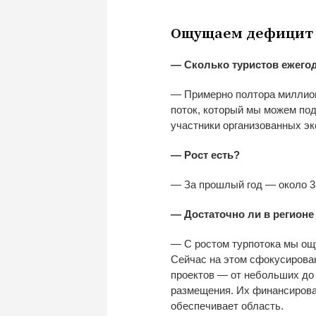
Ощущаем дефицит 
—
Сколько туристов ежего
—
Примерно полтора миллион
поток, который мы
можем под
участники организованных эк
—
Рост есть?
—
За
прошлый год
—
около 3
—
Достаточно
ли в
регионе
—
С
ростом турпотока мы
ощ
Сейчас на
этом сфокусирова
проектов
—
от
небольших до
размещения. Их
финансирова
обеспечивает область.