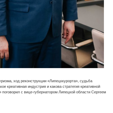
ризма, ход реконструкции
«
Липецккурорта
»
, судьба
такое креативная индустрия и
какова стратегия креативной
»
поговорил с
вице-губернатором
Липецкой области Сергеем