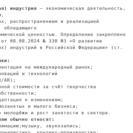
ая) индустрия
—
экономическая деятельность,
м,
ах, распространением и
реализацией
, обладающего
омической ценностью. Определение закреплено
е от
08.08.2024
№
330 ФЗ
«
О
развитии
их) индустрий в
Российской Федерации
»
(ст.
ики:
иентация на международный рынок;
новаций и
технологий
R/AR);
нной стоимости за
счёт творчества
обственности;
даптация к
изменениям;
мозанятых и
малого бизнеса;
я молодёжи и
рост занятости в
секторе.
иям обычно относят:
нимацию;
музыку, звукозапись;
урналистику, контент-производство;