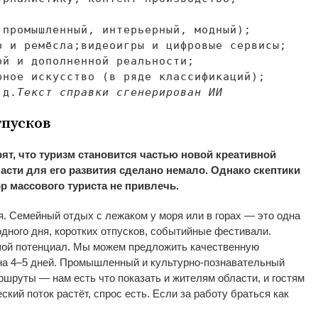
 промышленный, интерьерный, модный);
о и
ремёсла;
видеоигры и
цифровые сервисы;
ой и
дополненной реальности;
рное искусство (в
ряде классификаций);
д.
Текст справки сгенерирован ИИ
тпусков
ят, что туризм становится частью новой креативной
асти для его развития сделано немало. Однако скептики
р массового туриста не
привлечь.
я. Семейный отдых с
лежаком у
моря или в
горах
—
это одна
дного дня, коротких отпусков, событийные фестивали.
ой потенциал. Мы
можем предложить качественную
на
4
–
5 дней. Промышленный и
культурно-познавательный
аршруты
—
нам есть что показать и
жителям области, и
гостям
ский поток растёт, спрос есть. Если за
работу браться как