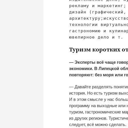
рекламу и
маркетинг;
дизайн (графический,
архитектуру;
искусств
технологии виртуальн
гастрономию и
кулина
ювелирное дело и
т.
Туризм коротких о
—
Эксперты всё чаще говор
экономики. В
Липецкой обл
повторяют: без моря или го
—
Давайте разделять поняти
история. Но
есть туризм выхо
И
в
этом смысле у
нас больш
программу на
выходные или 
туризм, гастрономические м
из
других регионов. Туристиче
следует, всё можно сделать.