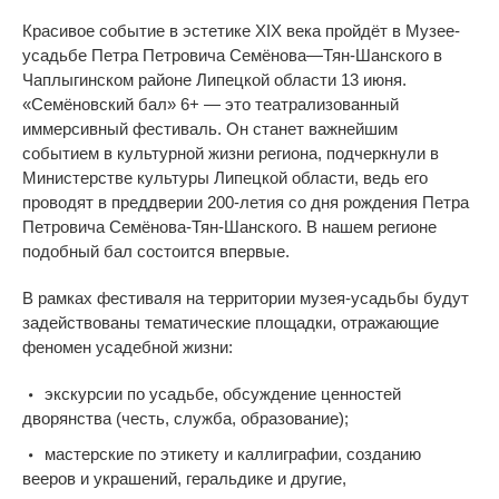
Красивое событие в эстетике XIX века пройдёт в
Музее-
усадьбе
Петра Петровича Семёнова
—
Тян-Шанского в
Чаплыгинском районе Липецкой области 13 июня.
«
Семёновский бал
» 6+ — это театрализованный
иммерсивный фестиваль. Он станет важнейшим
событием в культурной жизни региона, подчеркнули в
Министерстве культуры Липецкой области, ведь его
проводят в преддверии
200-летия
со
дня рождения Петра
Петровича
Семёнова-Тян-Шанского.
В нашем регионе
подобный бал состоится впервые.
В
рамках фестиваля на
территории
музея-усадьбы
будут
задействованы тематические площадки, отражающие
феномен усадебной жизни:
экскурсии по
усадьбе, обсуждение ценностей
дворянства (честь, служба, образование);
мастерские по
этикету и
каллиграфии, созданию
вееров и
украшений, геральдике и
другие,