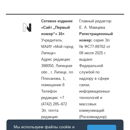
Сетевое издание
Главный редактор:
«Сайт „Первый
Е. А. Мамцева
номер“» 16+
Регистрационный
Учредитель:
номер:
серия Эл
МАИУ «Мой город
№ ФС77-89762 от
Липецк»
08 июля 2025 г.
Адрес редакции:
выдано
398050, Липецкая
Федеральной
обл., г. Липецк, пл.
службой по
Плеханова, 1,
надзору в сфере
помещение 8
связи,
Телефон
информационных
редакции: +7
технологий и
(4742) 285–972
массовых
Эл. почта
коммуникаций
редакции:
(Роскомнадзор)
site@openlipetsk.ru
Мы используем файлы cookie и