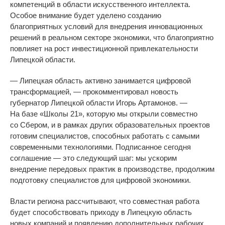
компетенций в
области искусственного интеллекта.
Особое внимание будет уделено созданию
благоприятных условий для внедрения инновационных
решений в
реальном секторе экономики, что благоприятно
повлияет на
рост инвестиционной привлекательности
Липецкой области.
—
Липецкая область активно занимается цифровой
трансформацией,
—
прокомментировал новость
губернатор Липецкой области Игорь Артамонов.
—
На
базе
«
Школы 21
»
, которую мы
открыли совместно
со
Сбером, и
в
рамках других образовательных проектов
готовим специалистов, способных работать с
самыми
современными технологиями. Подписанное сегодня
соглашение
—
это следующий шаг: мы
ускорим
внедрение передовых практик в
производстве, продолжим
подготовку специалистов для цифровой экономики.
Власти региона рассчитывают, что совместная работа
будет способствовать приходу в
Липецкую область
новых компаний и
появлению дополнительных рабочих