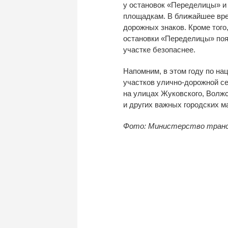
у
остановок
«
Переделицы
»
и
площадкам. В
ближайшее вре
дорожных знаков. Кроме того,
остановки
«
Переделицы
»
поя
участке безопаснее.
Напомним, в
этом году по
нац
участков
улично-дорожной
се
на
улицах Жуковского, Волжс
и
других важных городских м
Фото: Министерство трансп