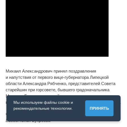
Михаил Александрович принял поздравления
и
напутствия от
первого
вице-губернатора
Липецкой
области Александра Рябченко, представителей Совета
старейшин при горсовете, бывшего градоначальника
Михаила Гулевского, своей предшественницы на
посту
врип главы города, а
ныне
вице-мэра
Светланы Бедровой.
Мы используем файлы cookie и
рекомендательные технологии.
ПРИНЯТЬ
Фото: Лена Мамцева
Видео: Юлия Букреева