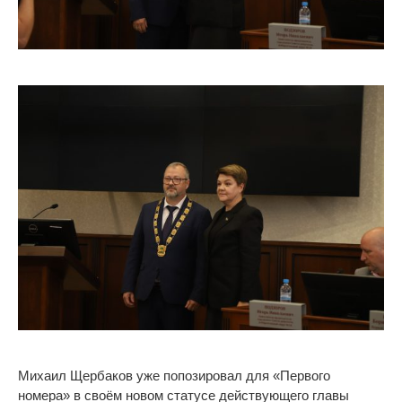
Михаил Щербаков уже попозировал для
«
Первого
номера
»
в
своём новом статусе действующего главы