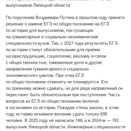
выпускников Липецкой области.
По
поручению Владимира Путина в
прошлом году принято
решение о
замене ЕГЭ по
обществознанию на
ЕГЭ
по
истории для выпускников, поступающих
на
гуманитарные и
социально-экономические
специальности вузов. Так, с
2027 года результаты ЕГЭ
по
истории станут обязательными для приёма
на
юриспруденцию, социологию, рекламу и
связи
с
общественностью, таможенное дело и
другие
направления гуманитарного и
социально-
экономического
циклов. При этом ЕГЭ
по
обществознанию отменять не
планируется. Его
по
прежнему можно сдавать, но
для ряда направлений он
перестанет быть обязательным при поступлении. Часть
вопросов из
ЕГЭ по
обществознанию включат
в
госэкзамен по
истории. Покидая стены школы, в
этом
году историю изъявили желание сдать только 695
человек. В
2025 году её написали 748, а
в
2024-м
—
781
выпускник Липецкой области. Инженерные специальности