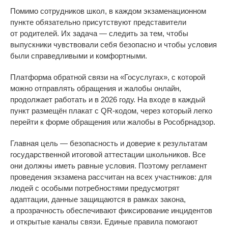
Помимо сотрудников школ, в
каждом экзаменационном
пункте обязательно присутствуют представители
от
родителей. Их
задача
—
следить за
тем, чтобы
выпускники чувствовали себя безопасно и
чтобы условия
были справедливыми и
комфортными.
Платформа обратной связи на
«
Госуслугах
»
, с
которой
можно отправлять обращения и
жалобы онлайн,
продолжает работать и
в
2026 году. На
входе в
каждый
пункт размещён плакат с
QR-кодом
, через который легко
перейти к
форме обращения или жалобы в
Рособрнадзор.
Главная цель
—
безопасность и
доверие к
результатам
государственной итоговой аттестации школьников. Все
они должны иметь равные условия. Поэтому регламент
проведения экзамена рассчитан на
всех участников: для
людей с
особыми потребностями предусмотрят
адаптации, данные защищаются в
рамках закона,
а
прозрачность обеспечивают фиксирование инцидентов
и
открытые каналы связи. Единые правила помогают