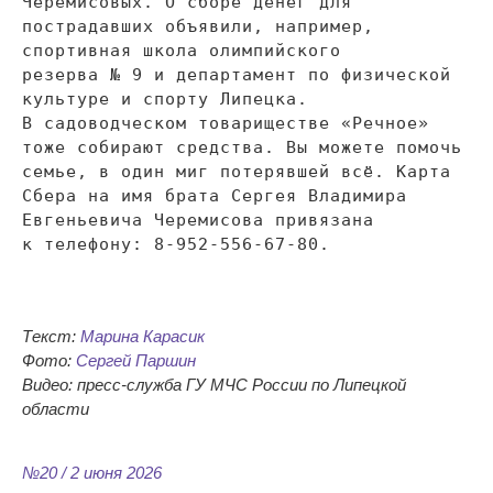
Черемисовых. О
сборе денег для
пострадавших объявили, например,
спортивная школа олимпийского
резерва
№
9 и
департамент по
физической
культуре и
спорту Липецка.
В
садоводческом товариществе
«
Речное
»
тоже собирают средства. Вы
можете помочь
семье, в
один миг потерявшей всё. Карта
Сбера на
имя брата Сергея Владимира
Евгеньевича Черемисова привязана
к
телефону:
8-952-556-67-80
.
Текст:
Марина Карасик
Фото:
Сергей Паршин
Видео: пресс-служба ГУ МЧС России по Липецкой
области
№20 / 2 июня 2026