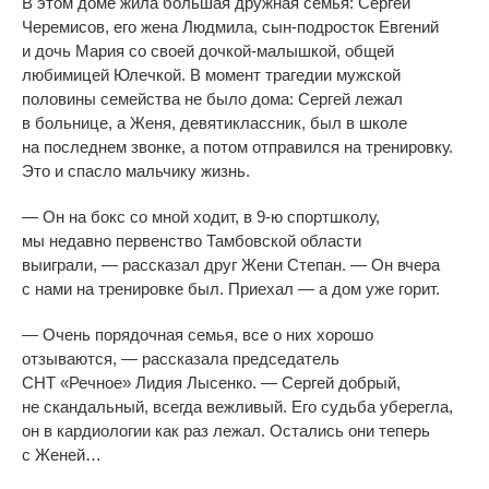
В
этом доме жила большая дружная семья: Сергей
Черемисов, его жена Людмила,
сын-подросток
Евгений
и
дочь Мария со
своей
дочкой-малышкой
, общей
любимицей Юлечкой. В
момент трагедии мужской
половины семейства не
было дома: Сергей лежал
в
больнице, а
Женя, девятиклассник, был в
школе
на
последнем звонке, а
потом отправился на
тренировку.
Это и
спасло мальчику жизнь.
—
Он
на
бокс со
мной ходит, в
9-ю
спортшколу,
мы
недавно первенство Тамбовской области
выиграли,
—
рассказал друг Жени Степан.
—
Он
вчера
с
нами на
тренировке был. Приехал
—
а
дом уже горит.
—
Очень порядочная семья, все о
них хорошо
отзываются,
—
рассказала председатель
СНТ
«
Речное
»
Лидия Лысенко.
—
Сергей добрый,
не
скандальный, всегда вежливый. Его судьба уберегла,
он
в
кардиологии как раз лежал. Остались они теперь
с
Женей
…