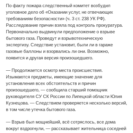
По
факту пожара следственный комитет возбудил
уголовное дело об
«
Оказании услуг, не
отвечающих
требованиям безопасности
»
(ч. 3 ст. 238 УК
РФ).
Расследование причин взяла под контроль прокуратура.
Первоначально выдвинули предположение о
взрыве
бытового газа. Проведут и
взрывотехническую
экспертизу. Следствие установит, были
ли в
гараже
газовые баллоны и
взорвались
ли они. Возможно,
появится и
другая версия произошедшего.
—
Продолжается осмотр места происшествия.
Изымаются предметы, имеющие значение для
установления всех обстоятельств и
причин
произошедшего,
—
сообщила старший помощник
руководителя СУ
СК
России по
Липецкой области Юлия
Кузнецова.
—
Следствием проверяется несколько версий,
в
том числе утечка бытового газа.
—
Взрыв был мощнейший, всё сотряслось, все дома
вокруг вздрогнули,
—
рассказывает жительница соседней