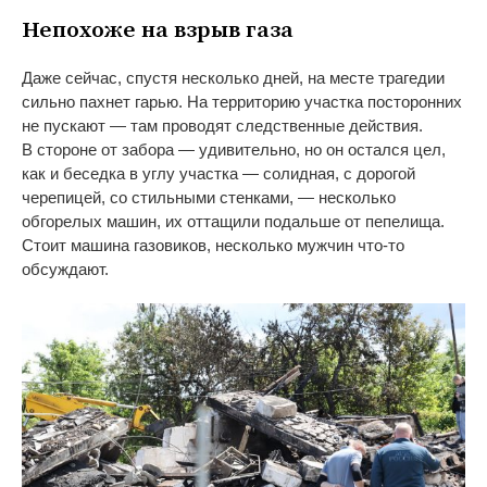
Непохоже на
взрыв газа
Даже сейчас, спустя несколько дней, на
месте трагедии
сильно пахнет гарью. На
территорию участка посторонних
не
пускают
—
там проводят следственные действия.
В
стороне от
забора
—
удивительно, но
он
остался цел,
как и
беседка в
углу участка
—
солидная, с
дорогой
черепицей, со
стильными стенками,
—
несколько
обгорелых машин, их
оттащили подальше от
пепелища.
Стоит машина газовиков, несколько мужчин
что-то
обсуждают.