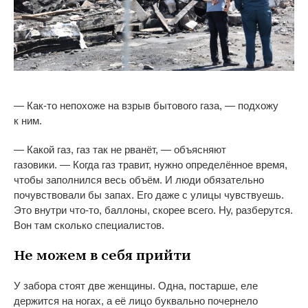
—
Как-то
непохоже на
взрыв бытового газа,
—
подхожу
к
ним.
—
Какой газ, газ так не
рванёт,
—
объясняют
газовики.
—
Когда газ травит, нужно определённое время,
чтобы заполнился весь объём. И
люди обязательно
почувствовали
бы запах. Его даже с
улицы чувствуешь.
Это внутри
что-то
, баллоны, скорее всего. Ну, разберутся.
Вон там сколько специалистов.
Не
можем в
себя прийти
У
забора стоят две женщины. Одна, постарше, еле
держится на
ногах, а
её лицо буквально почернело