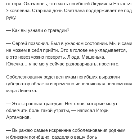
от
горя. Оказалось, это мать погибшей Людмилы Наталья
Яковлевна. Старшая дочь Светлана поддерживает её под
руку.
—
Как вы
узнали о
трагедии?
—
Сергей позвонил. Был в
ужасном состоянии. Мы
и
сами
не
можем в
себя прийти. Это в
голове не
укладывается,
в
это невозможно поверить. Люда, Машенька,
Юлечка
…
я
не
могу сейчас разговаривать, простите.
Соболезнования родственникам погибших выразили
губернатор области и
временно исполняющая полномочия
мэра Липецка.
—
Это страшная трагедия. Нет слов, которые могут
облегчить боль такой утраты,
—
написал Игорь
Артамонов.
—
Выражаю самые искренние соболезнования родным
и
близким погибших, разделяю вашу боль