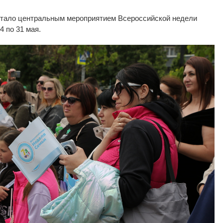
тало центральным мероприятием Всероссийской недели
4 по
31
мая.