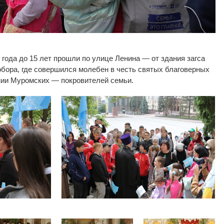
 года до
15 лет прошли по
улице Ленина
—
от
здания загса
бора, где совершился молебен в
честь святых благоверных
нии Муромских
—
покровителей семьи.