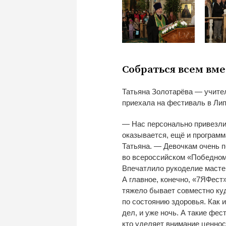
Собраться всем вме
Татьяна Золотарёва
—
учител
приехала на
фестиваль в
Лип
—
Нас персонально привезли
оказывается, ещё и
программ
Татьяна.
—
Девочкам очень п
во
всероссийском
«
Победном
Впечатлило рукоделие масте
А
главное, конечно,
«
7ЯФест
тяжело бывает совместно
ку
по
состоянию здоровья. Как и
дел, и
уже ночь. А
такие фес
кто уделяет внимание ценнос