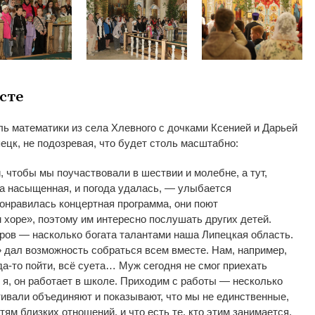
сте
ь математики из
села Хлевного с
дочками Ксенией и
Дарьей
ецк, не
подозревая, что будет столь масштабно:
, чтобы мы
поучаствовали в
шествии и
молебне, а
тут,
а насыщенная, и
погода удалась,
—
улыбается
онравилась концертная программа, они поют
 хоре
»
, поэтому им
интересно послушать других детей.
ров
—
насколько богата талантами наша Липецкая область.
»
дал возможность собраться всем вместе. Нам, например,
да-то
пойти, всё суета
…
Муж сегодня не
смог приехать
я, он
работает в
школе. Приходим с
работы
—
несколько
тивали объединяют и
показывают, что мы
не
единственные,
тям близких отношений, и
что есть те, кто этим занимается,