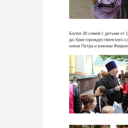
Более 30
семей с
детьми от
1
до
Христорождественского со
князя Петра и
княгини Февро