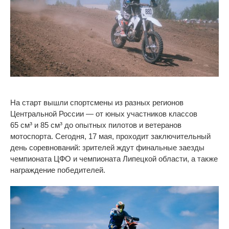
На
старт вышли спортсмены из
разных регионов
Центральной России
—
от
юных участников классов
65
см
³
и
85
см
³
до
опытных пилотов и
ветеранов
мотоспорта. Сегодня, 17
мая, проходит заключительный
день соревнований: зрителей ждут финальные заезды
чемпионата ЦФО и
чемпионата Липецкой области, а
также
награждение победителей.