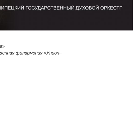
а
»
венная филармония «Унион»