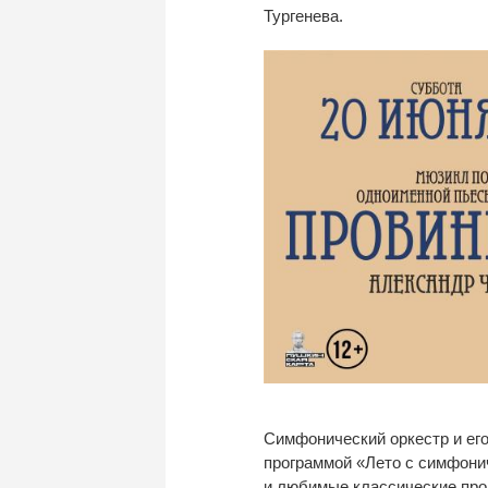
Тургенева.
Симфонический оркестр и
ег
программой
«
Лето с
симфони
и
любимые классические про