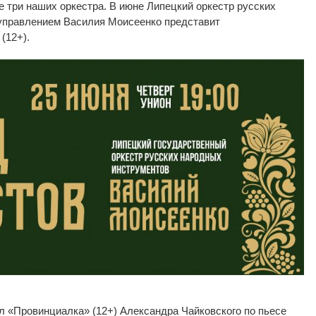
е три наших оркестра. В
июне Липецкий оркестр русских
управлением Василия Моисеенко представит
(12+).
кл
«
Провинциалка
»
(12+) Александра Чайковского по
пьесе