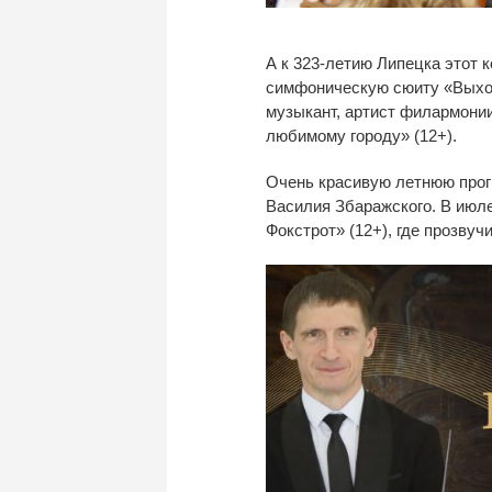
А
к
323-летию
Липецка этот к
симфоническую сюиту
«
Выхо
музыкант, артист филармонии
любимому городу
»
(12+).
Очень красивую летнюю прог
Василия Збаражского. В
июле
Фокстрот
»
(12+), где прозвуч