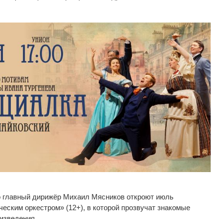
о главный дирижёр Михаил Мясников откроют июль
ческим оркестром
»
(12+), в
которой прозвучат знакомые
изведения.