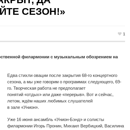
ЙТЕ СЕЗОН!»
1
рственной филармонии с музыкальным обозрением на
Едва стихли овации после закрытия
68-го
концертного
сезона, а
мы
уже говорим о
программах следующего,
69-
го
. Творческая работа не
предполагает
понятий
«
отдых
»
или даже
«
перерыв
»
. Вот и
сейчас,
летом, ждём наших любимых слушателей
в
зале
«
Унион
»
.
Уже 16 июня ансамбль
«
Унион-Бэнд
»
и
солисты
филармонии Игорь Пронин, Михаил Вербицкий, Василина