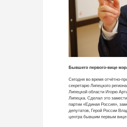
Бывшего первого-вице мэр
Сегодня во
время
отчётно-пр
секретарю Липецкого регион
Липецкой области Игорю Арт
Липецка. Сделал это замести
партии
«
Единая Россия
»
, за
депутатов, Герой России Вла
центра бывшим первым
вице