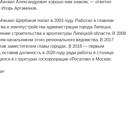
Михаил Александрович хорошо нам знаком,
—
ответил
 Игорь Артамонов.
Михаил Щербаков попал в
2003 году. Работал в
главном
тва и
землеустройства администрации города Липецка.
ление строительства и
архитектуры Липецкой области. В
2008
тем начальником этого регионального ведомства. В
2017
тав заместителем главы городах. В
2018
—
первым
, оставив должность в
2020 году ради работы в
столице.
дился в
структурах госкорпорации
«
Росатом
»
в
Москве.
а
»