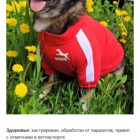
Здоровье:
кастрирован, обработан от
паразитов, привит
с
отметками в
ветпаспорте.