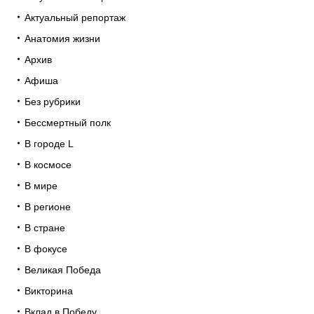
Актуальный репортаж
Анатомия жизни
Архив
Афиша
Без рубрики
Бессмертный полк
В городе L
В космосе
В мире
В регионе
В стране
В фокусе
Великая Победа
Викторина
Вклад в Победу