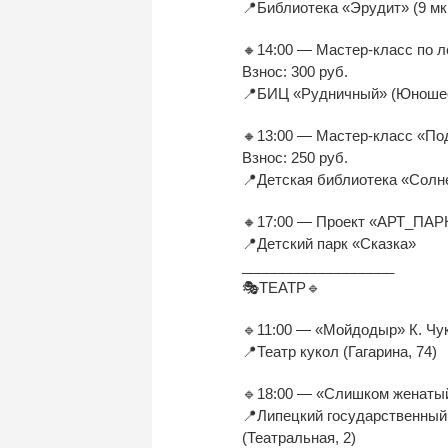
📍Библиотека «Эрудит» (9 мкр
🔸14:00 — Мастер-класс по л
Взнос: 300 руб.
📍БИЦ «Рудничный» (Юношес
🔸13:00 — Мастер-класс «По
Взнос: 250 руб.
📍Детская библиотека «Солнеч
🔸17:00 — Проект «АРТ_ПАРК»
📍Детский парк «Сказка»
___________________
🎭ТЕАТР🔹
🔹11:00 — «Мойдодыр» К. Чу
📍Театр кукол (Гагарина, 74)
🔹18:00 — «Слишком женатый 
📍Липецкий государственный 
(Театральная, 2)