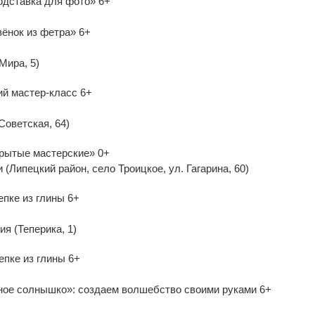
одставка для фото» 6+
ёнок из фетра» 6+
Мира, 5)
ий мастер-класс 6+
оветская, 64)
ткрытые мастерские» 0+
(Липецкий район, село Троицкое, ул. Гагарина, 60)
епке из глины 6+
я (Теперика, 1)
епке из глины 6+
ное солнышко»: создаем волшебство своими руками 6+