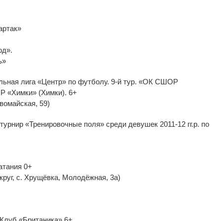
артак»
од».
ь»
ьная лига «Центр» по футболу. 9-й тур. «ОК СШОР
 «Химки» (Химки). 6+
вомайская, 59)
урнир «Тренировочные поля» среди девушек 2011-12 гг.р. по
атания 0+
круг, с. Хрущёвка, Молодёжная, 3а)
— Клуб «Британика» 6+