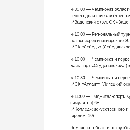
🔹09:00 — Чемпионат област
пешеходная-связка» (длинная
📍Задонский округ. СК «Задо
🔹10:00 — Региональный тур
лет, юниоров и юниорок до 20
📍СК «Лебедь» (Лебедянское
🔹10:00 — Чемпионат и перве
Байк-парк «Студёновский» (т
🔹10:30 — Чемпионат и перве
📍СК «Атлант» (Липецкий окру
🔹11:00 — Фиджитал-спорт. К
симулятор) 6+
📍Колледж искусственного и
городок, 10)
Чемпионат области по футбол