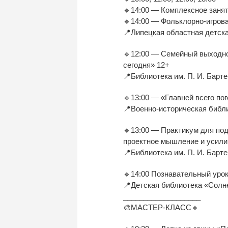
🔹14:00 — Комплексное заня
🔹14:00 — Фольклорно-игрова
📍Липецкая областная детска
🔹12:00 — Семейный выходно
сегодня» 12+
📍Библиотека им. П. И. Барте
🔹13:00 — «Главней всего по
📍Военно-историческая библи
🔹13:00 — Практикум для под
проектное мышление и усилив
📍Библиотека им. П. И. Барте
🔹14:00 Познавательный уро
📍Детская библиотека «Солнеч
___________________
🎨МАСТЕР-КЛАСС🔸