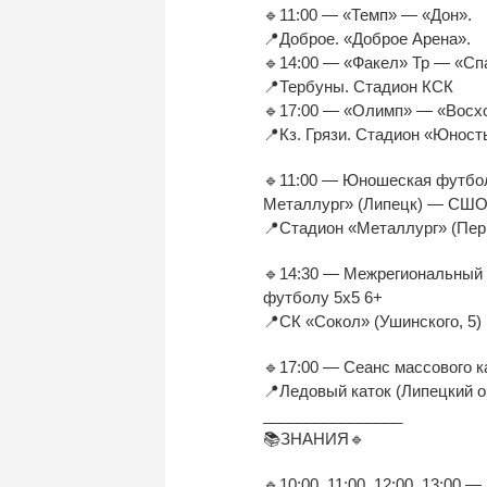
🔹11:00 — «Темп» — «Дон».
📍Доброе. «Доброе Арена».
🔹14:00 — «Факел» Тр — «Сп
📍Тербуны. Стадион КСК
🔹17:00 — «Олимп» — «Восх
📍Кз. Грязи. Стадион «Юност
🔹11:00 — Юношеская футбол
Металлург» (Липецк) — СШОР
📍Стадион «Металлург» (Пер
🔹14:30 — Межрегиональный т
футболу 5х5 6+
📍СК «Сокол» (Ушинского, 5)
🔹17:00 — Сеанс массового к
📍Ледовый каток (Липецкий о
________________
📚ЗНАНИЯ🔹
🔹10:00, 11:00, 12:00, 13:00 