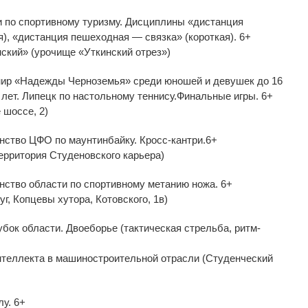
и по спортивному туризму. Дисциплины «дистанция
), «дистанция пешеходная — связка» (короткая). 6+
нский» (урочище «Уткинский отрез»)
нир «Надежды Черноземья» среди юношей и девушек до 16
 лет. Липецк по настольному теннису.Финальные игры. 6+
 шоссе, 2)
нство ЦФО по маунтинбайку. Кросс-кантри.6+
ерритория Студеновского карьера)
нство области по спортивному метанию ножа. 6+
г, Копцевы хутора, Котовского, 1в)
убок области. Двоеборье (тактическая стрельба, ритм-
нтеллекта в машиностроительной отрасли (Студенческий
у. 6+