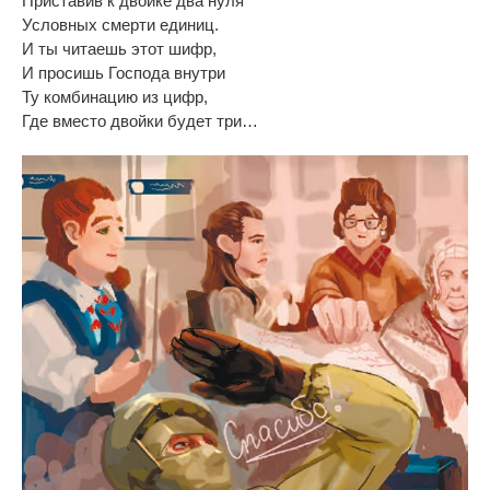
Приставив к
двойке два нуля
Условных смерти единиц.
И
ты
читаешь этот шифр,
И
просишь Господа внутри
Ту
комбинацию из
цифр,
Где вместо двойки будет три
…