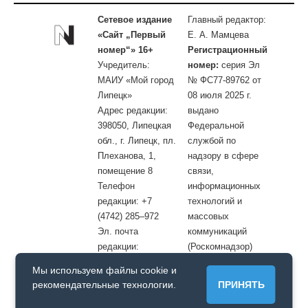
Сетевое издание
Главный редактор:
«Сайт „Первый
Е. А. Мамцева
номер“» 16+
Регистрационный
Учредитель:
номер:
серия Эл
МАИУ «Мой город
№ ФС77-89762 от
Липецк»
08 июля 2025 г.
Адрес редакции:
выдано
398050, Липецкая
Федеральной
обл., г. Липецк, пл.
службой по
Плеханова, 1,
надзору в сфере
помещение 8
связи,
Телефон
информационных
редакции: +7
технологий и
(4742) 285–972
массовых
Эл. почта
коммуникаций
редакции:
(Роскомнадзор)
site@openlipetsk.ru
Мы используем файлы cookie и
Первый номер © / Допускается цитирование материалов с
рекомендательные технологии.
ПРИНЯТЬ
обязательной прямой гиперссылкой на страницу, с которой