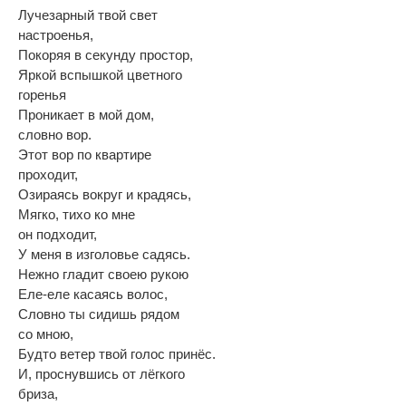
Лучезарный твой свет
настроенья,
Покоряя в секунду простор,
Яркой вспышкой цветного
горенья
Проникает в мой дом,
словно вор.
Этот вор по квартире
проходит,
Озираясь вокруг и крадясь,
Мягко, тихо ко мне
он подходит,
У меня в изголовье садясь.
Нежно гладит своею рукою
Еле-еле касаясь волос,
Словно ты сидишь рядом
со мною,
Будто ветер твой голос принёс.
И, проснувшись от лёгкого
бриза,