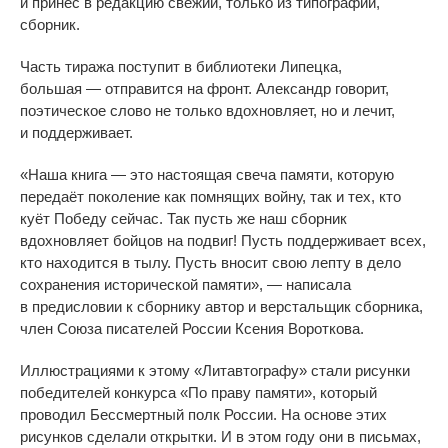
и
принёс в
редакцию свежий, только из
типографии,
сборник.
Часть тиража поступит в
библиотеки Липецка,
большая
—
отправится на
фронт. Александр говорит,
поэтическое слово не
только вдохновляет, но
и
лечит,
и
поддерживает.
«
Наша книга
—
это настоящая свеча памяти, которую
передаёт поколение как помнящих войну, так и
тех, кто
куёт Победу сейчас. Так пусть
же наш сборник
вдохновляет бойцов на
подвиг! Пусть поддерживает всех,
кто находится в
тылу. Пусть вносит свою лепту в
дело
сохранения исторической памяти
»
,
—
написала
в
предисловии к
сборнику автор и
верстальщик сборника,
член Союза писателей России Ксения Вороткова.
Иллюстрациями к
этому
«
Литавтографу
»
стали рисунки
победителей конкурса
«
По
праву памяти
»
, который
проводил Бессмертный полк России. На
основе этих
рисунков сделали открытки. И
в
этом году они в
письмах,