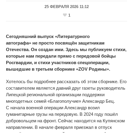
25 ФЕВРАЛЯ 2026 11:12
1
Сегодняшний выпуск
«
Литературного
автографа
»
не
просто посвящён защитникам
Отечества. Он
создан ими. Здесь мы
публикуем стихи,
которые нам передали прямо с
передовой бойцы
Росгвардии, и
стихи участников спецоперации,
вышедшие в
третьем сборнике
«
ZOV Родины
»
.
Хотелось
бы подробнее рассказать об
этом сборнике. Его
составителем является давний друг газеты руководитель
Липецкой региональной организации поддержки
многодетных семей
«
Благополучие
»
Александр Бец.
С
начала военной операции Александр возил
гуманитарные грузы на
передовую. В
2024 году пошёл
добровольцем на
фронт. Сейчас находится на
Купянском
направлении. В
начале февраля приезжал в
отпуск