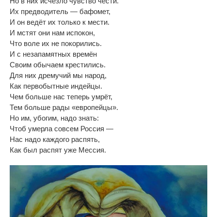
Но в них исчезло чувство чести.
Их предводитель — бафомет,
И он ведëт их только к мести.
И мстят они нам испокон,
Что воле их не покорились.
И с незапамятных времён
Своим обычаем крестились.
Для них дремучий мы народ,
Как первобытные индейцы.
Чем больше нас теперь умрëт,
Тем больше рады «европейцы».
Но им, убогим, надо знать:
Чтоб умерла совсем Россия —
Нас надо каждого распять,
Как был распят уже Мессия.