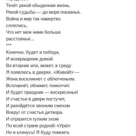
Течëт рекой обыденная жизнь,
Рекой судьбы — до моря покаянья.
Война и мир так намертво
сплелись,
Что нет меж ними больше
расстоянья…
***
Конечно, будет и победа,
И возвращение домой.
Во вторник или, может, в среду
Я появлюсь в дверях. «Живой!» —
Жена воскликнет с облегченьем.
Всплакнëт, обнимет, помолчит.
И будет праздник — воскресенье!
И счастье в двери постучит,
И разойдëтся звонким смехом
Вокруг от счастья детвора.
И отразится гулким эхом
По всей стране родной: «Ура!»
Но я клянусь! Я буду помнить