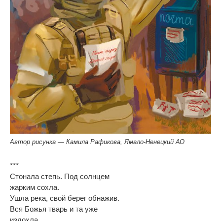
Автор рисунка — Камила Рафикова, Ямало-Ненецкий АО
***
Стонала степь. Под солнцем
жарким сохла.
Ушла река, свой берег обнажив.
Вся Божья тварь и та уже
издохла,