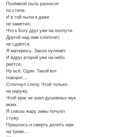
Позëмкой пыль разносит
по степи.
И в той пыли я даже
не заметил,
Что к Богу друг уже на полпути.
Другой над ним хлопочет,
не сдаëтся.
Я матерюсь. Заело пулемёт.
И вдруг второй уже на небо
рвëтся.
Ну всë. Один. Такой вот
поворот…
Сглотнул слезу. Чтоб только
не наружу,
Чтоб враг не знал душевных мук
моих.
Я сквозь жару зимы почуял
стужу.
Пришлось и смерть делить нам
на троих…