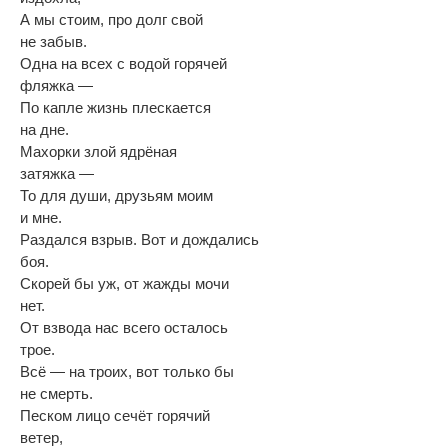
А мы стоим, про долг свой
не забыв.
Одна на всех с водой горячей
фляжка —
По капле жизнь плескается
на дне.
Махорки злой ядрëная
затяжка —
То для души, друзьям моим
и мне.
Раздался взрыв. Вот и дождались
боя.
Скорей бы уж, от жажды мочи
нет.
От взвода нас всего осталось
трое.
Всë — на троих, вот только бы
не смерть.
Песком лицо сечëт горячий
ветер,