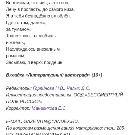
Вспоминая, что явь, а что сон,
Лечу в пропасть, до самого низа,
Я в тебя безнадёжно влюблён.
Где-то там, далеко,
за туманом,
Точно знаю, ты любишь
и ждёшь,
Наслаждаюсь внезапным
романом,
Засыпаю, я верю: придёшь.
Вкладка «Литературный автограф» (16+)
Редакторы:
Горяйнова Н.В
.,
Чалых Д.С.
Иллюстрации предоставлены ООД «БЕССМЕРТНЫЙ
ПОЛК РОССИИ»
Корректор:
Манаенкова Е.С.
E-MAIL: GAZETA1N@YANDEX.RU.
По вопросам размещения ваших материалов: тел.: 285-
972, GAZETA1N@YANDEX.RU