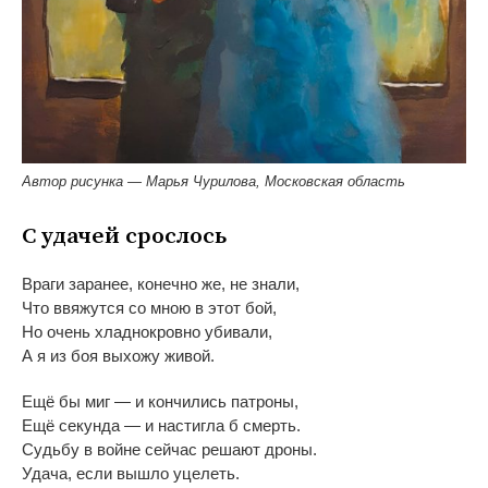
Автор рисунка — Марья Чурилова, Московская область
С
удачей срослось
Враги заранее, конечно
же, не
знали,
Что ввяжутся со
мною в
этот бой,
Но
очень хладнокровно убивали,
А
я
из
боя выхожу живой.
Ещё
бы миг
—
и
кончились патроны,
Ещё секунда
—
и
настигла
б смерть.
Судьбу в
войне сейчас решают дроны.
Удача, если вышло уцелеть.