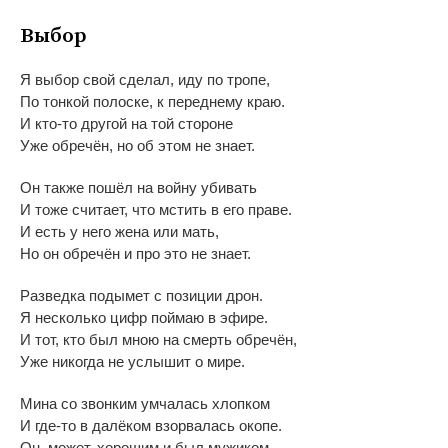
Выбор
Я
выбор свой сделал, иду по
тропе,
По
тонкой полоске, к
переднему краю.
И
кто-то
другой на
той стороне
Уже обречён, но
об
этом не
знает.
Он
также пошёл на
войну убивать
И
тоже считает, что мстить в
его праве.
И
есть у
него жена или мать,
Но
он
обречён и
про это не
знает.
Разведка подымет с
позиции
дрон.
Я
несколько цифр поймаю в
эфире.
И
тот, кто был мною на
смерть обречён,
Уже никогда не
услышит о
мире.
Мина со
звонким умчалась хлопком
И
где-то
в
далёком взорвалась окопе.
Он, может, хорошим и
был мужиком,