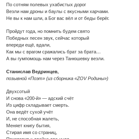
По
сотням полевых ухабистых дорог
Везли нам дроны и
баулы с
вкусными харчами.
Не
вы
к
нам шли, а
Бог вас вёл и
от
беды берёг.
Пройдут года, но
помнить будем свято
Победных песен звук, сейчас который
впереди ещё, вдали,
Как мы
с
врагом сражались брат за
брата
…
А
вы
гумпомощь нам через Танюшевку везли.
Станислав Ведринцев,
позывной
«
Поэт
»
(из
сборника
«
ZOV Родины
»
)
Двухсотый
И
снова
«
200-й
»
—
адский сч
ë
т
Из
цифр складывает смерть.
Она вед
ë
т
сухой уч
ë
т
И, не
способная жалеть,
Меняет книгу бытия,
Стирая имя со
страниц,