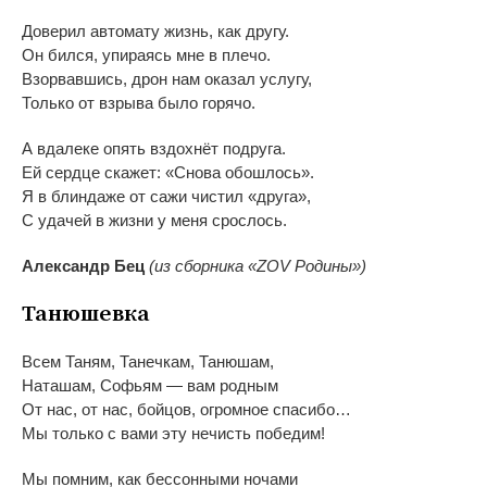
Доверил автомату жизнь, как другу.
Он
бился, упираясь мне в
плечо.
Взорвавшись, дрон нам оказал услугу,
Только от
взрыва было горячо.
А
вдалеке опять вздохнёт подруга.
Ей
сердце скажет:
«
Снова обошлось
»
.
Я
в
блиндаже от
сажи чистил
«
друга
»
,
С
удачей в
жизни у
меня срослось.
Александр Бец
(из
сборника
«
ZOV Родины
»
)
Танюшевка
Всем Таням, Танечкам, Танюшам,
Наташам, Софьям
—
вам родным
От
нас, от
нас, бойцов, огромное спасибо
…
Мы
только с
вами эту нечисть победим!
Мы
помним, как бессонными ночами