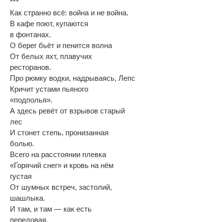
***
Как странно всë: война и не война.
В кафе поют, купаются
в фонтанах.
О берег бьëт и пенится волна
От белых яхт, плавучих
ресторанов.
Про рюмку водки, надрываясь, Лепс
Кричит устами пьяного
«подполья».
А здесь ревëт от взрывов старый
лес
И стонет степь, пронизанная
болью.
Всего на расстоянии плевка
«Горячий снег» и кровь на нëм
густая
От шумных встреч, застолий,
шашлыка.
И там, и там — как есть
передовая.