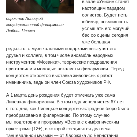
в
зале
«
Унион
»
станет
настоящим парадом
солистов. Будет петь
директор Липецкой
юбиляр, возможность
государственной филармонии
услышать его могучий
Любовь Пличко
бас со
сцены сегодня
уже большая
редкость, с
музыкальными подарками выступят его
друзья и
коллеги, в
том числе ансамбль народных
инструментов
«
Мозаика
»
, творческие поздравления
приготовили и
молодые вокалисты филармонии. Перед
концертом откроется выставка живописных работ
именинника, ведь он
член Союза художников РФ.
А
1
марта день рождения будет отмечать уже сама
Липецкая филармония. В
этом году исполняется 67 лет
с
того дня, как Липецкое
концертно-эстрадное
бюро было
преобразовано в
филармонию. По
этому случаю
мы
подготовили программу
«
Весна с
симфоническим
оркестром
»
(12+), в
которой соединятся два века
танцевальной музыки
—
от
Дворжака до
Бернстайна.