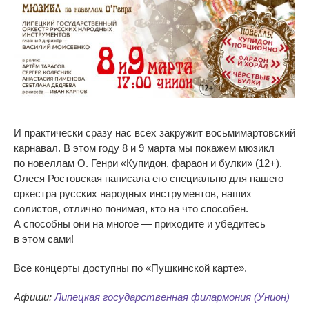
И
практически сразу нас всех закружит восьмимартовский
карнавал. В
этом году 8 и
9
марта мы
покажем мюзикл
по
новеллам О. Генри
«
Купидон, фараон и
булки
»
(12+).
Олеся Ростовская написала его специально для нашего
оркестра русских народных инструментов, наших
солистов, отлично понимая, кто на
что способен.
А
способны они на
многое
—
приходите и
убедитесь
в
этом сами!
Все концерты доступны по
«
Пушкинской карте
»
.
Афиши:
Липецкая государственная филармония (Унион)