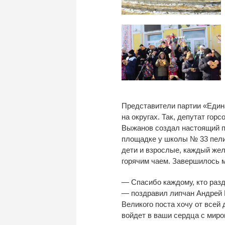
Представители партии
«
Един
на
округах. Так, депутат гор
Выжанов создал настоящий пр
площадке у
школы
№
33 пел
дети и
взрослые, каждый жел
горячим чаем. Завершилось 
—
Спасибо каждому, кто раз
—
поздравил липчан Андрей
Великого поста хочу от
всей 
войдет в
ваши сердца с
миро