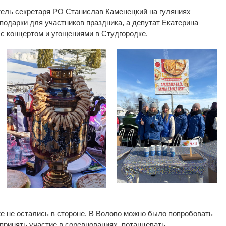
тель секретаря РО
Станислав Каменецкий на
гуляниях
подарки для участников праздника, а
депутат Екатерина
 с
концертом и
угощениями в
Студгородке.
е не
остались в
стороне. В
Волово можно было попробовать
принять участие в
соревнованиях, потанцевать