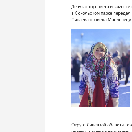
Депутат горсовета и
замести
в
Сокольском парке передал 
Пинаева провела Масленицу
Округа Липецкой области тож
блины с
разными начинками, 