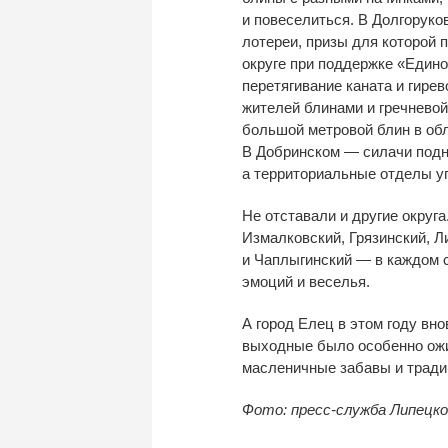
и
повеселиться. В
Долгоруко
лотереи, призы для которой 
округе при поддержке
«
Едино
перетягивание каната и
гирев
жителей блинами и
гречневой
большой метровой блин в
об
В
Добринском
—
силачи подн
а
территориальные отделы уг
Не
отставали и
другие округа
Измалковский, Грязинский, Л
и
Чаплыгинский
—
в
каждом 
эмоций и
веселья.
А город Елец в
этом году вно
выходные было особенно ож
масленичные забавы и
тради
Фото: пресс-служба Липецк