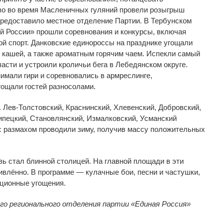
во во
время Масленичных гуляний провели розыгрыш
предоставило местное отделение Партии. В
Тербунском
й России
»
прошли соревнования и
конкурсы, включая
ой спорт. Данковские единороссы на
празднике угощали
 кашей, а
также ароматным горячим чаем. Испекли самый
ласти и
устроили кроличьи бега в
Лебедянском округе.
имали гири и
соревновались в
армреслинге,
ощали гостей разносолами.
.
Лев-Толстовский
, Краснинский, Хлевенский, Добровский,
ипецкий, Становлянский, Измалковский, Усманский
с
размахом проводили зиму, получив массу положительных
вь стал блинной столицей. На
главной площади в
эти
ивлённо. В
программе
—
кулачные бои, песни и
частушки,
ционные угощения.
ого регионального отделения партии
«
Единая Россия
»