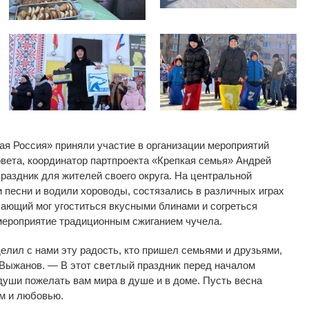
ая Россия
»
приняли участие в
организации мероприятий
совета, координатор партпроекта
«
Крепкая семья
»
Андрей
аздник для жителей своего округа. На
центральной
и песни и
водили хороводы, состязались в
различных играх
ающий мог угоститься вкусными блинами и
согреться
мероприятие традиционным сжиганием чучела.
делил с
нами эту радость, кто пришел семьями и
друзьями,
 Выжанов.
—
В
этот светлый праздник перед началом
души пожелать вам мира в
душе и
в
доме. Пусть весна
м и
любовью.