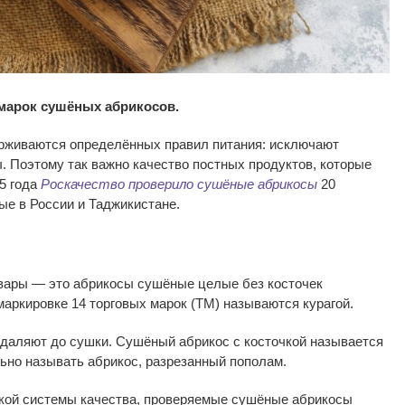
марок сушёных абрикосов.
ерживаются определённых правил питания: исключают
. Поэтому так важно качество постных продуктов, которые
5 года
Роскачество проверило сушёные абрикосы
20
ые в
России и
Таджикистане.
вары
—
это абрикосы сушёные целые без косточек
маркировке 14 торговых марок (ТМ) называются курагой.
удаляют до
сушки. Сушёный абрикос с
косточкой называется
льно называть абрикос, разрезанный пополам.
кой системы качества, проверяемые сушёные абрикосы