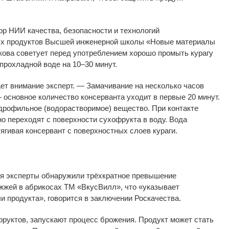
ор НИИ качества, безопасности и
технологий
х продуктов Высшей инженерной школы
«
Новые материалы
ова советует перед употреблением хорошо промыть курагу
прохладной воде на
10
–
30
минут.
т внимание эксперт.
—
Замачивание на
несколько часов
—
основное количество консерванта уходит в
первые 20
минут.
дрофильное (водорастворимое) вещество. При контакте
о переходят с
поверхности сухофрукта в
воду. Вода
тягивая консервант с
поверхностных слоев кураги.
я эксперты обнаружили трёхкратное превышение
жжей в
абрикосах ТМ
«
ВкусВилл
»
, что
«
указывает
чи продукта
»
, говорится в
заключении Роскачества.
руктов, запускают процесс брожения. Продукт может стать