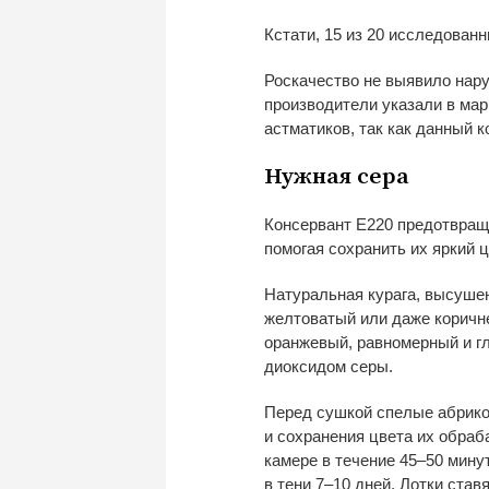
Кстати, 15 из
20 исследованн
Роскачество не
выявило нару
производители указали в
мар
астматиков, так как данный 
Нужная сера
Консервант Е220 предотвращ
помогая сохранить их
яркий ц
Натуральная курага, высуше
желтоватый или даже коричн
оранжевый
, равномерный и
г
диоксидом серы.
Перед сушкой спелые абрико
и
сохранения цвета их
обраба
камере в
течение 45
–
50
мину
в
тени 7
–
10 дней. Лотки став