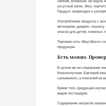
липким, влажным, на
ощупь 
уксусный запах. Вкус портит
Продукт непригоден к
употре
Употребление продукта с
акт
метеоризм, диарею, тошноту
опасно для детей, пожилых 
Торговая сеть
«
ВкусВилл
»
со
продукции.
Есть можно. Прове
В
целом
же исследование пок
благополучная. Бактерий киш
сальмонелл, и
плесеней не
в
Кроме того, продукция изуча
видов пестицидов.
Содержание нитратов оказал