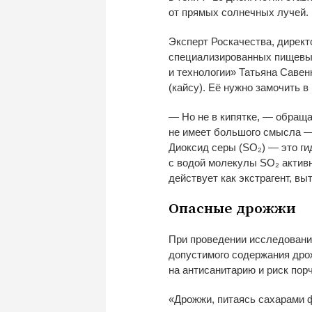
от
прямых солнечных лучей.
Эксперт Роскачества, директ
специализированных пищевы
и
технологии
»
Татьяна Савенк
(кайсу). Её нужно замочить в
—
Но
не
в
кипятке,
—
обращае
не
имеет большого смысла
Диоксид серы (SO
₂
)
—
это ги
с
водой молекулы SO
₂
активн
действует как экстрагент, вы
Опасные дрожжи
При проведении исследовани
допустимого содержания дро
на
антисанитарию и
риск пор
«
Дрожжи, питаясь сахарами ф