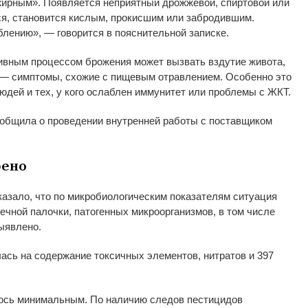
жирным
»
. Появляется неприятный дрожжевой, спиртовой или
ся, становится кислым, прокисшим или забродившим.
блению
»
,
—
говорится в
пояснительной записке.
ивным процессом брожения может вызвать вздутие живота,
—
симптомы, схожие с
пищевым отравлением. Особенно это
людей и
тех, у
кого ослаблен иммунитет или проблемы с
ЖКТ.
общила о
проведении внутренней работы с
поставщиком
рено
азало, что по
микробиологическим показателям ситуация
ечной палочки, патогенных микроорганизмов, в
том числе
ыявлено.
лась на
содержание токсичных элементов, нитратов и
397
ось минимальным. По
наличию следов пестицидов