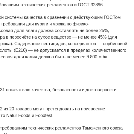
бованиям технических регламентов и
ГОСТ 32896.
ой системы качества в
сравнении с
действующим ГОСТом
 требования для кураги и
урюка по
физико-
совая доля влаги должна составлять не
более 25%,
ра в
пересчёте на
сухое вещество
—
не
менее 45% (для
урюка). Содержание пестицидов, консервантов
—
сорбиновой
ислоты (E210)
—
не
допускается в
пределах количественного
ссовая доля калия должна быть не
менее 9
800
мг/кг
31 показателю качества, безопасности и
достоверности
2 из
20 товаров могут претендовать на
присвоение
это Natur Foods и
Foodfest.
 требованиям технических регламентов Таможенного союза