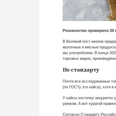
Роскачество проверило 20
В
Великий пост многие прид
молочные и
мясные продукты
мы
употребляем. В
конце 202
торговых марок, произведённ
По
стандарту
Почти все исследованные то
(по
ГОСТу это кайса), хотя в
У
кайсы косточку аккуратно 
урюком. А
вот курагой прави
Согласно Стандарту Российс