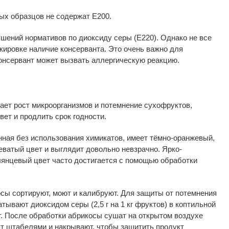
ых образцов не
содержат Е200.
шений нормативов по
диоксиду серы (Е220). Однако не
все
кировке наличие консерванта. Это очень важно для
консервант может вызвать аллергическую реакцию.
ает рост микроорганизмов и
потемнение сухофруктов,
вет и
продлить срок годности.
нная без использования химикатов, имеет
тёмно-оранжевый
,
еватый цвет и
выглядит довольно невзрачно.
Ярко-
лянцевый цвет часто достигается с
помощью обработки
сы сортируют, моют и
калибруют. Для защиты от
потемнения
тывают диоксидом серы (2,5 г
на
1 кг
фруктов) в
коптильной
т. После обработки абрикосы сушат на
открытом воздухе
ят штабелями и
накрывают, чтобы защитить продукт