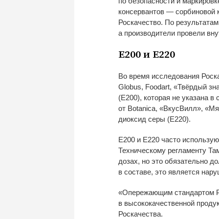
по
безопасности и
маркировк
консервантов
—
сорбиновой к
Роскачество. По
результатам
а
производители провели вну
Е200 и
Е220
Во
время исследования Роск
Globus, Foodart,
«
Твёрдый зн
(Е200), которая не
указана в
от
Botanica,
«
ВкусВилл
»
,
«
Мя
диоксид серы (Е220).
Е200 и
Е220 часто использую
Техническому регламенту Там
дозах, но
это обязательно до
в
составе, это является нар
«
Опережающим стандартом Ро
в
высококачественной проду
Роскачества.