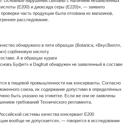
е. Основные нарушения связаны с
наличием незаявленных
ислоты (Е200) и
диоксида серы (Е220)
»
,
—
заявило
 проверки часть продукции была отозвана из
магазинов,
треннее расследование.
ачество обнаружило в
пяти образцах (Botanica,
«
ВкусВилл
»
,
ак
»
) сорбиновую кислоту
составе. А
в
образцах кураги
сновъ Буфет
»
и
Dagfruit обнаружен не
заявленный в
составе
тся в
пищевой промышленности как консерванты. Согласно
оженного союза, их
содержание допустимо в
определённых
лжно быть указано на
этикетке. Если
же они не
заявлены
ушением требований Технического регламента.
ссийской системы качества консервант Е200
кции вообще не
допускается
»
,
—
говорится в
исследовании