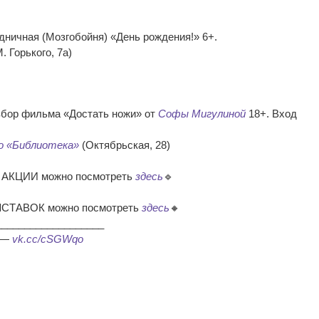
дничная (Мозгобойня) «День рождения!» 6+.
. Горького, 7а)
збор фильма «Достать ножи» от
Софы Мигулиной
18+. Вход
о «Библиотека»
(Октябрьская, 28)
 АКЦИИ можно посмотреть
здесь
🔹
ВЫСТАВОК можно посмотреть
здесь
🔸
___________________
ь —
vk.cc/cSGWqo