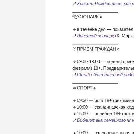
📍
Христо-Рождественский к
___________________
🐅ЗООПАРК🔸
🔸в течение дня — показател
📍
Липецкий зоопарк
(К. Маркс
___________________
👔ПРИЁМ ГРАЖДАН🔹
🔹09:00-18:00 — неделя прие
февраля) 18+. Предварительн
📍
Штаб общественной подд
___________________
👟СПОРТ🔸
🔸09:30 — йога 18+ (рекоменд
🔸10:00 — скандинавская ход
🔸15:00 — ролибол 18+ (реко
📍
Библиотека семейного чт
🔸10:00 — оздоровительная г