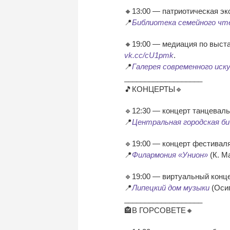
🔸13:00 — патриотическая э
📍
Библиотека семейного чт
🔸19:00 — медиация по выста
vk.cc/cU1pmk
.
📍
Галерея современного иск
___________________
🎵КОНЦЕРТЫ🔹
🔹12:30 — концерт танцеваль
📍
Центральная городская би
🔹19:00 — концерт фестиваля 
📍
Филармония «Унион»
(К. Ма
🔹19:00 — виртуальный конце
📍
Липецкий дом музыки
(Осип
___________________
🏤В ГОРСОВЕТЕ🔸