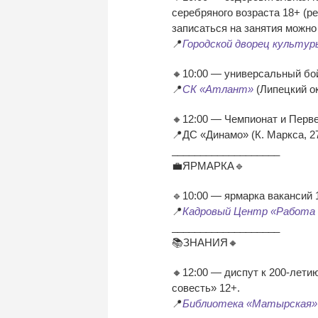
серебряного возраста 18+ (р
записаться на занятия можно 
📍
Городской дворец культур
🔸10:00 — универсальный бо
📍
СК «Атлант»
(Липецкий ок
🔸12:00 — Чемпионат и Перве
📍ДС «Динамо» (К. Маркса, 2
___________________
💼ЯРМАРКА🔹
🔹10:00 — ярмарка вакансий 
📍
Кадровый Центр «Работа 
___________________
📚ЗНАНИЯ🔸
🔸12:00 — диспут к 200-лет
совесть» 12+.
📍
Библиотека «Матырская»