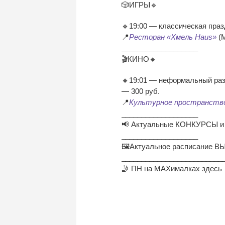
🎲ИГРЫ🔹
🔹19:00 — классическая праз
📍
Ресторан «Хмель Haus»
(М
___________________
🎬КИНО🔸
🔸19:01 — неформальный ра
— 300 руб.
📍
Культурное пространств
___________________
📢 Актуальные КОНКУРСЫ и
___________________
🖼Актуальное расписание 
_________________________
🤳 ПН на MAXималках здес