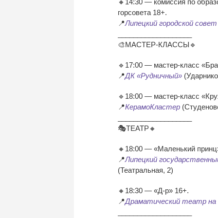
🔸14:30 — комиссия по образ
горсовета 18+.
📍
Липецкий городской сове
___________________
🎨МАСТЕР-КЛАССЫ🔹
🔹17:00 — мастер-класс «Бр
📍
ДК «Рудничный»
(Ударников
🔹18:00 — мастер-класс «Кру
📍
КерамоКластер
(Студеновс
___________________
🎭ТЕАТР🔸
🔸18:00 — «Маленький принц
📍
Липецкий государственный
(Театральная, 2)
🔸18:30 — «Д-р» 16+.
📍
Драматический театр на
___________________