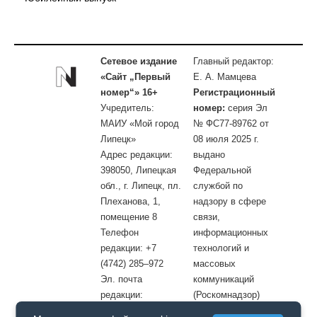
Сетевое издание
Главный редактор:
«Сайт „Первый
Е. А. Мамцева
номер“» 16+
Регистрационный
Учредитель:
номер:
серия Эл
МАИУ «Мой город
№ ФС77-89762 от
Липецк»
08 июля 2025 г.
Адрес редакции:
выдано
398050, Липецкая
Федеральной
обл., г. Липецк, пл.
службой по
Плеханова, 1,
надзору в сфере
помещение 8
связи,
Телефон
информационных
редакции: +7
технологий и
(4742) 285–972
массовых
Эл. почта
коммуникаций
редакции:
(Роскомнадзор)
site@openlipetsk.ru