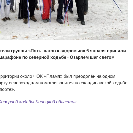
тели группы «Пять шагов к здоровью» 6 января приняли
марафоне по северной ходьбе «Озаряем шаг светом
ерритории около ФОК «Пламя» был преодолён на одном
арту североходцам помогли занятия по скандинавской ходьбе
порте».
еверной ходьбы Липецкой области»