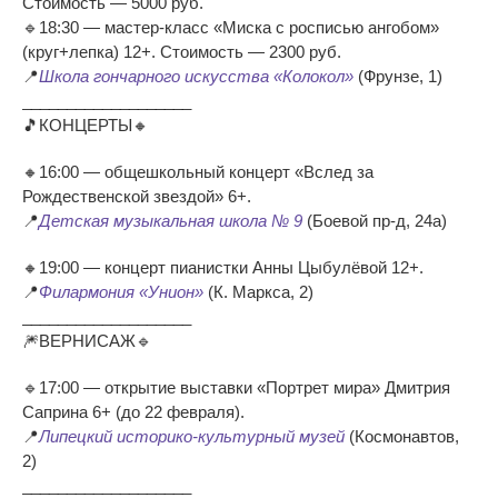
Стоимость — 5000 руб.
🔹18:30 — мастер-класс «Миска с росписью ангобом»
(круг+лепка) 12+. Стоимость — 2300 руб.
📍
Школа гончарного искусства «Колокол»
(Фрунзе, 1)
___________________
🎵КОНЦЕРТЫ🔸
🔸16:00 — общешкольный концерт «Вслед за
Рождественской звездой» 6+.
📍
Детская музыкальная школа № 9
(Боевой пр-д, 24а)
🔸19:00 — концерт пианистки Анны Цыбулёвой 12+.
📍
Филармония «Унион»
(К. Маркса, 2)
___________________
🎆ВЕРНИСАЖ🔹
🔹17:00 — открытие выставки «Портрет мира» Дмитрия
Саприна 6+ (до 22 февраля).
📍
Липецкий историко-культурный музей
(Космонавтов,
2)
___________________