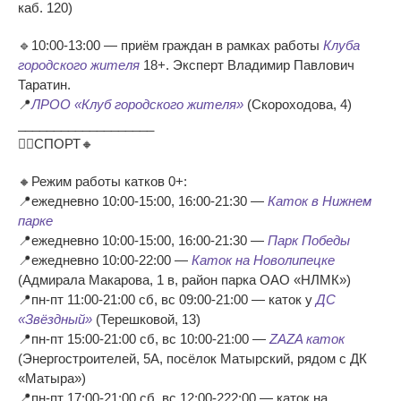
каб. 120)
🔹10:00-13:00 — приём граждан в рамках работы
Клуба
городского жителя
18+. Эксперт Владимир Павлович
Таратин.
📍
ЛРОО «Клуб городского жителя»
(Скороходова, 4)
___________________
🧘‍♀СПОРТ🔸
🔸Режим работы катков 0+:
📍ежедневно 10:00-15:00, 16:00-21:30 —
Каток в Нижнем
парке
📍ежедневно 10:00-15:00, 16:00-21:30 —
Парк Победы
📍ежедневно 10:00-22:00 —
Каток на Новолипецке
(Адмирала Макарова, 1 в, район парка ОАО «НЛМК»)
📍пн-пт 11:00-21:00 сб, вс 09:00-21:00 — каток у
ДС
«Звёздный»
(Терешковой, 13)
📍пн-пт 15:00-21:00 сб, вс 10:00-21:00 —
ZAZA каток
(Энергостроителей, 5А, посёлок Матырский, рядом с ДК
«Матыра»)
📍пн-пт 17:00-21:00 сб, вс 12:00-222:00 — каток на