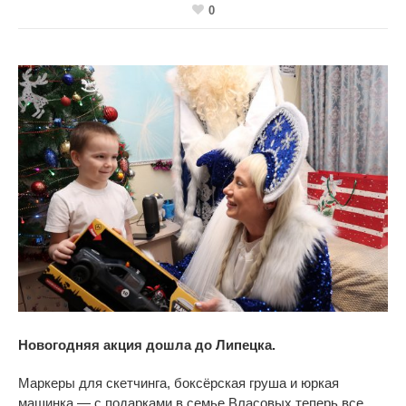
0
Новогодняя акция дошла до
Липецка.
Маркеры для скетчинга, боксёрская груша и
юркая
машинка
—
с
подарками в
семье Власовых теперь все.