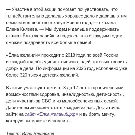
—
Участие в
этой акции помогает почувствовать, что
ты
действительно делаешь хорошее дело и
даришь этим
семьям волшебство в
канун Нового года,
—
сказала
Елена Князева.
—
Мы
будем и
дальше поддерживать
акцию
«
Ёлка желаний
»
, и
надеюсь, что с
каждым годом
сможем поздравлять всё больше семей!
«
Ёлка желаний
»
проходит с
2018 года по
всей России
и
каждый год объединяет тысячи людей, готовых творить
добрые дела. По
информации на
2025 год, исполнено уже
более 320 тысяч детских желаний.
В
акции участвуют дети от
3 до
17 лет с
ограниченными
возможностями здоровья, инвалидностью,
дети-сироты
,
дети участников СВО и
из
малообеспеченных семей.
Дарителем
же может стать каждый из
нас. Достаточно
зайти на
сайт
«
Ёлка желаний.рф
»
и
выбрать мечту,
которую вы
можете исполнить.
Текст: Влад Вешняков