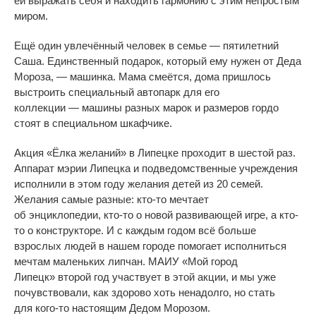
ей
выражать себя и
находить гармонию с
этим непростым
миром.
Ещё один увлечённый человек в
семье
—
пятилетний
Саша. Единственный подарок, который ему нужен от
Деда
Мороза,
—
машинка. Мама смеётся, дома пришлось
выстроить специальный автопарк для его
коллекции
—
машины разных марок и
размеров гордо
стоят в
специальном шкафчике.
Акция
«
Ёлка желаний
»
в
Липецке проходит в
шестой раз.
Аппарат мэрии Липецка и
подведомственные учреждения
исполнили в
этом году желания детей из
20 семей.
Желания самые разные:
кто-то
мечтает
об
энциклопедии,
кто-то
о
новой развивающей игре, а
кто-
то
о
конструкторе. И
с
каждым годом всё больше
взрослых людей в
нашем городе помогает исполниться
мечтам маленьких липчан. МАИУ
«
Мой город
Липецк
»
второй год участвует в
этой акции, и
мы
уже
почувствовали, как здорово хоть ненадолго, но
стать
для
кого-то
настоящим Дедом Морозом.