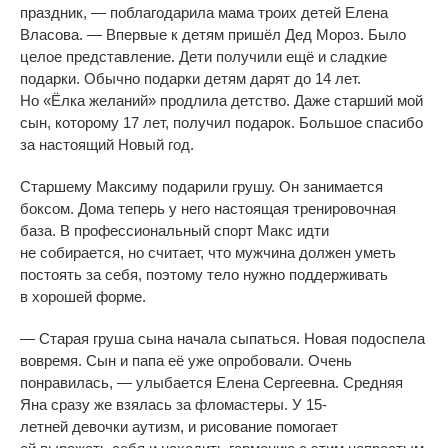
праздник,
—
поблагодарила мама троих детей Елена
Власова.
—
Впервые к
детям пришёл Дед Мороз. Было
целое представление. Дети получили ещё и
сладкие
подарки. Обычно подарки детям дарят до
14 лет.
Но
«
Ёлка желаний
»
продлила детство. Даже старший мой
сын, которому 17 лет, получил подарок. Большое спасибо
за
настоящий Новый год.
Старшему Максиму подарили грушу. Он
занимается
боксом. Дома теперь у
него настоящая тренировочная
база. В
профессиональный спорт Макс идти
не
собирается, но
считает, что мужчина должен уметь
постоять за
себя, поэтому тело нужно поддерживать
в
хорошей форме.
—
Старая груша сына начала сыпаться. Новая подоспела
вовремя. Сын и
папа её уже опробовали. Очень
понравилась,
—
улыбается Елена Сергеевна. Средняя
Яна сразу
же взялась за
фломастеры. У
15-
летней
девочки аутизм, и
рисование помогает