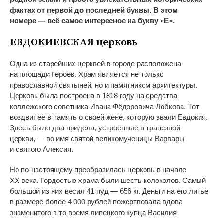
фактах от
первой до
последней буквы. В
этом
номере
—
всё самое интересное на
букву
«
Е
»
.
ЕВДОКИЕВСКАЯ церковь
Одна из
старейших церквей в
городе расположена
на
площади Героев. Храм является не
только
православной святыней, но
и
памятником архитектуры.
Церковь была построена в
1818 году на
средства
коллежского советника Ивана Фёдоровича Лобкова. Тот
воздвиг её в
память о
своей жене, которую звали Евдокия.
Здесь было два придела, устроенные в
трапезной
церкви,
—
во
имя святой великомученицы Варвары
и
святого Алексия.
Но
по-настоящему
преобразилась церковь в
начале
XX
века. Гордостью храма были шесть колоколов. Самый
большой из
них весил 41 пуд
—
656 кг.
Деньги на
его литьё
в
размере более 4
000
рублей пожертвовала вдова
знаменитого в
то
время липецкого купца Василия