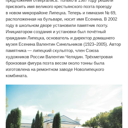
предложения отвергались. Только в
1987 году решили
присвоить имя великого крестьянского поэта проезду
в
новом микрорайоне Липецка. Теперь и
гимназия
№
69,
расположенная на
бульваре, носит имя Есенина. В
2002
году в
школьном дворе установили памятник поэту.
Инициатором создания и
установки был почётный
гражданин Липецка, основатель и
директор домашнего
музея Есенина Валентин Синельников (1923
–
2005). Автор
памятника
—
липецкий скульптор, член Союза
художников России Валентин Челядин. Трёхметровая
бронзовая фигура поэта весом около тонны была
изготовлена на
ремонтном заводе Новолипецкого
комбината.