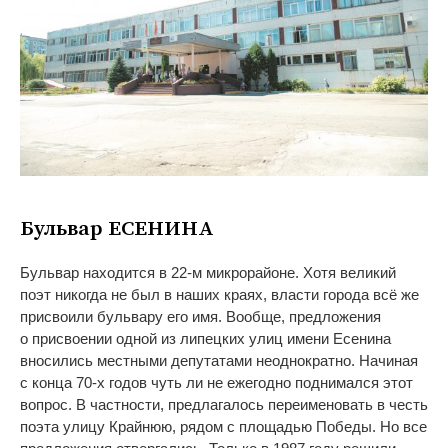
Бульвар ЕСЕНИНА
Бульвар находится в
22-м
микрорайоне. Хотя великий
поэт никогда не
был в
наших краях, власти города всё
же
присвоили бульвару его имя. Вообще, предложения
о
присвоении одной из
липецких улиц имени Есенина
вносились местными депутатами неоднократно. Начиная
с
конца
70-х
годов чуть
ли не
ежегодно поднимался этот
вопрос. В
частности, предлагалось переименовать в
честь
поэта улицу Крайнюю, рядом с
площадью Победы. Но
все