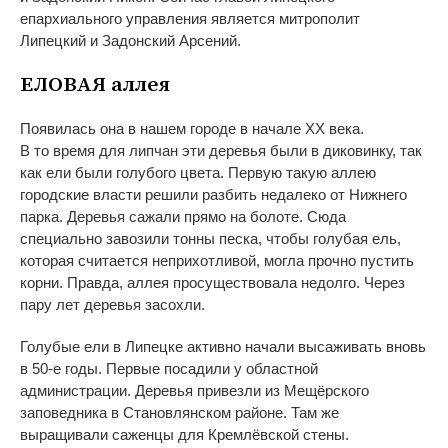
епархиального управления является митрополит
Липецкий и
Задонский Арсений.
ЕЛОВАЯ аллея
Появилась она в
нашем городе в
начале XX
века.
В
то
время для липчан эти деревья были в
диковинку, так
как ели были голубого цвета. Первую такую аллею
городские власти решили разбить недалеко от
Нижнего
парка. Деревья сажали прямо на
болоте. Сюда
специально завозили тонны песка, чтобы голубая ель,
которая считается неприхотливой, могла прочно пустить
корни. Правда, аллея просуществовала недолго. Через
пару лет деревья засохли.
Голубые ели в
Липецке активно начали высаживать вновь
в
50-е
годы. Первые посадили у
областной
администрации. Деревья привезли из
Мещёрского
заповедника в
Становлянском районе. Там
же
выращивали саженцы для Кремлёвской стены.