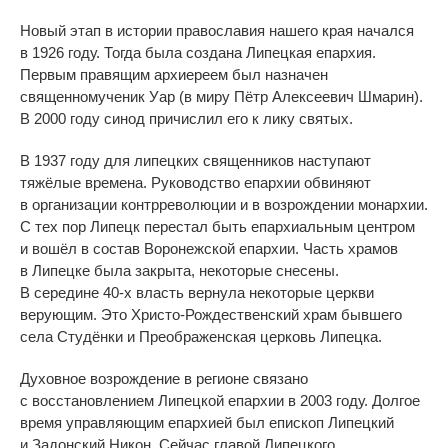
Новый этап в
истории православия нашего края начался
в
1926 году. Тогда была создана Липецкая епархия.
Первым правящим архиереем был назначен
священномученик Уар (в
миру Пётр Алексеевич Шмарин).
В
2000 году синод причислил его к
лику святых.
В
1937 году для липецких священников наступают
тяжёлые времена. Руководство епархии обвиняют
в
организации контрреволюции и
в
возрождении монархии.
С
тех пор Липецк перестал быть епархиальным центром
и
вошёл в
состав Воронежской епархии. Часть храмов
в
Липецке была закрыта, некоторые снесены.
В
середине
40-х
власть вернула некоторые церкви
верующим. Это
Христо-Рождественский
храм бывшего
села Студёнки и
Преображенская церковь Липецка.
Духовное возрождение в
регионе связано
с
восстановлением Липецкой епархии в
2003 году. Долгое
время управляющим епархией был епископ Липецкий
и
Задонский Никон. Сейчас главой Липецкого