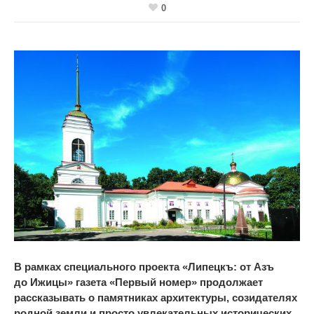
0
В
рамках специального проекта
«
Липецкъ: от
Азъ
до
Ижицы
»
газета
«
Первый номер
»
продолжает
рассказывать о
памятниках архитектуры, созидателях
родной земли и
просто увлекательных исторических