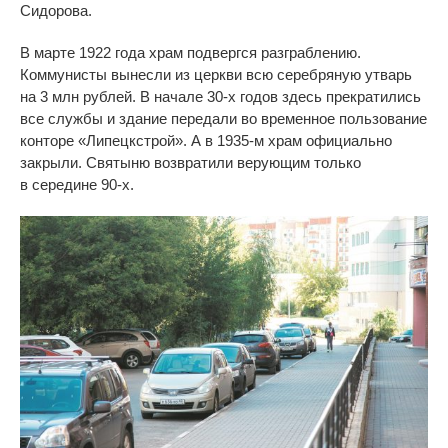
Сидорова.
В
марте 1922 года храм подвергся разграблению.
Коммунисты вынесли из
церкви всю серебряную утварь
на
3
млн
рублей. В
начале
30-х
годов здесь прекратились
все службы и
здание передали во
временное пользование
конторе
«
Липецкстрой
»
. А
в
1935-м
храм официально
закрыли. Святыню возвратили верующим только
в
середине
90-х
.