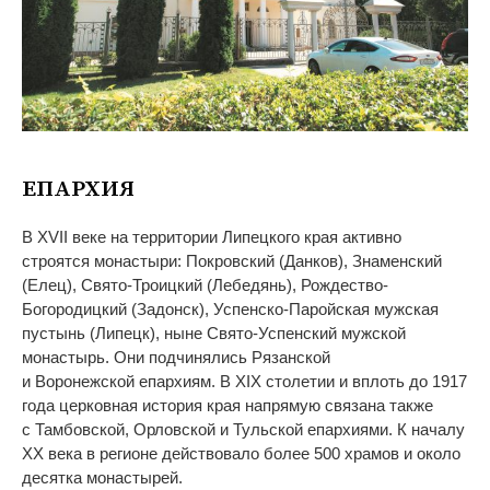
ЕПАРХИЯ
В
XVII веке на
территории Липецкого края активно
строятся монастыри: Покровский (Данков), Знаменский
(Елец),
Свято-Троицкий
(Лебедянь),
Рождество-
Богородицкий
(Задонск),
Успенско-Паройская
мужская
пустынь (Липецк), ныне
Свято-Успенский
мужской
монастырь. Они подчинялись Рязанской
и
Воронежской епархиям. В
XIX столетии и
вплоть до
1917
года церковная история края напрямую связана также
с
Тамбовской, Орловской и
Тульской епархиями. К
началу
XX
века в
регионе действовало более 500 храмов и
около
десятка монастырей.