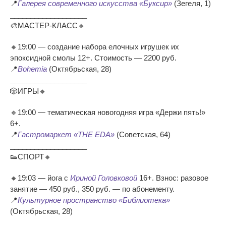
📍
Галерея современного искусства «Буксир»
(Зегеля, 1)
___________________
🎨МАСТЕР-КЛАСС🔸
🔸19:00 — создание набора елочных игрушек их
эпоксидной смолы 12+. Стоимость — 2200 руб.
📍
Bohemia
(Октябрьская, 28)
___________________
🎲ИГРЫ🔹
🔹19:00 — тематическая новогодняя игра «Держи пять!»
6+.
📍
Гастромаркет «THE EDA»
(Советская, 64)
___________________
👟СПОРТ🔸
🔸19:03 — йога с
Ириной Головковой
16+. Взнос: разовое
занятие — 450 руб., 350 руб. — по абонементу.
📍
Культурное пространство «Библиотека»
(Октябрьская, 28)
___________________