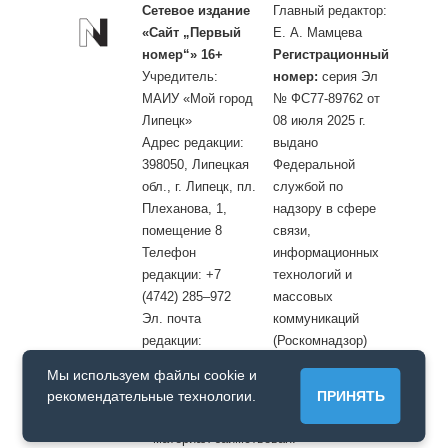
Сетевое издание
Главный редактор:
«Сайт „Первый
Е. А. Мамцева
номер“» 16+
Регистрационный
Учредитель:
номер:
серия Эл
МАИУ «Мой город
№ ФС77-89762 от
Липецк»
08 июля 2025 г.
Адрес редакции:
выдано
398050, Липецкая
Федеральной
обл., г. Липецк, пл.
службой по
Плеханова, 1,
надзору в сфере
помещение 8
связи,
Телефон
информационных
редакции: +7
технологий и
(4742) 285–972
массовых
Эл. почта
коммуникаций
редакции:
(Роскомнадзор)
site@openlipetsk.ru
Мы используем файлы cookie и
Первый номер © / Допускается цитирование материалов с
рекомендательные технологии.
ПРИНЯТЬ
обязательной прямой гиперссылкой на страницу, с которой
материал заимствован.