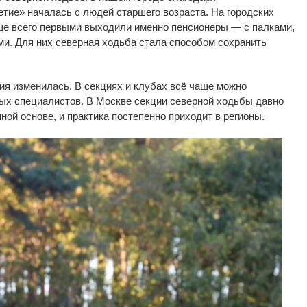
етие
»
началась с
людей старшего возраста. На
городских
е всего первыми выходили именно пенсионеры
—
с
палками,
и. Для них северная ходьба стала способом сохранить
ия изменилась. В
секциях и
клубах всё чаще можно
ых специалистов. В
Москве секции северной ходьбы давно
ной основе, и
практика постепенно приходит в
регионы.