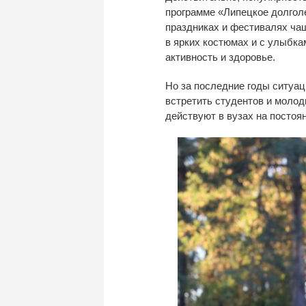
программе
«
Липецкое долгол
праздниках и
фестивалях чащ
в
ярких костюмах и
с
улыбкам
активность и
здоровье.
Но
за
последние годы ситуац
встретить студентов и
молод
действуют в
вузах на
постоян