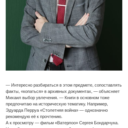
—
Интересно разбираться в
этом предмете, сопоставлять
факты,
«
копаться
»
в
архивных документах,
—
объясняет
Михаил выбор увлечения.
—
Книги в
основном тоже
предпочитаю на
историческую тематику. Например,
Эдуарда Перруа
«
Столетняя война
»
—
однозначно
рекомендую её к
прочтению.
А
к
просмотру
—
фильм
«
Ватерлоо
»
Сергея Бондарчука.