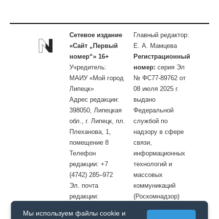
Сетевое издание
Главный редактор:
«Сайт „Первый
Е. А. Мамцева
номер“» 16+
Регистрационный
Учредитель:
номер:
серия Эл
МАИУ «Мой город
№ ФС77-89762 от
Липецк»
08 июля 2025 г.
Адрес редакции:
выдано
398050, Липецкая
Федеральной
обл., г. Липецк, пл.
службой по
Плеханова, 1,
надзору в сфере
помещение 8
связи,
Телефон
информационных
редакции: +7
технологий и
(4742) 285–972
массовых
Эл. почта
коммуникаций
редакции:
(Роскомнадзор)
site@openlipetsk.ru
Мы используем файлы cookie и