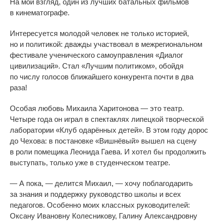
На
мой взгляд, один из
лучших батальных фильмов
в
кинематографе.
Интересуется молодой человек не
только историей,
но
и
политикой: дважды участвовал в
межрегиональном
фестивале ученического самоуправления
«
Диалог
цивилизаций
»
. Стал
«
Лучшим политиком
»
, обойдя
по
числу голосов ближайшего конкурента почти в
два
раза!
Особая любовь Михаила Харитонова
—
это театр.
Четыре года он
играл в
спектаклях липецкой творческой
лаборатории
«
Клуб одарённых детей
»
. В
этом году дорос
до
Чехова: в
постановке
«
Вишнёвый
»
вышел на
сцену
в
роли помещика Леонида Гаева. И
хотел
бы продолжить
выступать, только уже в
студенческом театре.
—
А
пока,
—
делится Михаил,
—
хочу поблагодарить
за
знания и
поддержку руководство школы и
всех
педагогов. Особенно моих классных руководителей:
Оксану Ивановну Колесникову, Галину Александровну