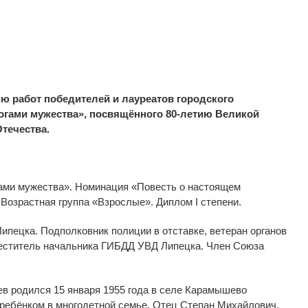
 работ победителей и лауреатов городского
огами мужества», посвящённого 80-летию Великой
течества.
ами мужества
»
. Номинация
«
Повесть о
настоящем
. Возрастная группа
«
Взрослые
»
. Диплом I
степени.
Липецка. Подполковник полиции в
отставке, ветеран органов
еститель начальника ГИБДД УВД Липецка. Член Союза
в родился 15 января 1955 года в
селе Карамышево
 ребёнком в
многодетной семье. Отец Степан Михайлович,