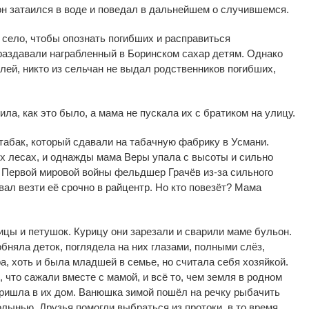
он
затаился в
воде и
поведал в
дальнейшем о
случившемся.
село, чтобы опознать погибших и
расправиться
раздавали награбленный в
Боринском сахар детям. Однако
лей, никто из
сельчан не
выдал родственников погибших,
ла, как это было, а
мама не
пускала их
с
братиком на
улицу.
табак, который сдавали на
табачную фабрику в
Усмани.
 лесах, и
однажды мама Веры упала с
высоты и
сильно
 Первой мировой войны фельдшер Грачёв
из-за
сильного
ал везти её срочно в
райцентр. Но
кто повезёт? Мама
ицы и
петушок. Курицу они зарезали и
сварили маме бульон.
обняла деток, поглядела на
них глазами, полными слёз,
а, хоть и
была младшей в
семье, но
считала себя хозяйкой.
, что сажали вместе с
мамой, и
всё то, чем земля в
родном
пришла в
их
дом. Ванюшка зимой пошёл на
речку рыбачить
олынью. Друзья помогли выбраться из
протоки, в
то
время