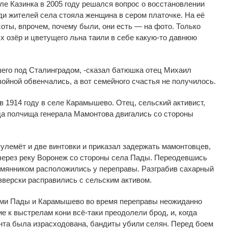
ле Казинка в
2005 году решался вопрос о
восстановлении
ди жителей села стояла женщина в
сером платочке. На
её
оты, впрочем, почему были, они есть
—
на
фото. Только
х озёр и
цветущего льна таили в
себе
какую-то
давнюю
шего под Сталинградом, -сказал батюшка отец Михаил
войной обвенчались, а
вот семейного счастья не
получилось.
в
1914 году в
селе Карамышево. Отец, сельский активист,
гда полчища генерала Мамонтова двигались со
стороны
пулемёт и
две винтовки и
приказал задержать мамонтовцев,
через реку Воронеж со
стороны села Пады. Переодевшись
мянником расположились у
переправы. Разграбив сахарный
зверски расправились с
сельским активом.
ми Пады и
Карамышево во
время переправы неожиданно
ие к
выстрелам кони
всё-таки
преодолели брод, и, когда
нта была израсходована, бандиты убили селян. Перед боем