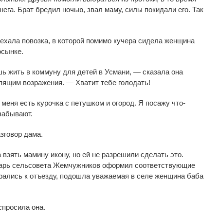
нега. Брат бредил ночью, звал маму, силы покидали его. Так
ехала повозка, в
которой помимо кучера сидела женщина
осынке.
ь жить в
коммуну для детей в
Усмани,
—
сказала она
пящим возражения.
—
Хватит тебе голодать!
меня есть курочка с
петушком и
огород. Я
посажу
что-
забывают.
зговор дама.
 взять мамину икону, но
ей
не
разрешили сделать это.
тарь сельсовета Жемчужников оформил соответствующие
рались к
отъезду, подошла уважаемая в
селе женщина баба
спросила она.