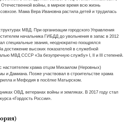
 Отечественной войны, в
мирное время всю жизнь
совхозе. Мама Вера Ивановна растила детей и
трудилась
структурах МВД. При организации городского Управления
естителем начальника ГИБДД до
увольнения в
запас в
2012
чал специальные звания, неоднократно поощрялся
За
достижение высоких показателей в
служебной
едалью МВД СССР
«
За
безупречную службу
»
I, II
и
III степеней.
с
настоятелем храма отцом Михаилом (Неровных)
мы и
Дамиана. Позже участвовал в
строительстве храма
рилла и
Мефодия в
посёлке Матырском.
дниках ОВД, ветеранах войны и
земляках. В
2017 году стал
нкурса
«
Гордость России
»
.
ория)