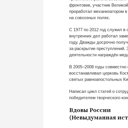
фронтовик, участник Великой
проработал механизатором в
на
совхозных полях.
С
1977 по
2012 год служил в
внутренних дел работал зам
году. Дважды досрочно полу
за
раскрытие преступлений. 
деятельности награждён м
В
2005
–
2008 годы совместно 
восстанавливал церковь Кос
святых равноапостольных Ки
Написал цикл статей о
сотру
победителем творческого ко
Вдовы России
(Невыдуманная ист