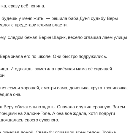
нка, сразу всё поняла.
, будешь у
меня жить,
—
решила баба Дуня судьбу Веры
иалог с
представителями власти.
ому, следом бежал Верин Шарик, весело оглашая лаем улицы
Вера знала его по
школе. Они быстро подружились.
вица. И
однажды заметила приёмная мама её сидящей
ой.
и
из
семьи хорошей, смотри сама, доченька, крута тропиночка,
едила она.
л Веру обязательно ждать. Сначала служил срочную. Затем
понцами на
Халхин-Голе
. А
она всё ждала, хотя подруги
дождалась своего суженого.
 приехал домой. Свадьбу справили всем селом. Тройка