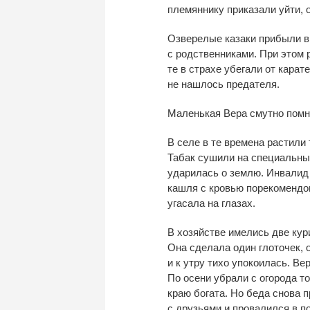
племяннику приказали уйти, 
Озверелые казаки прибыли в
с
родственниками. При этом 
те
в
страхе убегали от
карате
не
нашлось предателя.
Маленькая Вера смутно помни
В
селе в
те
времена растили 
Табак сушили на
специальных
ударилась о
землю. Инвалид
кашля с
кровью порекомендов
угасала на
глазах.
В
хозяйстве имелись две кур
Она сделала один глоточек, 
и
к
утру тихо упокоилась. Вер
По
осени убрали с
огорода то
краю богата. Но
беда снова 
с
друзьями и
провалился в
п