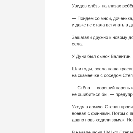
Увидев слёзы на
глазах ребё
—
Пойдём со
мной, доченька
и
даже не
стала вступать в
д
Зашагали
дружно к
новому д
села.
У
Дуни был сынок Валентин. 
Шли годы, росла наша краса
на
скамеечке с
соседом Стёп
—
Стёпа
—
хороший парень 
не
ошибиться
бы,
—
предупр
Уходя в
армию, Степан проси
воевал с
финнами. Потом с
я
давно повыходили замуж. Но
В
начале июня
1941-го
Степан