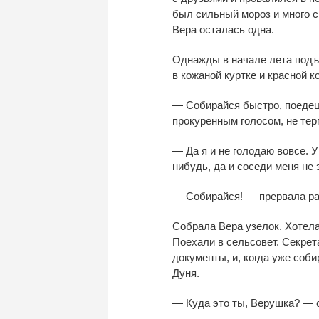
был сильный мороз и
много с
Вера осталась одна.
Однажды в
начале лета подъ
в
кожаной куртке и
красной к
—
Собирайся быстро, поедеш
прокуренным голосом, не
тер
—
Да
я
и
не
голодаю вовсе. У
нибудь
, да
и
соседи меня не
—
Собирайся!
—
прервала ра
Собрала Вера узелок. Хотела
Поехали в
сельсовет. Секре
документы, и, когда уже соби
Дуня.
—
Куда это ты, Верушка?
—