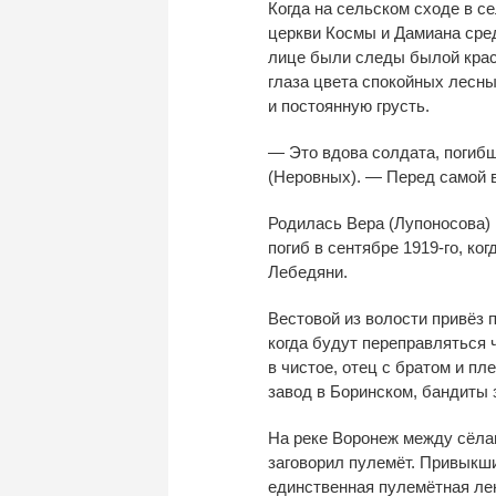
Когда на
сельском сходе в
се
церкви Космы и
Дамиана сре
лице были следы былой крас
глаза цвета спокойных лесны
и
постоянную грусть.
—
Это вдова солдата, погиб
(Неровных).
—
Перед самой 
Родилась Вера (Лупоносова) 
погиб в
сентябре
1919-го
, ко
Лебедяни.
Вестовой из
волости привёз 
когда будут переправляться 
в
чистое, отец с
братом и
пле
завод в
Боринском, бандиты 
На
реке Воронеж между сёла
заговорил пулемёт. Привыкш
единственная пулемётная ле