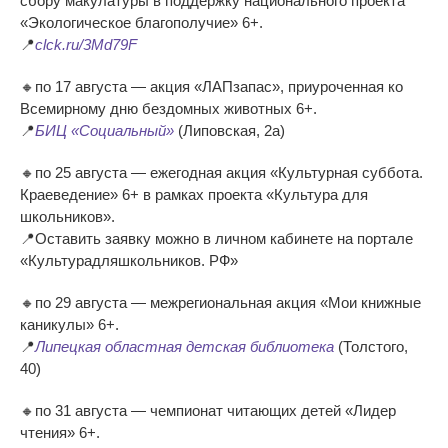
сбору макулатуры в поддержку национального проекта
«Экологическое благополучие» 6+.
📍
clck.ru/3Md79F
🔸по 17 августа — акция «ЛАПзапас», приуроченная ко
Всемирному дню бездомных животных 6+.
📍
БИЦ «Социальный»
(Липовская, 2а)
🔸по 25 августа — ежегодная акция «Культурная суббота.
Краеведение» 6+ в рамках проекта «Культура для
школьников».
📍Оставить заявку можно в личном кабинете на портале
«Культурадляшкольников. РФ»
🔸по 29 августа — межрегиональная акция «Мои книжные
каникулы» 6+.
📍
Липецкая областная детская библиотека
(Толстого,
40)
🔸по 31 августа — чемпионат читающих детей «Лидер
чтения» 6+.