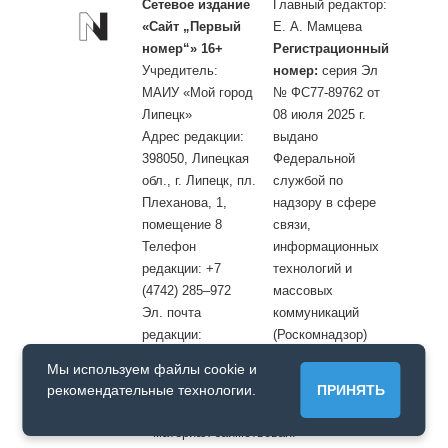
Сетевое издание
Главный редактор:
«Сайт „Первый
Е. А. Мамцева
номер“» 16+
Регистрационный
Учредитель:
номер:
серия Эл
МАИУ «Мой город
№ ФС77-89762 от
Липецк»
08 июля 2025 г.
Адрес редакции:
выдано
398050, Липецкая
Федеральной
обл., г. Липецк, пл.
службой по
Плеханова, 1,
надзору в сфере
помещение 8
связи,
Телефон
информационных
редакции: +7
технологий и
(4742) 285–972
массовых
Эл. почта
коммуникаций
редакции:
(Роскомнадзор)
site@openlipetsk.ru
Мы используем файлы cookie и
Первый номер © / Допускается цитирование материалов с
рекомендательные технологии.
ПРИНЯТЬ
обязательной прямой гиперссылкой на страницу, с которой
материал заимствован.