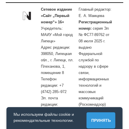
Сетевое издание
Главный редактор:
«Сайт „Первый
Е. А. Мамцева
номер“» 16+
Регистрационный
Учредитель:
номер:
серия Эл
МАИУ «Мой город
№ ФС77-89762 от
Липецк»
08 июля 2025 г.
Адрес редакции:
выдано
398050, Липецкая
Федеральной
обл., г. Липецк, пл.
службой по
Плеханова, 1,
надзору в сфере
помещение 8
связи,
Телефон
информационных
редакции: +7
технологий и
(4742) 285–972
массовых
Эл. почта
коммуникаций
редакции:
(Роскомнадзор)
site@openlipetsk.ru
Мы используем файлы cookie и
Первый номер © / Допускается цитирование материалов с
рекомендательные технологии.
ПРИНЯТЬ
обязательной прямой гиперссылкой на страницу, с которой