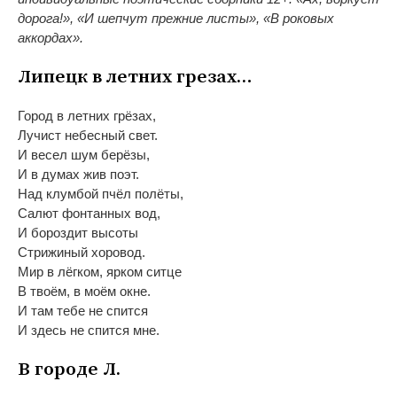
дорога!
»
,
«
И
шепчут прежние листы
»
,
«
В
роковых
аккордах
»
.
Липецк в
летних грезах
…
Город в
летних грёзах,
Лучист небесный свет.
И
весел шум берёзы,
И
в
думах жив поэт.
Над клумбой пчёл полёты,
Салют фонтанных вод,
И
бороздит высоты
Стрижиный хоровод.
Мир в
лёгком, ярком ситце
В
твоём, в
моём окне.
И
там тебе не
спится
И
здесь не
спится мне.
В
городе Л.