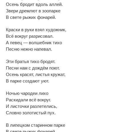
Осень бродит вдоль аллей.
Звери
дремлют в
зоопарке
В
свете рыжих фонарей.
Краски в
руки взял художник,
Всё вокруг разрисовал.
А
певец
—
волшебник тихо
Песню нежно напевал.
Эти братья тихо бродят.
Песни нам с
дождём поют.
Осень красят, листья кружат,
В
парке создают уют.
Ночью чародеи лихо
Раскидали всё вокруг.
И
листочки разлетелись,
Словно золотистый пух.
В
липецком старинном парке
В
свете рыжих фонарей,