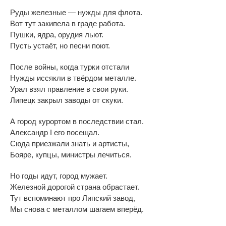
Руды железные
—
нужды для флота.
Вот тут закипела в
граде работа.
Пушки, ядра, орудия льют.
Пусть устаёт, но
песни поют.
После войны, когда турки отстали
Нужды иссякли в
твёрдом металле.
Урал взял правление в
свои руки.
Липецк закрыл заводы от
скуки.
А
город курортом в
последствии стал.
Александр I
его посещал.
Сюда приезжали знать и
артисты,
Бояре, купцы, министры лечиться.
Но
годы идут, город мужает.
Железной дорогой страна обрастает.
Тут вспоминают про Липский завод,
Мы
снова с
металлом шагаем вперёд.