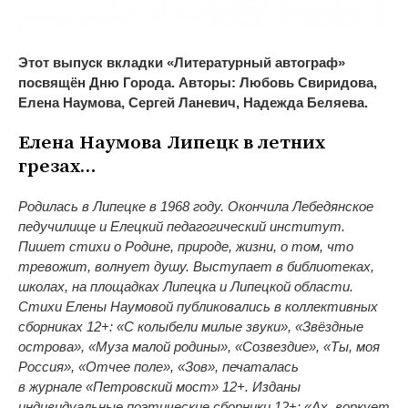
Этот выпуск вкладки «Литературный автограф»
посвящён Дню Города. Авторы: Любовь Свиридова,
Елена Наумова, Сергей Ланевич, Надежда Беляева.
Елена Наумова Липецк в
летних
грезах
…
Родилась в
Липецке в
1968 году. Окончила Лебедянское
педучилище и
Елецкий педагогический институт.
Пишет стихи о
Родине, природе, жизни, о
том, что
тревожит, волнует душу. Выступает в
библиотеках,
школах, на
площадках Липецка и
Липецкой области.
Стихи Елены Наумовой публиковались в
коллективных
сборниках 12+:
«
С
колыбели милые звуки
»
,
«
Звёздные
острова
»
,
«
Муза малой родины
»
,
«
Созвездие
»
,
«
Ты, моя
Россия
»
,
«
Отчее поле
»
,
«
Зов
»
, печаталась
в
журнале
«
Петровский мост
»
12+. Изданы
индивидуальные поэтические сборники 12+:
«
Ах, воркует