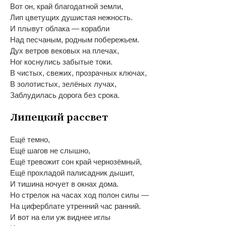
Вот он, край благодатной земли,
Лип цветущих душистая нежность.
И
плывут облака
—
корабли
Над песчаным, родным побережьем.
Дух ветров вековых на
плечах,
Ног коснулись забытые токи.
В
чистых, свежих, прозрачных ключах,
В
золотистых, зелёных лучах,
Заблудилась дорога без срока.
Липецкий рассвет
Ещё темно,
Ещё шагов не
слышно,
Ещё тревожит сон край чернозёмный,
Ещё прохладой палисадник дышит,
И
тишина ночует в
окнах дома.
Но
стрелок на
часах ход полон силы
—
На
циферблате утренний час ранний.
И
вот на
ели уж
виднее иглы