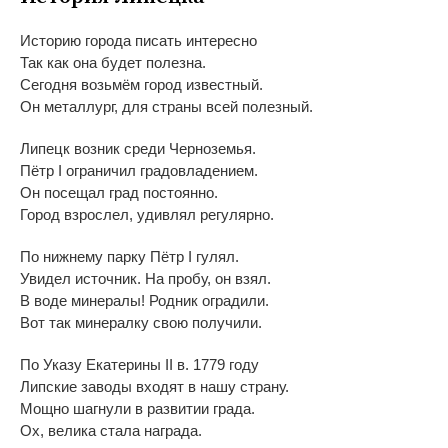
Историю города писать интересно
Так как она будет полезна.
Сегодня возьмём город известный.
Он
металлург, для страны всей полезный.
Липецк возник среди Черноземья.
Пётр I
ограничил градовладением.
Он
посещал град постоянно.
Город взрослел, удивлял регулярно.
По
нижнему парку Пётр I
гулял.
Увидел источник. На
пробу, он
взял.
В
воде минералы! Родник оградили.
Вот так минералку свою получили.
По
Указу Екатерины II
в.
1779 году
Липские заводы входят в
нашу страну.
Мощно шагнули в
развитии града.
Ох, велика стала награда.