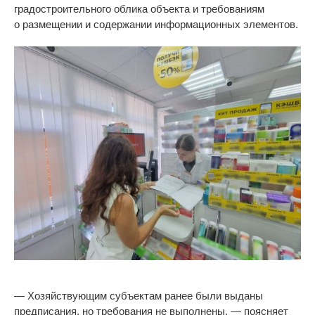
градостроительного
облика объекта и
требованиям
о
размещении и
содержании информационных элементов.
—
Хозяйствующим субъектам ранее были выданы
предписания, но требования не
выполнены,
—
поясняет