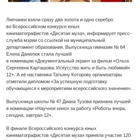
Липчанки взяли сразу два золота и
одно серебро
во
Всероссийском конкурсе юных
кинематографистов
«
Десятая муза
», информирует пресс-
служба мэрии со ссылкой на муниципальный
департамент образования
. Выпускница гимназии
№
64
Елена Данилюк стала лучшей
в
номинации
«
Документальный экран
»
за
фильм
«
Ольга
Сергеевна Карташова. Искусство жить и
быть любимой
»
12+
. А её наставника Татьяну Которову организаторы
отметили дипломом
«
За
успешную подготовку
обучающихся к
мероприятиям всероссийского значения
»
.
Выпускница школы
№
47 Диана Тузова признана лучшей
в
номинации
«
Научное кино
»
за
работу
«
Роботы вчера,
сегодня, завтра
» 12+
.
В
финале Всероссийского конкурса юных
кинематографистов
«
Десятая муза
»
приняли участие 120