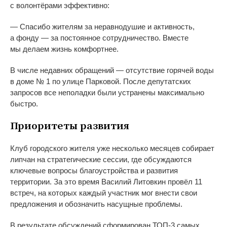
с
волонтёрами эффективно:
—
Спасибо жителям за
неравнодушие и
активность,
а
фонду
—
за
постоянное сотрудничество. Вместе
мы
делаем жизнь комфортнее.
В
числе недавних обращений
—
отсутствие горячей воды
в
доме
№
1 по
улице Парковой. После депутатских
запросов все неполадки были устранены максимально
быстро.
Приоритеты развития
Клуб городского жителя уже несколько месяцев собирает
липчан на
стратегические сессии, где обсуждаются
ключевые вопросы благоустройства и
развития
территории. За
это время Василий Литовкин провёл 11
встреч, на
которых каждый участник мог внести свои
предложения и
обозначить насущные проблемы.
В
результате обсуждений сформирован
ТОП-3
самых