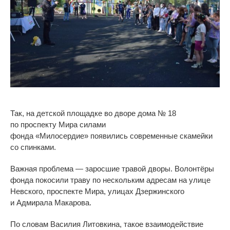
Так, на
детской площадке во
дворе дома
№
18
по
проспекту Мира силами
фонда
«
Милосердие
»
появились современные скамейки
со
спинками.
Важная проблема
—
заросшие травой дворы. Волонтёры
фонда покосили траву по
нескольким адресам на
улице
Невского, проспекте Мира, улицах Дзержинского
и
Адмирала Макарова.
По
словам Василия Литовкина, такое взаимодействие