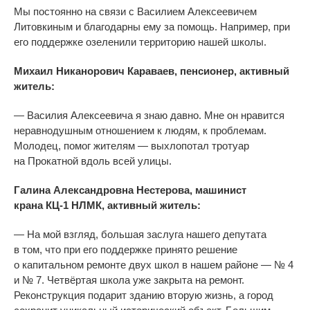
Мы
постоянно на
связи с
Василием Алексеевичем
Литовкиным и
благодарны ему за
помощь. Например, при
его поддержке озеленили территорию нашей школы.
Михаил Никанорович Караваев, пенсионер, активный
житель:
—
Василия Алексеевича я
знаю давно. Мне он
нравится
неравнодушным отношением к
людям, к
проблемам.
Молодец, помог жителям
—
выхлопотал тротуар
на
Прокатной вдоль всей улицы.
Галина Александровна Нестерова, машинист
крана
КЦ-1
НЛМК, активный житель:
—
На
мой взгляд, большая заслуга нашего депутата
в
том, что при его поддержке принято решение
о
капитальном ремонте двух школ в
нашем районе
—
№
4
и
№
7. Четвёртая школа уже закрыта на
ремонт.
Реконструкция подарит зданию вторую жизнь, а
город