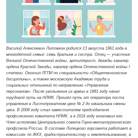
Василий Алексеевич Литовкин родился 13 августа 1961 года в
многодетной семье: семь братьев и сестра. Отец — участник
Великой Отечественной войны, артиллерист, дважды кавалер
ордена Красной Звезды, кавалер ордена Отечественной войны I
степени. Окончил ЛГПИ по специальности «Общетехнические
дисциплины», а также московскую Академию труда и
социальных отношений по направлению «Управление
персоналом». После увольнения из армии в 1981 году начал
трудовой путь на НЛМК. Прошёл путь от оператора поста
управления в Листопрокатном цехе № 2 до начальника смены
цеха. В 2008 году стал заместителем председателя
профсоюзного комитета НЛМК, а в 2016 году возглавил его.
Член исполкома Центрального совета Горно-металлургического
профсоюза России. В составе Липецкого горсовета работает в
комиссиях по ЖКХ, градостроительству и землепользованию, а