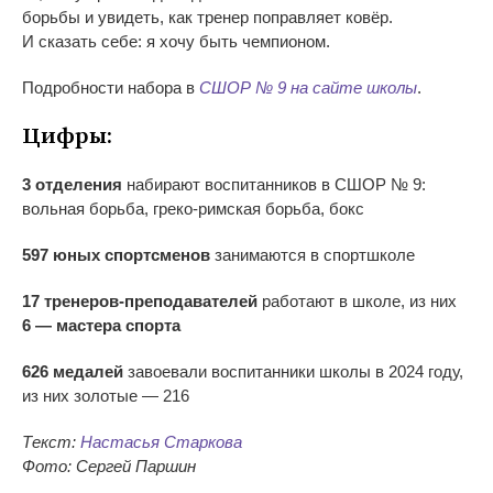
борьбы и
увидеть, как тренер поправляет ковёр.
И
сказать себе: я
хочу быть чемпионом.
Подробности набора в
СШОР
№
9 на
сайте школы
.
Цифры:
3 отделения
набирают воспитанников в
СШОР
№
9:
вольная борьба,
греко-римская
борьба, бокс
597 юных спортсменов
занимаются в
спортшколе
17
тренеров-преподавателей
работают в
школе, из
них
6
—
мастера спорта
626
медалей
завоевали воспитанники школы в
2024 году,
из
них золотые
—
216
Текст:
Настасья Старкова
Фото: Сергей Паршин