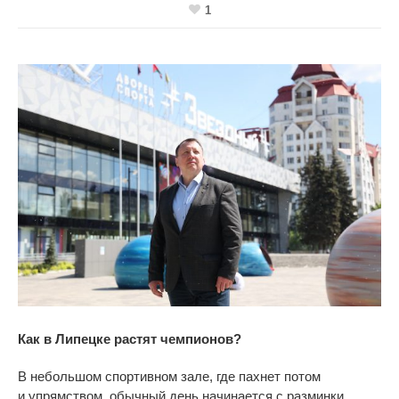
1
Как в
Липецке растят чемпионов?
В
небольшом спортивном зале, где пахнет потом
и
упрямством, обычный день начинается с
разминки