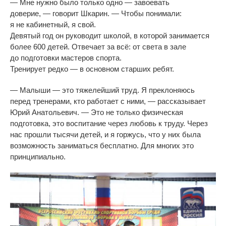
—
Мне нужно было только одно
—
завоевать
доверие,
—
говорит Шкарин.
—
Чтобы понимали:
я
не
кабинетный, я
свой.
Девятый год он
руководит школой, в
которой занимается
более 600 детей. Отвечает за
всё: от
света в
зале
до
подготовки мастеров спорта.
Тренирует редко
—
в
основном старших ребят.
—
Малыши
—
это тяжелейший труд. Я
преклоняюсь
перед тренерами, кто работает с
ними,
—
рассказывает
Юрий Анатольевич.
—
Это не
только физическая
подготовка, это воспитание через любовь к
труду. Через
нас прошли тысячи детей, и
я
горжусь, что у
них была
возможность заниматься бесплатно. Для многих это
принципиально.