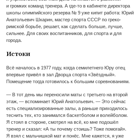
и
громких команд тренера. А
где-то
в
кабинете директора
школы олимпийского резерва
№
9 уже кипит работа: Юрий
Анатольевич Шкарин, мастер спорта СССР по
греко-
римской
борьбе, решает, как сделать больше, лучше,
сильнее. Для своих воспитанников, для спорта и
для
города.
Истоки
Всё началось в
1977 году, когда семилетнего Юру отец
впервые привёл в
зал Дворца спорта
«
Звёздный
»
.
Помещение тогда готовилось к
большим соревнованиям.
—
В
тот день мы
переносили маты с
третьего на
второй
этаж,
—
вспоминает Юрий Анатольевич.
—
Это сейчас
есть специализированные залы, а
раньше приходилось
теснить тех, кто занимался баскетболом и
волейболом.
Я
стоял в
стороне, смотрел на
всё, ко
мне подошёл
тренер и
сказал:
«
А
ты
почему стоишь? Тоже помогай
»
.
Я
взял с
мальчишкой мат и
понёс. Мне кажется, я
уже