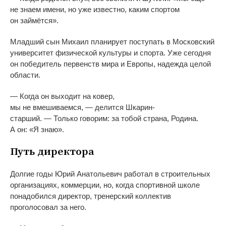
не
знаем имени, но
уже известно, каким спортом
он
займётся
»
.
Младший сын Михаил планирует поступать в
Московский
университет физической культуры и
спорта. Уже сегодня
он
победитель первенств мира и
Европы, надежда целой
области.
—
Когда он
выходит на
ковер,
мы
не
вмешиваемся,
—
делится
Шкарин-
старший
.
—
Только говорим: за
тобой страна, Родина.
А
он:
«
Я
знаю
»
.
Путь директора
Долгие годы Юрий Анатольевич работал в
строительных
организациях, коммерции, но, когда спортивной школе
понадобился директор, тренерский коллектив
проголосовал за
него.