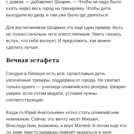
с
домом,
—
добавляет Шкарин.
—
Чтобы не
надо было
ехать через весь город на
тренировку. Чтобы дети
выходили во
двор, и
там уже было где двигаться.
Для воспитанников Шкарина это ещё один пример: быть
не
только сильным, но
и
ответственным. Уметь сказать
вслух, что тебя волнует. И
предложить, как можно
сделать лучше.
Вечная эстафета
Сегодня в
Липецке есть всё: талантливые дети,
увлечённые тренеры, поддержка от
города. Не
хватает
только одного
—
училища олимпийского резерва. Шкарин
уверен: если хотим медали, условия нужны
соответствующие.
Когда-то
Юрий Анатольевич хотел стать олимпийским
чемпионом. Сейчас эту мечту несёт Михаил.
Впоследствии, возможно, и
внук Матвей. А
потом ещё
кто-
то
, кому просто однажды повезёт оказаться в
зале