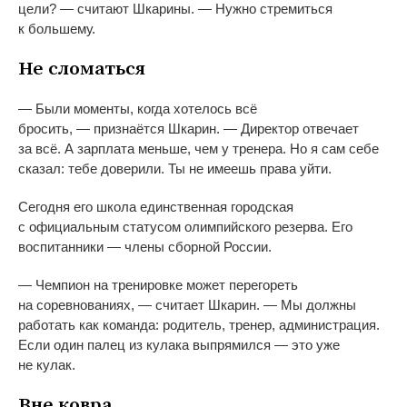
цели?
—
считают Шкарины.
—
Нужно стремиться
к
большему.
Не
сломаться
—
Были моменты, когда хотелось всё
бросить,
—
признаётся Шкарин.
—
Директор отвечает
за
всё. А
зарплата меньше, чем у
тренера. Но
я
сам себе
сказал: тебе доверили. Ты
не
имеешь права уйти.
Сегодня его школа единственная городская
с
официальным статусом олимпийского резерва. Его
воспитанники
—
члены сборной России.
—
Чемпион на
тренировке может перегореть
на
соревнованиях,
—
считает Шкарин.
—
Мы
должны
работать как команда: родитель, тренер, администрация.
Если один палец из
кулака выпрямился
—
это уже
не
кулак.
Вне ковра