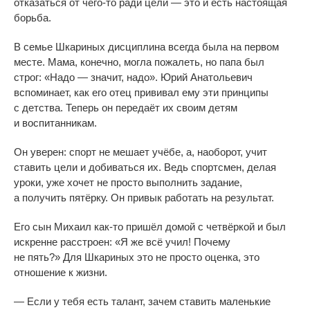
отказаться от
чего-то
ради цели
—
это и
есть настоящая
борьба.
В
семье Шкариных дисциплина всегда была на
первом
месте. Мама, конечно, могла пожалеть, но
папа был
строг:
«
Надо
—
значит, надо
»
. Юрий Анатольевич
вспоминает, как его отец прививал ему эти принципы
с
детства. Теперь он
передаёт их
своим детям
и
воспитанникам.
Он
уверен: спорт не
мешает учёбе, а, наоборот, учит
ставить цели и
добиваться их. Ведь спортсмен, делая
уроки, уже хочет не
просто выполнить задание,
а
получить пятёрку. Он
привык работать на
результат.
Его сын Михаил
как-то
пришёл домой с
четвёркой и
был
искренне расстроен:
«
Я
же всё учил! Почему
не
пять?
»
Для Шкариных это не
просто оценка, это
отношение к
жизни.
—
Если у
тебя есть талант, зачем ставить маленькие