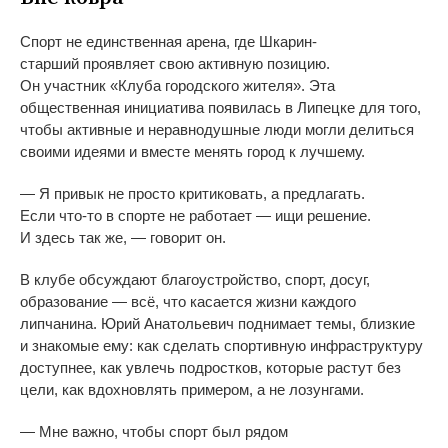
Спорт не
единственная арена, где
Шкарин-
старший
проявляет свою активную позицию.
Он
участник
«
Клуба городского жителя
»
. Эта
общественная инициатива появилась в
Липецке для того,
чтобы активные и
неравнодушные люди могли делиться
своими идеями и
вместе менять город к
лучшему.
—
Я
привык не
просто критиковать, а
предлагать.
Если
что-то
в
спорте не
работает
—
ищи решение.
И
здесь так
же,
—
говорит он.
В
клубе обсуждают благоустройство, спорт, досуг,
образование
—
всё, что касается жизни каждого
липчанина. Юрий Анатольевич поднимает темы, близкие
и
знакомые ему: как сделать спортивную инфраструктуру
доступнее, как увлечь подростков, которые растут без
цели, как вдохновлять примером, а
не
лозунгами.
—
Мне важно, чтобы спорт был рядом