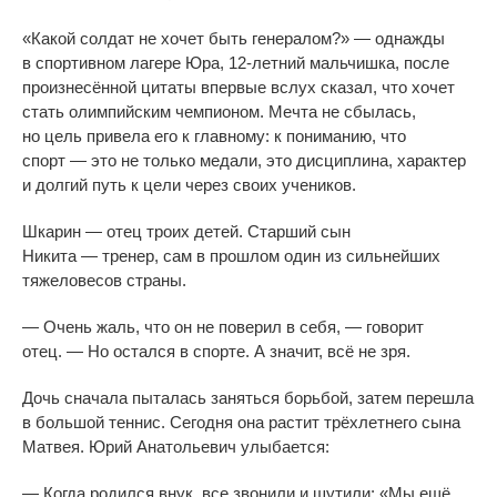
«
Какой солдат не
хочет быть генералом?
»
—
однажды
в
спортивном лагере Юра,
12-летний
мальчишка, после
произнесённой цитаты впервые вслух сказал, что хочет
стать олимпийским чемпионом. Мечта не
сбылась,
но
цель привела его к
главному: к
пониманию, что
спорт
—
это не
только медали, это дисциплина, характер
и
долгий путь к
цели через своих учеников.
Шкарин
—
отец троих детей. Старший сын
Никита
—
тренер, сам в
прошлом один из
сильнейших
тяжеловесов страны.
—
Очень жаль, что он
не
поверил в
себя,
—
говорит
отец.
—
Но
остался в
спорте. А
значит, всё не
зря.
Дочь сначала пыталась заняться борьбой, затем перешла
в
большой теннис. Сегодня она растит трёхлетнего сына
Матвея. Юрий Анатольевич улыбается:
—
Когда родился внук, все звонили и
шутили:
«
Мы
ещё