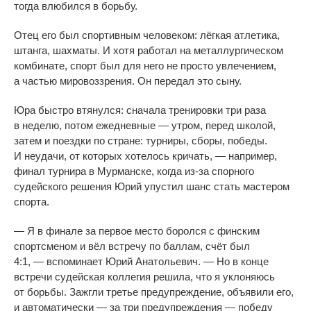
тогда влюбился в
борьбу.
Отец его был спортивным человеком: лёгкая атлетика,
штанга, шахматы. И
хотя работал на
металлургическом
комбинате, спорт был для него не
просто увлечением,
а
частью мировоззрения. Он
передал это сыну.
Юра быстро втянулся: сначала тренировки три раза
в
неделю, потом ежедневные
—
утром, перед школой,
затем и
поездки по
стране: турниры, сборы, победы.
И
неудачи, от
которых хотелось кричать,
—
например,
финал турнира в
Мурманске, когда
из-за
спорного
судейского решения Юрий упустил шанс стать мастером
спорта.
—
Я
в
финале за
первое место боролся с
финским
спортсменом и
вёл встречу по
баллам, счёт был
4:1,
—
вспоминает Юрий Анатольевич.
—
Но
в
конце
встречи судейская коллегия решила, что я
уклоняюсь
от
борьбы. Зажгли третье предупреждение, объявили его,
и
автоматически
—
за
три предупреждения
—
победу