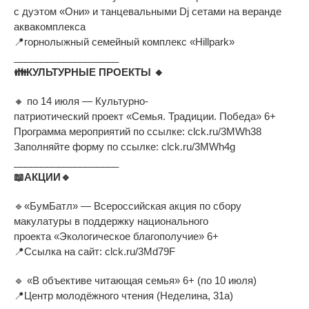
с
дуэтом
«
Они
»
и
танцевальными Dj
сетами на
веранде
аквакомплекса
📍
горнолыжный семейный комплекс
«
Hillpark
»
___________________
👪
КУЛЬТУРНЫЕ ПРОЕКТЫ
🔸
🔸
по
14 июля
—
Культурно-
патриотический
проект
«
Семья. Традиции. Победа
»
6+
Программа мероприятий по
ссылке: clck.ru/3MWh38
Заполняйте форму по
ссылке: clck.ru/3MWh4g
___________________
📖
АКЦИИ
🔹
🔹
«
БумБатл
»
—
Всероссийская акция по
сбору
макулатуры в
поддержку национального
проекта
«
Экологическое благополучие
»
6+
📍
Ссылка на
сайт: clck.ru/3Md79F
🔹
«
В
объективе читающая семья
»
6+ (по
10 июля)
📍
Центр молодёжного чтения (Неделина, 31а)