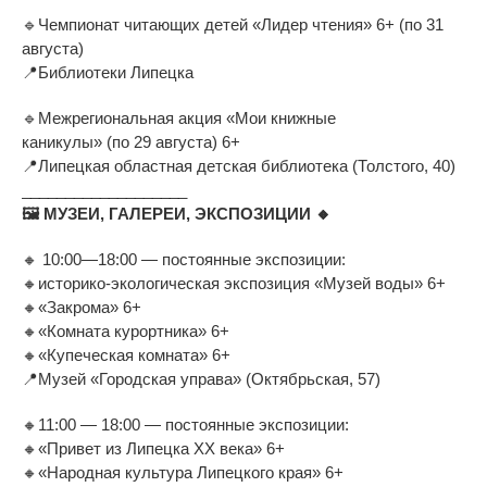
🔹
Чемпионат читающих детей
«
Лидер чтения
»
6+ (по
31
августа)
📍
Библиотеки Липецка
🔹
Межрегиональная акция
«
Мои книжные
каникулы
»
(по
29 августа) 6+
📍
Липецкая областная детская библиотека (Толстого, 40)
___________________
🖼
МУЗЕИ, ГАЛЕРЕИ, ЭКСПОЗИЦИИ
🔸
🔸
10:00
—
18:00
—
постоянные экспозиции:
🔸
историко-экологическая
экспозиция
«
Музей воды
»
6+
🔸
«
Закрома
»
6+
🔸
«
Комната курортника
»
6+
🔸
«
Купеческая комната
»
6+
📍
Музей
«
Городская управа
»
(Октябрьская, 57)
🔸
11:00
—
18:00
—
постоянные экспозиции:
🔸
«
Привет из
Липецка XX
века
»
6+
🔸
«
Народная культура Липецкого края
»
6+