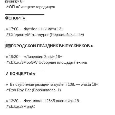
пикник
»
6+
📍
ОП
«
Липецкое городище
»
___________________
⚽
СПОРТ
🔹
🔹
17:00
—
Футбольный матч 12+
📍
Стадион
«
Металлург
»
(Первомайская, 59)
___________________
💃
ГОРОДСКОЙ ПРАЗДНИК ВЫПУСКНИКОВ
🔸
🔸
19:30
—
«
Липецкие Зори
»
16+
📍
clck.ru/3MooGW Соборная площадь Ленина
___________________
🎵
КОНЦЕРТЫ
🔹
🔹
Выступление резидента system 108,
—
wasta 18+
📍
Rob Roy Bar (Ворошилова, 1)
🔹
12:30
—
Фестиваль
«
26
×
5
опен-эйр
»
18+
📍
clck.ru/3MprqC