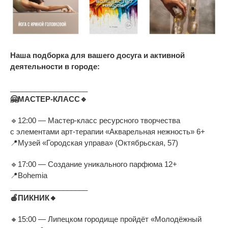
Наша подборка для вашего досуга и активной
деятельности в городе:
___________________
🤗
МАСТЕР-КЛАСС
🔹
🔹
12:00
—
Мастер-класс
ресурсного творчества
с
элементами
арт-терапии
«
Акварельная нежность
»
6+
📍
Музей
«
Городская управа
»
(Октябрьская, 57)
🔹
17:00
—
Создание уникального парфюма 12+
📍
Bohemia
___________________
🍎
ПИКНИК
🔸
🔸
15:00
—
Липецком городище пройдёт
«
Молодёжный