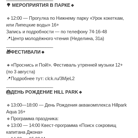
🌳
МЕРОПРИЯТИЯ В
ПАРКЕ
🔹
🔹
12:00
—
Прогулка по
Нижнему парку
«
Урок кокеткам,
или Липецкие воды
»
16+
Запись и
подробности
—
по
телефону
74-16-48
📍
Центр молодёжного чтения (Неделина, 31а)
___________________
🎁
ФЕСТИВАЛИ
🔸
🔸
«
Проснись и
Пой!
»
. Фестиваль утренней музыки 12+
(по
3 августа)
📍
Подробнее тут: clck.ru/3MjeL2
___________________
🎂
ДЕНЬ РОЖДЕНИЕ HILL PARK
🔹
🔹
13:00
—
18:00
—
День Рождения аквакомплекса Hillpark
Aqua 16+
🔹
Программа праздника:
🔹
13:00
—
14:00
Квест-программа
«
Поиск сокровищ
капитана Джона
»