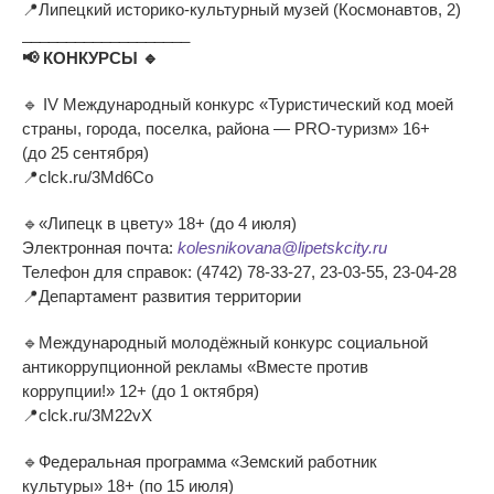
📍
Липецкий
историко-культурный
музей (Космонавтов, 2)
___________________
📢
КОНКУРСЫ
🔹
🔹
IV
Международный конкурс
«
Туристический код моей
страны, города, поселка, района
—
PRO-туризм
»
16+
(до
25 сентября)
📍
clck.ru/3Md6Co
🔹
«
Липецк в
цвету
»
18+ (до
4 июля)
Электронная почта:
kolesnikovana@lipetskcity.ru
Телефон для справок:
(4742) 78-33-27
,
23-03-55
,
23-04-28
📍
Департамент развития территории
🔹
Международный молодёжный конкурс социальной
антикоррупционной рекламы
«
Вместе против
коррупции!
»
12+ (до
1 октября)
📍
clck.ru/3M22vX
🔹
Федеральная программа
«
Земский работник
культуры
»
18+ (по
15 июля)