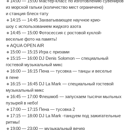
🔹
14:00
—
15:00
Мастер-класс
по
изготовлению сувениров
из
морской гальки (количество мест ограничено)
и
станция
блеск-тату
🔹
14:15
—
14:45 Захватывающее научное
крио-
шоу
с
использованием жидкого азота
🔹
14:45
—
15:00 Фотосессия с
ростовой
куклой-
веселые
фото на
память!
🔹
AQUA OPEN AIR
🔹
15:00
—
15:15 Игра с
призами
🔹
15:15
—
16:00 DJ
Denis Solomon
—
специальный
гостевой музыкальный микс
🔹
16:00
—
16:15 Пена
—
тусовка
—
танцы и
веселье
в
пене
🔹
16:15
—
16:45 DJ
La
Mark
—
специальный гостевой
музыкальный микс
🔹
16:45
—
17:00 Флешмоб
—
запускаем тысячи мыльных
пузырей в
небо!
🔹
17:00
—
17:15 Пена
—
тусовка 2
🔹
17:15
—
18:00 DJ
La
Mark -танцуем под зажигательные
ритмы!
🔹
19:00
—
23:00
—
музыкальный вечер