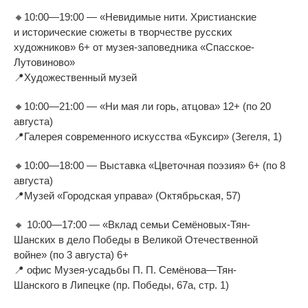
🔸
10:00
—
19:00
—
«
Невидимые нити. Христианские
и
исторические сюжеты в
творчестве русских
художников
»
6+ от
музея-заповедника
«
Спасское-
Лутовиново
»
📍
Художественный музей
🔸
10:00
—
21:00
—
«
Ни
мая
ли горь, атцова
»
12+ (по
20
августа)
📍
Галерея современного искусства
«
Буксир
»
(Зегеля, 1)
🔸
10:00
—
18:00
—
Выставка
«
Цветочная поэзия
»
6+ (по
8
августа)
📍
Музей
«
Городская управа
»
(Октябрьская, 57)
🔸
10:00
—
17:00
—
«
Вклад семьи
Семёновых-Тян-
Шанских
в
дело Победы в
Великой Отечественной
войне
»
(по
3 августа) 6+
📍
офис
Музея-усадьбы
П. П. Семёнова
—
Тян-
Шанского
в
Липецке (пр.
Победы, 67а, стр.
1)