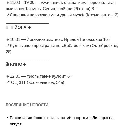
🔸
11:00
—
19:00
—
«
Живопись с
изнанки
»
. Персональная
выставка Татьяны Синицыной (по
29 июня) 6+
📍
Липецкий
историко-культурный
музей (Космонавтов, 2)
___________________
🧘
ЙОГА
🔹
🔹
10:01
—
Йога-знакомство
с
Ириной Головковой 16+
📍
Культурное пространство
«
Библиотека
»
(Октябрьская,
28)
___________________
🎬
КИНО
🔸
🔸
12:00
—
«
Испытание аулом
»
6+
📍
ОЦКНТ (Космонавтов, 54а)
ПОСЛЕДНИЕ НОВОСТИ
Расписание бесплатных занятий спортом в Липецке на
август