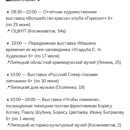
🔸
08:30
—
22:00
—
Отчётная художественная
выставка
«
Волшебство красок
»
клуба
«
Горизонт
»
6+
(по
29 июня)
📍
ОЦКНТ (Космонавтов, 54а)
🔸
10:00
—
Передвижная выставка
«
Машина
времени
»
из
музея-заповедника
«
Усадьба
С. Н.
Худекова
»
6+ (по
17 июля)
📍
Липецкий областной краеведческий музей (Ленина, 25)
🔸
10:00
—
Выставка
«
Русский Север глазами
липчанки
»
6+ (по
30 июня)
📍
Липецкий дом музыки (Осипенко, 18)
🔸
10:00
—
18:00
—
Выставка
«
Чтобы помнили
»
,
посвящённая липецким
поэтам-фронтовикам
Борису
Котову, Павлу Шубину, Борису Цветаеву, Ивану Батракову
6+ (по
1 июля)
📍
Липецкий
историко-культурный
музей (Космонавтов, 2)