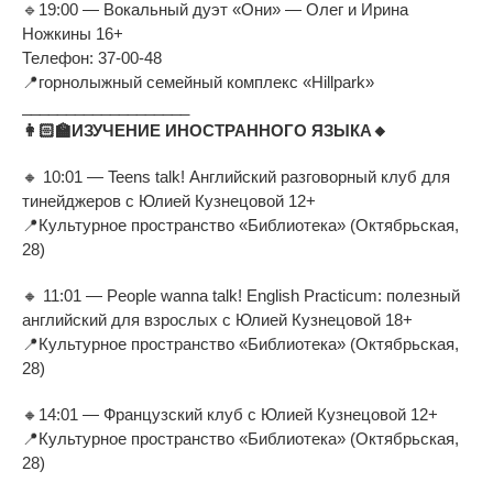
🔹
19:00
—
Вокальный дуэт
«
Они
»
—
Олег и
Ирина
Ножкины 16+
Телефон:
37-00-48
📍
горнолыжный семейный комплекс
«
Hillpark
»
___________________
👩
ИЗУЧЕНИЕ ИНОСТРАННОГО ЯЗЫКА
🔸
🔸
10:01
—
Teens talk! Английский разговорный клуб для
тинейджеров с
Юлией Кузнецовой 12+
📍
Культурное пространство
«
Библиотека
»
(Октябрьская,
28)
🔸
11:01
—
People wanna talk! English Practicum: полезный
английский для взрослых с
Юлией Кузнецовой 18+
📍
Культурное пространство
«
Библиотека
»
(Октябрьская,
28)
🔸
14:01
—
Французский клуб с
Юлией Кузнецовой 12+
📍
Культурное пространство
«
Библиотека
»
(Октябрьская,
28)
___________________