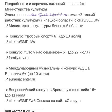
Подробности и
перечень вакансий
—
на
сайте
Министерства культуры
Электронно:
culture@admlr.lipetsk.ru
тема:
«
Земский
работник культуры
»
Липецкой области: clck.ru/3LQUty
📍
Министерство культуры Липецкой области
🔹
Конкурс
«
Добрый спорт
»
6+ (до
10 июля)
📍
clck.ru/3MPhVs
🔹
Конкурс
«
Это у
нас семейное
»
6+ (до
27 июля)
📍
family.rsv.ru
🔹
Международный музыкальный конкурс
«
Душа
Евразии
»
6+ (по
10 июля)
📍
eurasiacenter.ru
🔹
Всероссийский конкурс
«
Время путешествий
»
16+
(до
11 июля)
📍
clck.ru/3MPZw6 Ссылка на
сайт
«
Сириус
»
___________________
🌆
ВЫСТАВКИ
🔸