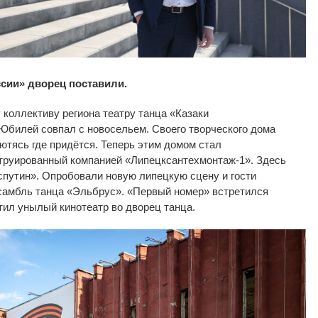
ссии
»
дворец поставили.
 коллективу региона театру танца
«
Казаки
 Юбилей совпал с
новосельем. Своего творческого дома
 ютясь где придётся. Теперь этим домом стал
струированный компанией
«
Липецксантехмонтаж-1
»
. Здесь
спутин
»
. Опробовали новую липецкую сцену и
гости
самбль танца
«
Эльбрус
»
.
«
Первый номер
»
встретился
тил унылый кинотеатр во
дворец танца.