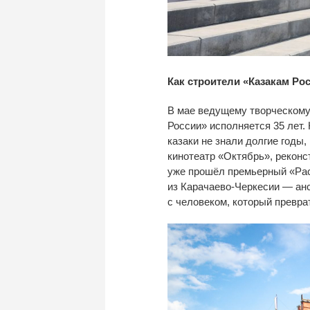
Как строители
«
Казакам Ро
В
мае ведущему творческому
России
»
исполняется 35 лет.
казаки не
знали долгие годы,
кинотеатр
«
Октябрь
»
, рекон
уже прошёл премьерный
«
Ра
из
Карачаево-Черкесии
—
ан
с
человеком, который превра