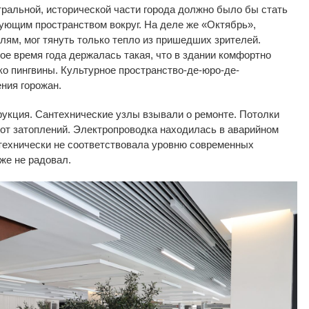
тральной, исторической части города должно было
бы стать
ующим пространством вокруг.
На
деле
же
«
Октябрь
»
,
лям, мог тянуть только тепло из
пришедших зрителей.
ое время года держалась такая, что в
здании комфортно
ко пингвины. Культурное пространство-де-
юро-де-
ния горожан.
рукция. Сантехнические узлы взывали о
ремонте. Потолки
от
затоплений. Электропроводка находилась в
аварийном
технически не
соответствовала уровню современных
же не
радовал.