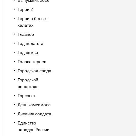
Выпускник 2026
Герои Z
Герои в белых
халатах
Главное
Год педагога
Год семьи
Голоса героев
Городская среда
Городской
репортаж
Горсовет
День комсомола
Дневник солдата
Единство
народов России