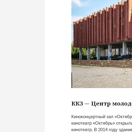
ККЗ
—
Центр моло
Киноконцертный зал
«
Октябр
кинотеатр
«
Ок­тябрь
»
открыли
кинотеатр. В
2014 году здани