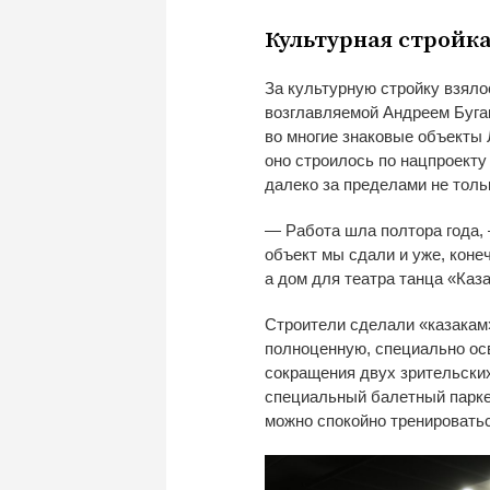
Культурная стройк
За
культурную стройку взял
возглавляемой Андреем Буга
во
многие знаковые объекты 
оно строилось по
нацпроект
далеко за
пределами не
толь
—
Работа шла полтора года,
объект мы
сдали и
уже, конеч
а
дом для театра танца
«
Каза
Строители сделали
«
казакам
полноценную, специально ос
сокращения двух зрительских
специальный балетный парке
можно спокойно тренировать