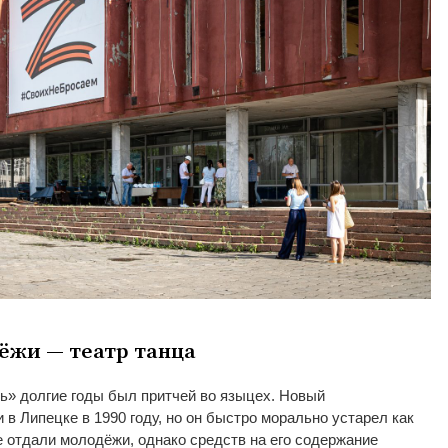
дёжи
—
театр танца
ь
»
долгие годы был притчей во
языцех. Новый
 в
Липецке в
1990 году, но
он
быстро морально устарел как
е отдали молодёжи, однако средств на
его содержание