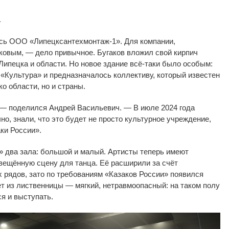
а
ось
ООО
«
Липецксантехмонтаж-1
»
. Для компании,
ковым,
—
дело привычное. Бугаков вложил свой кирпич
Липецка и
области. Но
новое здание
всё-таки
было особым:
у
«
Культура
»
и
предназначалось коллективу, который известен
ко области, но
и
страны.
—
поделился Андрей Васильевич.
—
В
июле 2024 года
но, знали, что это будет не
просто культурное учреждение,
ки России
»
.
»
два зала: большой и
малый. Артисты теперь имеют
вещённую сцену для танца. Её расширили за
счёт
 рядов, зато по
требованиям
«
Казаков России
»
появился
т из
лиственницы
—
мягкий, нетравмоопасный: на
таком полу
ся и
выступать.