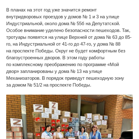
В
планах на
этот год уже значится ремонт
внутридворовых проездов у
домов
№
1 и
3 на
улице
Индустриальной, около дома
№
55б на
Депутатской.
Особое внимание уделено безопасности пешеходов. Так,
тротуары появятся на
улице Верхней от
дома
№
63 до
85-
го
, на
Индустриальной от
41-го
до
47-го
, у
дома
№
88
на
проспекте Победы. Округ не
будет комфортным без
благоустроенных дворов. В
этом году работы
по
комплексному преображению по
программе
«
Мой
двор
»
запланированы у
дома
№
13 на
улице
Механизаторов. В
порядок приведут пешеходную зону
за
домом
№
51/2 на
проспекте Победы.