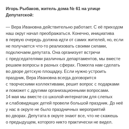
Игорь Рыбаков, житель дома
№
61 на
улице
Депутатской:
—
Вера Ивановна действительно работает. С
её приходом
наш округ начал преображаться. Конечно, инициатива
в
первую очередь должна идти от
самих жителей, но, если
не
получается
что-то
реализовать своими силами,
подключаем депутата. Она организует встречи
с
председателями различных департаментов, мы
вместе
решаем вопросы в
разных сферах. Помогла нам сделать
во
дворе детскую площадку. Если нужно устроить
праздник, Вера Ивановна всегда договорится
с
творческими коллективами, решит вопрос с
подарками
и
поможет с
другими организационными вопросами.
14
мая мы
вместе со
школой-интернатом
для слепых
и
слабовидящих детей провели большой праздник. До
неё
у
нас в
округе не
было праздничных мероприятий
во
дворах. Депутата в
округе знают все, что не
скажешь
о
предыдущем, которого никто практически не
видел.