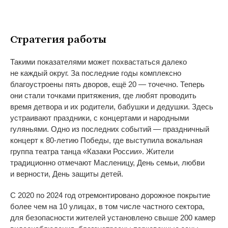
Стратегия работы
Такими показателями может похвастаться далеко
не
каждый округ.
За
последние годы комплексно
благоустроены пять дворов, ещё 20
—
точечно. Теперь
они стали точками притяжения, где любят проводить
время детвора и
их
родители, бабушки и
дедушки. Здесь
устраивают праздники, с
концертами и
народными
гуляньями. Одно из
последних событий
—
праздничный
концерт к
80-летию
Победы, где выступила вокальная
группа театра танца
«
Казаки России
»
. Жители
традиционно отмечают Масленицу, День семьи, любви
и
верности, День защиты детей.
С
2020 по
2024 год отремонтировано дорожное покрытие
более чем на
10 улицах, в
том числе частного сектора,
для безопасности жителей установлено свыше 200 камер