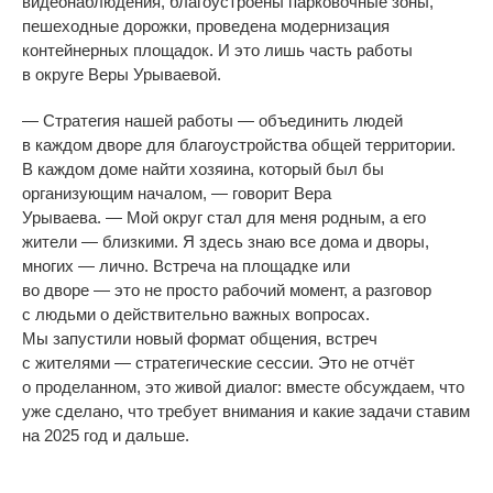
видеонаблюдения, благоустроены парковочные зоны,
пешеходные дорожки, проведена модернизация
контейнерных площадок. И
это лишь часть работы
в
округе Веры Урываевой.
—
Стратегия нашей работы
—
объединить людей
в
каждом дворе для благоустройства общей территории.
В
каждом доме найти хозяина, который был
бы
организующим началом,
—
говорит Вера
Урываева.
—
Мой округ стал для меня родным, а
его
жители
—
близкими. Я
здесь знаю все дома и
дворы,
многих
—
лично. Встреча на
площадке или
во
дворе
—
это не
просто рабочий момент, а
разговор
с
людьми о
действительно важных вопросах.
Мы
запустили новый формат общения, встреч
с
жителями
—
стратегические сессии. Это не
отчёт
о
проделанном, это живой диалог: вместе обсуждаем, что
уже сделано, что требует внимания и
какие задачи ставим
на
2025 год и
дальше.