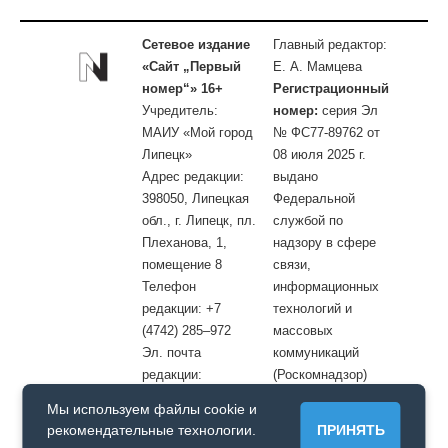
Сетевое издание
Главный редактор:
«Сайт „Первый
Е. А. Мамцева
номер“» 16+
Регистрационный
Учредитель:
номер:
серия Эл
МАИУ «Мой город
№ ФС77-89762 от
Липецк»
08 июля 2025 г.
Адрес редакции:
выдано
398050, Липецкая
Федеральной
обл., г. Липецк, пл.
службой по
Плеханова, 1,
надзору в сфере
помещение 8
связи,
Телефон
информационных
редакции: +7
технологий и
(4742) 285–972
массовых
Эл. почта
коммуникаций
редакции:
(Роскомнадзор)
site@openlipetsk.ru
Мы используем файлы cookie и
Первый номер © / Допускается цитирование материалов с
рекомендательные технологии.
ПРИНЯТЬ