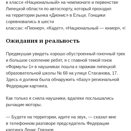
в
классе
«
Национальный
»
на
чемпионате и
первенстве
Липецкой области по
автоспорту, который проходил
на
территории рынка
«
Дионис
»
в
Ельце. Гонщики
соревновались в
шести
классах:
«
Пионер
»
,
«
Кадет
»
,
«
Национальный
—
юниор
»
,
«
На
Ожидания и
реальность
Предвкушая увидеть хорошо обустроенный гоночный трек
и
большое скопление ребят, я
с
главной темой гонок
«
Формулы-1
»
в
наушниках пошла к
гаражам липецкой
образовательной школы
№
68 на
улице Стаханова, 17.
Здесь я
должна была обнаружить
«
базу
»
региональной
Федерации картинга.
Как только я
сняла наушники, вдалеке послышались
рычащие моторы.
—
Будете на
территории, идите на
звук,
—
сказал мне
в
телефонном разговоре председатель Федерации
картинга Денис Грязнов.