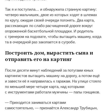
Так я
и
поступила
…
и
обнаружила странную картину:
четверо мальчишек, двое из
которых ходят в
шлемах
по
кругу, ожидая своей очереди погонять. Два карта,
рассекающих по
слабо расчищенной дороге вокруг
огороженной баскетбольной площадки. И
родитель
с
тренером на
подхвате, чтобы вытащить машину, когда
та
в
очередной раз закопается в
сугробе.
Построить дом, вырастить сына и
отправить его на картинг
После десяти минут наблюдений за
потугами юных
картингистов вытащить машину на
дорогу, а
потом ещё
и
завести её я
направилась к
гаражам. На
улице стояло
по
меньшей мере четыре карта, над которыми
с
инструментами работали мужчины
—
папы гонщиков.
—
Приходится заниматься картами
самостоятельно,
—
признаётся Александр Трубицын,