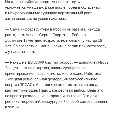
Но
для российских спортсменов этот путь
умножается
«
на
два
»
. Даже после побед в
областных
и
межрегиональных турнирах вертикальный рост
заканчивается, не
успев начаться.
—
Сама инфраструктура в
России не
развита, некуда
расти,
—
отмечает Сергей Скирта.
—
Ребёнок
достигает
18-летнего
возраста, но
и
секция у
нас до
18
лет. По
возрасту он
мог
бы пойти в
ралли или мотокросс,
а
у
нас этого нет.
—
Раньше в
ДОСААФ был мотокросс,
—
дополняет Игорь
Зайцев.
—
А
ещё картинг, авиамоделирование,
ориентирование, парашютисты, много всего. Работала
Липецкая региональная федерация автомобильного
спорта (ЛРФАС). А
сегодня секция мотокросса одна,
картинг тоже один. Надо дать ребятам выбор. Ведь это
не
просто развлечение в
гараже и
на
треке. Это для
ребёнка творческий, незаурядный способ самовыражения
в
жизни.