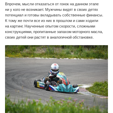
Впрочем, мысли отказаться от
гонок на
данном этапе
ни
у
кого не
возникает. Мужчины видят в
своих детях
потенциал и
готовы вкладывать собственные финансы.
К
тому
же почти все из
них в
прошлом и
сами ходили
на
картинг.
Наученные опытом скорости, сложными
конструкциями, пропитанные запахом моторного масла,
своих детей они растят в
аналогичной обстановке.