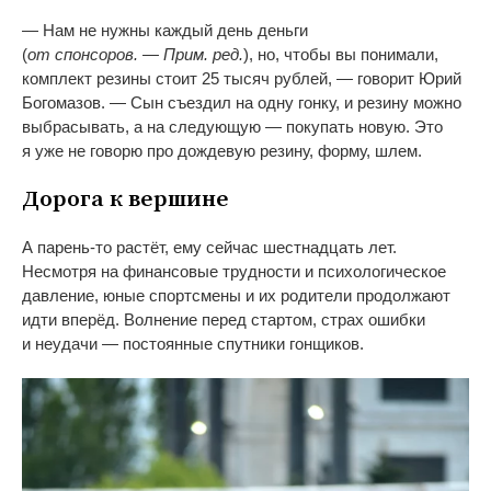
—
Нам не
нужны каждый день деньги
(
от
спонсоров.
—
Прим. ред.
), но, чтобы вы
понимали,
комплект резины стоит 25 тысяч рублей,
—
говорит Юрий
Богомазов.
—
Сын съездил на
одну гонку, и
резину можно
выбрасывать, а
на
следующую
—
покупать новую. Это
я
уже не
говорю про дождевую резину, форму, шлем.
Дорога к
вершине
А
парень-то
растёт, ему сейчас шестнадцать лет.
Несмотря на
финансовые трудности и
психологическое
давление, юные спортсмены и
их
родители продолжают
идти вперёд. Волнение перед стартом, страх ошибки
и
неудачи
—
постоянные спутники гонщиков.