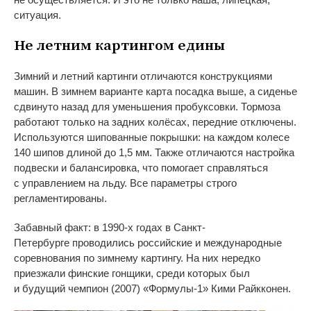
ситуация.
Не
летним картингом едины
Зимний и
летний картинги отличаются конструкциями
машин. В
зимнем варианте карта посадка выше, а
сиденье
сдвинуто назад для уменьшения пробуксовки. Тормоза
работают только на
задних колёсах, передние отключены.
Используются шипованные покрышки: на
каждом колесе
140 шипов длиной до
1,5
мм. Также отличаются настройка
подвески и
балансировка, что помогает справляться
с
управлением на
льду. Все параметры строго
регламентированы.
Забавный факт: в
1990-х
годах в
Санкт-
Петербурге
проводились российские и
международные
соревнования по
зимнему картингу. На
них нередко
приезжали финские гонщики, среди которых был
и
будущий чемпион (2007)
«
Формулы-1
»
Кими Райкконен.