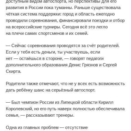
доступным видом автоспорта, но
перспективы для его
развития в
России пока туманны. Раньше существовала
чёткая система поддержки: город и
область ежегодно
проводили соревнования, финансировали поездки и
отбор
на
всероссийские турниры. Сегодня всё это легло
на
плечи самих спортсменов и
их
семей.
—
Сейчас соревнования проводятся за
счёт родителей.
Если у
тебя есть деньги, ты
участвуешь, если
нет
—
остаёшься в
стороне,
—
говорят педагоги
дополнительного образования Денис Грязнов и
Сергей
Скирта.
Родители также отмечают, что не
у
всех есть возможность
дать ребёнку шанс на
серьёзный автоспорт.
—
Был чемпион России из
Липецкой области Кирилл
Королевский, но
его путь наверх полностью обеспечивала
семья,
—
рассказывают тренеры.
Одна из
главных проблем
—
отсутствие