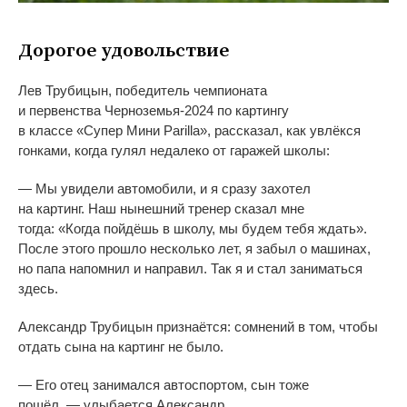
Дорогое удовольствие
Лев Трубицын, победитель чемпионата
и
первенства
Черноземья-2024
по
картингу
в
классе
«
Супер Мини Parilla
»
, рассказал, как увлёкся
гонками, когда гулял недалеко от
гаражей школы:
—
Мы
увидели автомобили, и
я
сразу захотел
на
картинг.
Наш нынешний тренер сказал мне
тогда:
«
Когда пойдёшь в
школу, мы
будем тебя ждать
»
.
После этого прошло несколько лет, я
забыл о
машинах,
но
папа напомнил и
направил. Так я
и
стал заниматься
здесь.
Александр Трубицын признаётся: сомнений в
том, чтобы
отдать сына на
картинг не
было.
—
Его отец занимался автоспортом, сын тоже
пошёл,
—
улыбается Александр.