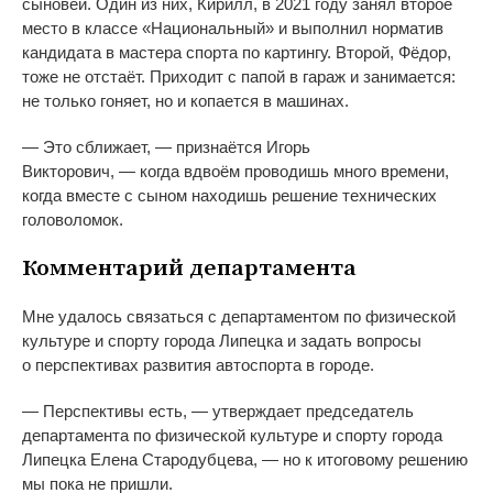
сыновей. Один из
них, Кирилл, в
2021 году занял второе
место в
классе
«
Национальный
»
и
выполнил норматив
кандидата в
мастера спорта по
картингу. Второй, Фёдор,
тоже не
отстаёт. Приходит с
папой в
гараж и
занимается:
не
только гоняет, но
и
копается в
машинах.
—
Это сближает,
—
признаётся Игорь
Викторович,
—
когда вдвоём проводишь много времени,
когда вместе с
сыном находишь решение технических
головоломок.
Комментарий департамента
Мне удалось связаться с
департаментом по
физической
культуре и
спорту города Липецка и
задать вопросы
о
перспективах развития автоспорта в
городе.
—
Перспективы есть,
—
утверждает председатель
департамента по
физической культуре и
спорту города
Липецка Елена Стародубцева,
—
но
к
итоговому решению
мы
пока не
пришли.