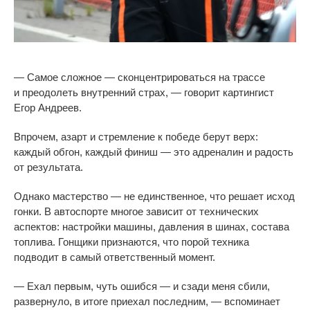
—
Самое сложное
—
сконцентрироваться на
трассе
и
преодолеть внутренний страх,
—
говорит картингист
Егор Андреев.
Впрочем, азарт и
стремление к
победе берут верх:
каждый обгон, каждый финиш
—
это адреналин и
радость
от
результата.
Однако мастерство
—
не
единственное, что решает исход
гонки. В
автоспорте многое зависит от
технических
аспектов: настройки машины, давления в
шинах, состава
топлива. Гонщики признаются, что порой техника
подводит в
самый ответственный момент.
—
Ехал первым, чуть ошибся
—
и
сзади меня сбили,
развернуло, в
итоге приехал последним,
—
вспоминает