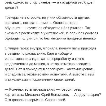
отец одного из
спортсменов,
—
а
кто другой это будет
делать?
Тренеры не
в
стороне, но
у
них обязанности
другие:
наставить, показать, помочь. Основная цель
обучения
—
научиться обходиться без учителя. Так
сказано в
распечатке в
учительской. И
если без учителя
однажды получится, то
без механика придётся нелегко.
Оглядев гараж внутри, я
поняла, почему папы приходят
в
секцию по
расписанию. Карты
«
общего
использования
»
годятся на
переработку и
точно
не
дотягивают до
машин, в
которые можно посадить
детей. Вот и
приходится перебирать, кастомизировать
и
следить за
техническими аспектами. А
вместе с
тем
и
за
успехами и
поражениями своих детей.
—
Конечно, есть переживания,
—
говорит отец
картингиста Михаила Юрий Богомазов.
—
А
вдруг авария?
Это довольно серьёзно. Спорт такой.