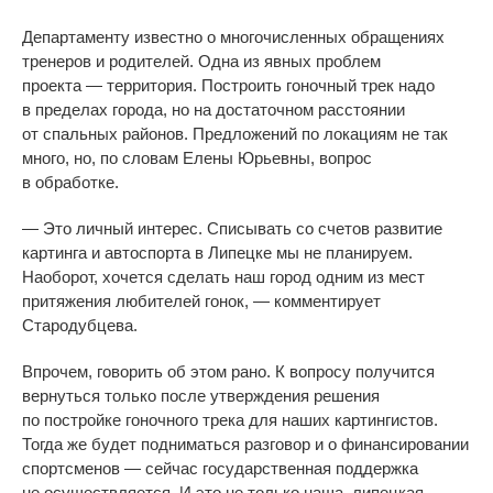
Департаменту известно о
многочисленных обращениях
тренеров и
родителей. Одна из
явных проблем
проекта
—
территория. Построить гоночный трек надо
в
пределах города, но
на
достаточном расстоянии
от
спальных районов. Предложений по
локациям не
так
много, но, по
словам Елены Юрьевны, вопрос
в
обработке.
—
Это личный интерес. Списывать со
счетов развитие
картинга и
автоспорта в
Липецке мы
не
планируем.
Наоборот, хочется сделать наш город одним из
мест
притяжения любителей гонок,
—
комментирует
Стародубцева.
Впрочем, говорить об
этом рано. К
вопросу получится
вернуться только после утверждения решения
по
постройке гоночного трека для наших картингистов.
Тогда
же будет подниматься разговор и
о
финансировании
спортсменов
—
сейчас государственная поддержка
не
осуществляется. И
это не
только наша, липецкая,