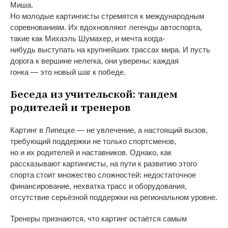
Миша.
Но
молодые картингисты стремятся к
международным
соревнованиям. Их
вдохновляют легенды автоспорта,
такие как Михаэль Шумахер, и
мечта
когда-
нибудь
выступать на
крупнейших трассах мира. И
пусть
дорога к
вершине нелегка, они уверены: каждая
гонка
—
это новый шаг к
победе.
Беседа из
учительской: тандем
родителей и
тренеров
Картинг в
Липецке
—
не
увлечение, а
настоящий вызов,
требующий поддержки не
только спортсменов,
но
и
их
родителей и
наставников. Однако, как
рассказывают картингисты, на
пути к
развитию этого
спорта стоит множество сложностей: недостаточное
финансирование, нехватка трасс и
оборудования,
отсутствие серьёзной поддержки на
региональном уровне.
Тренеры признаются, что картинг остаётся самым