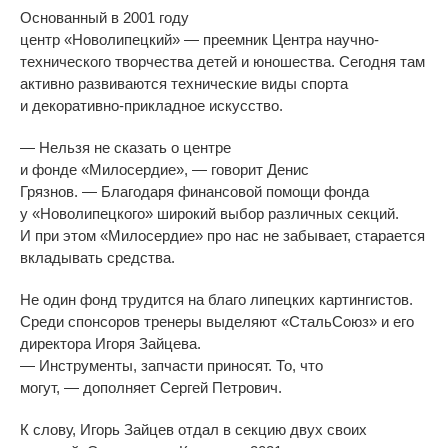
Основанный в
2001 году
центр
«
Новолипецкий
»
—
преемник Центра
научно-
технического
творчества детей и
юношества. Сегодня там
активно развиваются технические виды спорта
и
декоративно-прикладное
искусство.
—
Нельзя не
сказать о
центре
и
фонде
«
Милосердие
»
,
—
говорит Денис
Грязнов.
—
Благодаря финансовой помощи фонда
у
«
Новолипецкого
»
широкий выбор различных секций.
И
при этом
«
Милосердие
»
про нас не
забывает, старается
вкладывать средства.
Не
один фонд трудится на
благо липецких картингистов.
Среди спонсоров тренеры выделяют
«
СтальСоюз
»
и
его
директора Игоря Зайцева.
—
Инструменты, запчасти приносят. То, что
могут,
—
дополняет Сергей Петрович.
К
слову, Игорь Зайцев отдал в
секцию двух своих