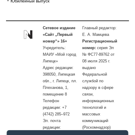
Юбилейный выпуск
Сетевое издание
Главный редактор:
«Сайт „Первый
Е. А. Мамцева
номер“» 16+
Регистрационный
Учредитель:
номер:
серия Эл
МАИУ «Мой город
№ ФС77-89762 от
Липецк»
08 июля 2025 г.
Адрес редакции:
выдано
398050, Липецкая
Федеральной
обл., г. Липецк, пл.
службой по
Плеханова, 1,
надзору в сфере
помещение 8
связи,
Телефон
информационных
редакции: +7
технологий и
(4742) 285–972
массовых
Эл. почта
коммуникаций
редакции:
(Роскомнадзор)
site@openlipetsk.ru