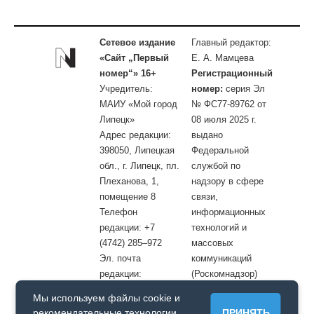
Сетевое издание
Главный редактор:
«Сайт „Первый
Е. А. Мамцева
номер“» 16+
Регистрационный
Учредитель:
номер:
серия Эл
МАИУ «Мой город
№ ФС77-89762 от
Липецк»
08 июля 2025 г.
Адрес редакции:
выдано
398050, Липецкая
Федеральной
обл., г. Липецк, пл.
службой по
Плеханова, 1,
надзору в сфере
помещение 8
связи,
Телефон
информационных
редакции: +7
технологий и
(4742) 285–972
массовых
Эл. почта
коммуникаций
редакции:
(Роскомнадзор)
site@openlipetsk.ru
Мы используем файлы cookie и
Первый номер © / Допускается цитирование материалов с
рекомендательные технологии.
ПРИНЯТЬ