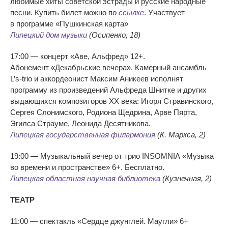
любимые хиты советской эстрады и
русские народные
песни. Купить билет можно по
ссылке
. Участвует
в
программе
«
Пушкинская карта
»
Липецкий дом музыки
(Осипенко, 18)
17:00
—
концерт
«
Аве, Альфред
»
12+.
Абонемент
«
Декабрьские вечера
»
. Камерный ансамбль
L’
s-trio
и
аккордеонист Максим Аникеев исполнят
программу из
произведений Альфреда Шнитке и
других
выдающихся композиторов ХХ
века: Игоря Стравинского,
Сергея Слонимского, Родиона Щедрина, Арве Пярта,
Эгилса Страуме, Леонида Десятникова.
Липецкая государственная филармония
(К. Маркса, 2)
19:00
—
Музыкальный вечер от
трио INSOMNIA
«
Музыка
во
времени и
пространстве
»
6+. Бесплатно.
Липецкая областная научная библиотека
(Кузнечная, 2)
ТЕАТР
11:00
—
спектакль
«
Сердце джунглей. Маугли
»
6+