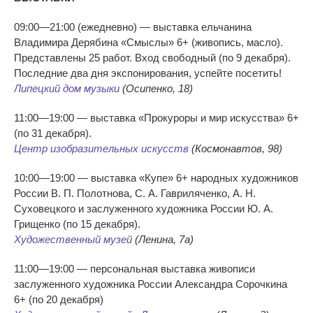
09:00
—
21:00
(ежедневно)
—
выставка ельчанина
Владимира Дерябина
«
Смыслы
»
6+ (живопись, масло).
Представлены 25 работ. Вход свободный (по
9 декабря).
Последние два дня экспонирования, успейте посетить!
Липецкий дом музыки
(Осипенко, 18)
11:00
—
19:00
—
выставка
«
Прокуроры и
мир искусства
»
6+
(по
31 декабря).
Центр изобразительных искусств
(Космонавтов, 98)
10:00
—
19:00
—
выставка
«
Купе
»
6+ народных художников
России
В. П. Полотнова
,
С. А. Гавриляченко
,
А. Н.
Суховецкого
и
заслуженного художника России
Ю. А.
Грищенко
(по
15 декабря).
Художественный музей
(Ленина, 7а)
11:00
—
19:00
—
персональная выставка живописи
заслуженного художника России Александра Сорочкина
6+ (по
20 декабря)