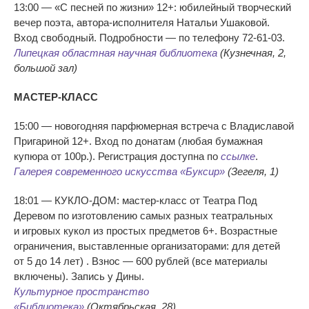
13:00
—
«
С
песней по
жизни
»
12+: юбилейный творческий
вечер поэта,
автора-исполнителя
Натальи Ушаковой.
Вход свободный. Подробности
—
по
телефону
72-61-03
.
Липецкая областная научная библиотека
(Кузнечная, 2,
большой зал)
МАСТЕР-КЛАСС
15:00
—
новогодняя парфюмерная встреча с
Владиславой
Пригариной 12+. Вход по
донатам (любая бумажная
купюра от
100р.). Регистрация доступна по
ссылке
.
Галерея современного искусства
«
Буксир
»
(Зегеля, 1)
18:01
—
КУКЛО-ДОМ
:
мастер-класс
от
Театра Под
Деревом по
изготовлению самых разных театральных
и
игровых кукол из
простых предметов 6+. Возрастные
ограничения, выставленные организаторами: для детей
от
5 до
14 лет) . Взнос
—
600
рублей (все материалы
включены). Запись у
Дины.
Культурное пространство
«
Библиотека
»
(Октябрьская, 28)