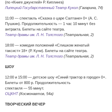
(по
«
Книге джунглей
»
Р. Киплинга)
Липецкий Государственный Театр Кукол
(Гагарина, 74)
11:00
—
спектакль
«
Сказка о
царе Салтане
»
0+ (
А. С.
Пушкин
). Продолжительность
—
1 час 10
минут без
антракта. Билеты на
сайте театра.
Театр драмы им.
Л. Н. Толстого
(Театральная, 2)
18:00
—
комедия положений
«
Слишком женатый
таксист
»
18+ (Р. Куни). Билеты на
сайте театра.
Театр драмы им.
Л. Н. Толстого
(Театральная, 2)
ШОУ
12:00 и
15:00
—
детское шоу
«
Синий трактор в
городе
»
0+.
Билеты от
800 р. Продолжительность
спектакля
—
55
минут.
ОЦКНТ
(Космонавтов, 54а)
ТВОРЧЕСКИЙ ВЕЧЕР